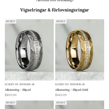
Tillverkas efter beställning⭣
Vigselringar & förlovningsringar
NYHET
NYHET
LYXERY BY SWEDEN AB
LYXERY BY SWEDEN AB
Alliansring - Slipad
Alliansring - Slipad Guld
REA-pris
REA-pris
$403.00
$443.00
NYHET
NYHET