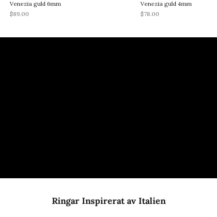
Venezia guld 6mm
Venezia guld 4mm
REA-pris
REA-pris
$89.00
$78.00
Ringar Inspirerat av Italien