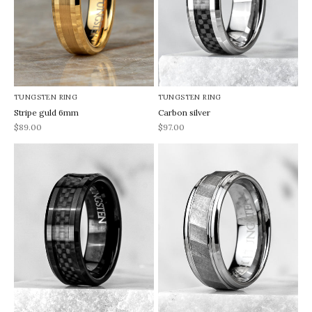
TUNGSTEN RING
TUNGSTEN RING
Stripe guld 6mm
Carbon silver
REA-pris
REA-pris
$89.00
$97.00