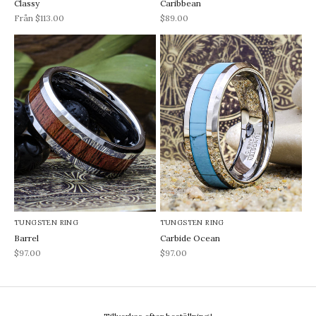
Classy
Caribbean
REA-pris
REA-pris
Från $113.00
$89.00
TUNGSTEN RING
TUNGSTEN RING
Barrel
Carbide Ocean
REA-pris
REA-pris
$97.00
$97.00