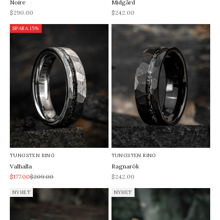
Noire
Midgård
REA-pris
REA-pris
$290.00
$242.00
SPARA 15%
TUNGSTEN RING
TUNGSTEN RING
Valhalla
Ragnarök
REA-pris
Pris
REA-pris
$177.00
$209.00
$242.00
NYHET
NYHET