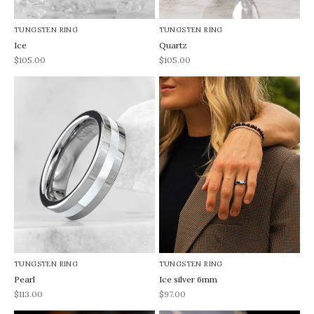
TUNGSTEN RING
TUNGSTEN RING
Ice
Quartz
REA-pris
REA-pris
$105.00
$105.00
TUNGSTEN RING
TUNGSTEN RING
Pearl
Ice silver 6mm
REA-pris
REA-pris
$113.00
$97.00