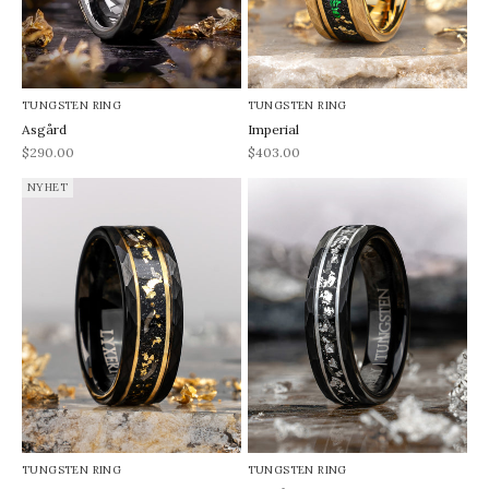
TUNGSTEN RING
TUNGSTEN RING
Asgård
Imperial
REA-pris
REA-pris
$290.00
$403.00
NYHET
TUNGSTEN RING
TUNGSTEN RING