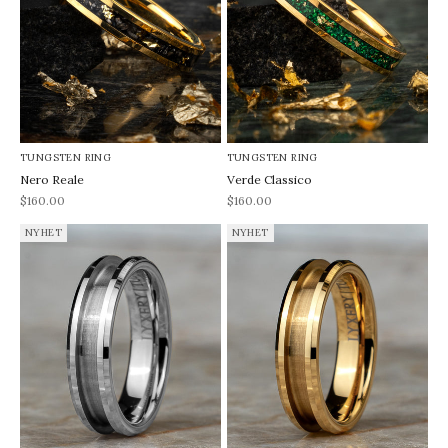
TUNGSTEN RING
TUNGSTEN RING
Nero Reale
Verde Classico
REA-pris
REA-pris
$160.00
$160.00
NYHET
NYHET