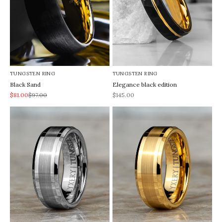
TUNGSTEN RING
TUNGSTEN RING
Black Sand
Elegance black edition
REA-pris
Pris
REA-pris
$81.00
$97.00
$145.00