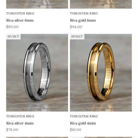
TUNGSTEN RING
TUNGSTEN RING
Riva silver 6mm
Riva guld 6mm
REA-pris
REA-pris
$89.00
$94.00
NYHET
NYHET
TUNGSTEN RING
TUNGSTEN RING
Riva silver 4mm
Riva guld 4mm
REA-pris
REA-pris
$78.00
$81.00