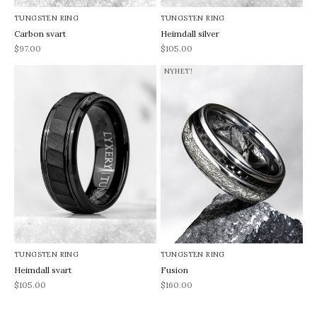
TUNGSTEN RING
TUNGSTEN RING
Carbon svart
Heimdall silver
REA-pris
REA-pris
$97.00
$105.00
NYHET!
TUNGSTEN RING
TUNGSTEN RING
Heimdall svart
Fusion
REA-pris
REA-pris
$105.00
$160.00