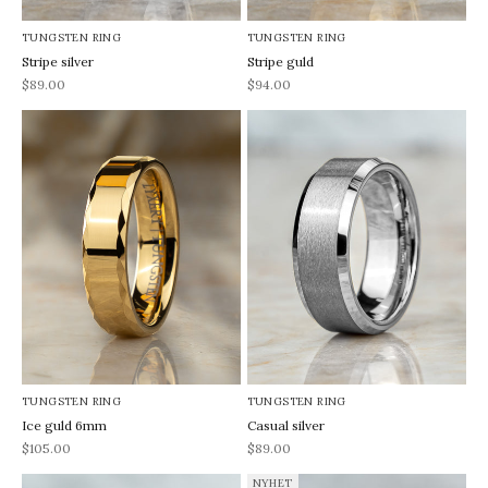
TUNGSTEN RING
TUNGSTEN RING
Stripe silver
Stripe guld
REA-pris
REA-pris
$89.00
$94.00
TUNGSTEN RING
TUNGSTEN RING
Ice guld 6mm
Casual silver
REA-pris
REA-pris
$105.00
$89.00
NYHET