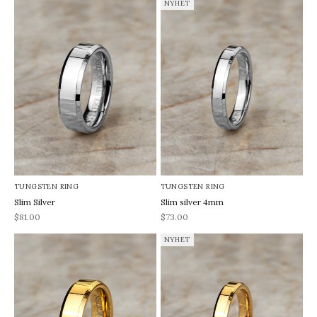
NYHET
TUNGSTEN RING
TUNGSTEN RING
Slim Silver
Slim silver 4mm
REA-pris
REA-pris
$81.00
$73.00
NYHET