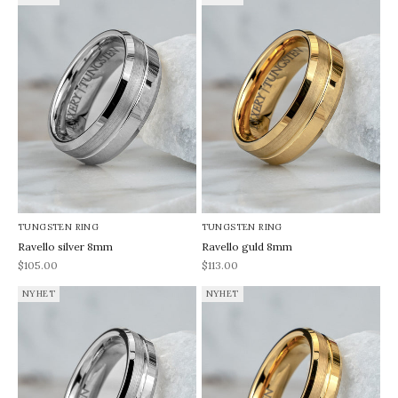
TUNGSTEN RING
TUNGSTEN RING
Ravello silver 8mm
Ravello guld 8mm
REA-pris
REA-pris
$105.00
$113.00
NYHET
NYHET