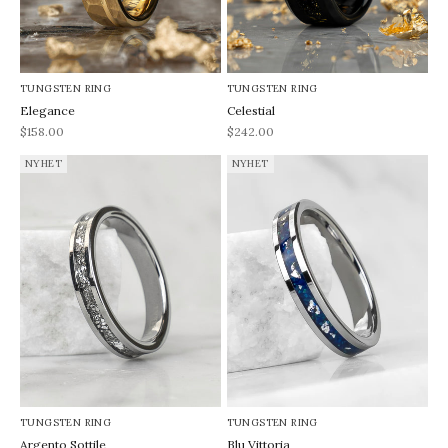
TUNGSTEN RING
TUNGSTEN RING
Elegance
Celestial
REA-pris
REA-pris
$158.00
$242.00
NYHET
NYHET
TUNGSTEN RING
TUNGSTEN RING
Argento Sottile
Blu Vittoria