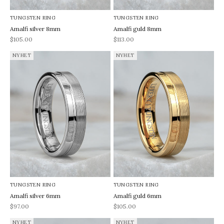
TUNGSTEN RING
TUNGSTEN RING
Amalfi silver 8mm
Amalfi guld 8mm
REA-pris
REA-pris
$105.00
$113.00
NYHET
NYHET
TUNGSTEN RING
TUNGSTEN RING
Amalfi silver 6mm
Amalfi guld 6mm
REA-pris
REA-pris
$97.00
$105.00
NYHET
NYHET