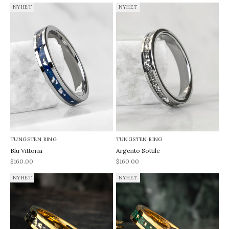
NYHET
NYHET
TUNGSTEN RING
TUNGSTEN RING
Blu Vittoria
Argento Sottile
REA-pris
REA-pris
$160.00
$160.00
NYHET
NYHET