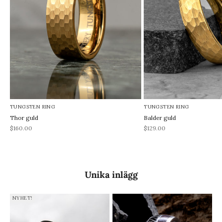
TUNGSTEN RING
TUNGSTEN RING
Thor guld
Balder guld
REA-pris
REA-pris
$160.00
$129.00
Unika inlägg
NYHET!