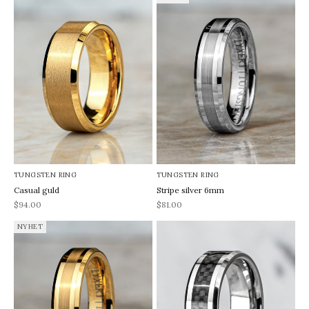
TUNGSTEN RING
TUNGSTEN RING
Casual guld
Stripe silver 6mm
REA-pris
REA-pris
$94.00
$81.00
NYHET