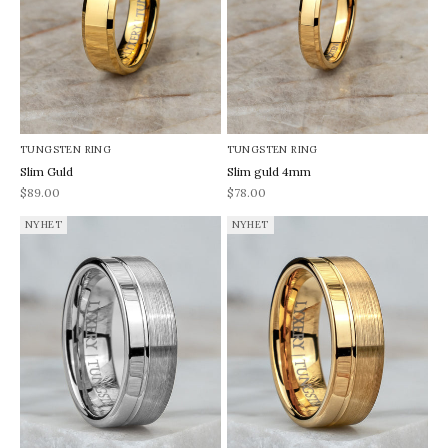
TUNGSTEN RING
TUNGSTEN RING
Slim Guld
Slim guld 4mm
REA-pris
REA-pris
$89.00
$78.00
NYHET
NYHET