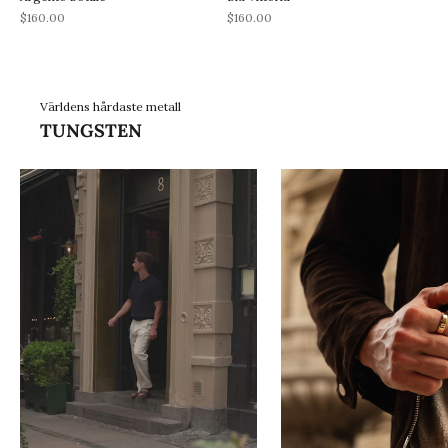
REA-pris
REA-pris
$160.00
$160.00
Världens hårdaste metall
TUNGSTEN