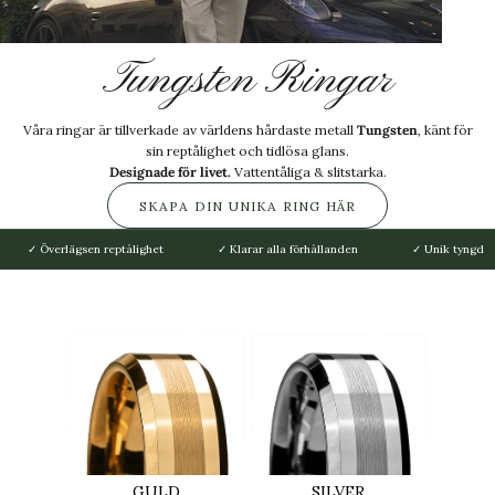
Tungsten Ringar
Våra ringar är tillverkade av världens hårdaste metall
Tungsten
, känt för
sin reptålighet och tidlösa glans.
Designade för livet.
Vattentåliga & slitstarka.
SKAPA DIN UNIKA RING HÄR
✓ Överlägsen reptålighet
✓ Klarar alla förhållanden
✓ Unik tyngd
KATEGORIER
GULD
SILVER