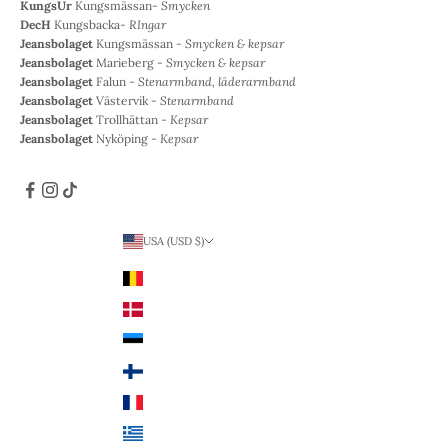
KungsUr
Kungsmässan-
Smycken
DecH
Kungsbacka-
RIngar
Jeansbolaget
Kungsmässan -
Smycken & kepsar
Jeansbolaget
Marieberg -
Smycken & kepsar
Jeansbolaget
Falun -
Stenarmband, läderarmband
Jeansbolaget
Västervik -
Stenarmband
Jeansbolaget
Trollhättan -
Kepsar
Jeansbolaget
Nyköping -
Kepsar
USA (USD $)
Land
Belgien (EUR €)
Danmark (DKK kr.)
Estland (EUR €)
Finland (EUR €)
Frankrike (EUR €)
Grekland (EUR €)