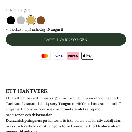
13 | Omkrets 69.7 mm
Utförande:
guld
Svart
Silver
guld
Brons
✓ Skickas
nu på
måndag 10 augusti
LÄGG I VARUKORGEN
ETT HANTVERK
Ett kraftfullt hamrat mönster ger smycket ett imponerande utseende.
Tack vare basmaterialet
Lyxery Tungsten
, världens hårdaste metall, får
ringen ett mönster som är extremt
motståndskraftig
mot
både
repor
och
deformation
.
Diamantslipningarna
på kanterna är inte bara en dekorativ detalj utan
också en försäkran om att ringens form kommer att förbli
oförändrad
genom tid och rum.