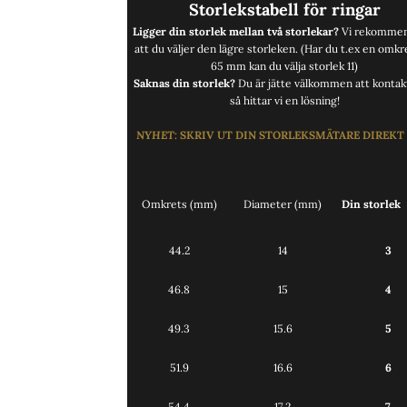
Storlekstabell för ringar
Ligger din storlek mellan två storlekar?
Vi rekommen
att du väljer den lägre storleken. (Har du t.ex en omkr
65 mm kan du välja storlek 11)
Saknas din storlek?
Du är jätte välkommen att
kontak
så hittar vi en lösning!
NYHET
:
SKRIV UT DIN STORLEKSMÄTARE DIREKT
Omkrets (mm)
Diameter (mm)
Din storlek
44.2
14
3
46.8
15
4
49.3
15.6
5
51.9
16.6
6
54.4
17.2
7