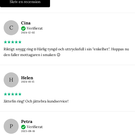
Skriv en recension
Cina
C
Verifierat
2024-12-02
Riktigt snygg ring☺️Härlig tyngd och uttrycksfull i sin "enkelhet". Hoppas nu
den faller mottagaren i smaken 😉
Helen
H
2024-01-15
Jättefin ring! Och jättebra kundservice!
Petra
P
Verifierat
2023-08-16