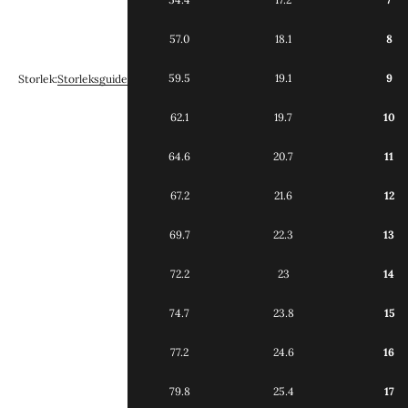
57.0
18.1
8
59.5
19.1
9
Storlek:
Storleksguide
62.1
19.7
10
64.6
20.7
11
67.2
21.6
12
69.7
22.3
13
72.2
23
14
74.7
23.8
15
77.2
24.6
16
79.8
25.4
17