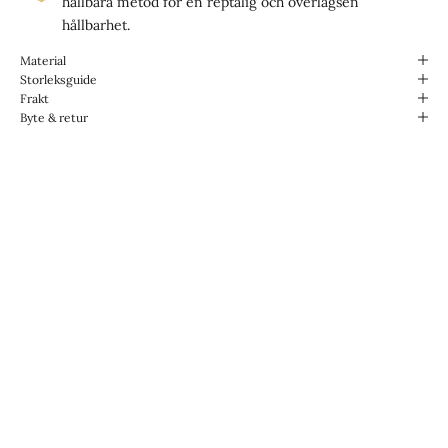
hållbara metod för en reptålig och överlägsen
hållbarhet.
Material
Storleksguide
Frakt
Byte & retur
Designade för livet.
Vattentåliga & Slitstarka.