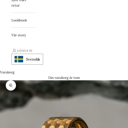
retur
Lookbook
Vår story
LOGGA IN
Svenska
Varukorg
Din varukorg är tom
Zooma