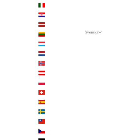
Italien (EUR €)
Kroatien (EUR €)
Lettland (EUR €)
Svenska
Litauen (EUR €)
Språk
Luxemburg (EUR €)
Svenska
Nederländerna (EUR €)
Deutsch
Norge (NOK kr)
English
Österrike (EUR €)
Polen (PLN zł)
Schweiz (CHF CHF)
Spanien (EUR €)
Sverige (SEK kr)
Taiwan (TWD $)
Tjeckien (CZK Kč)