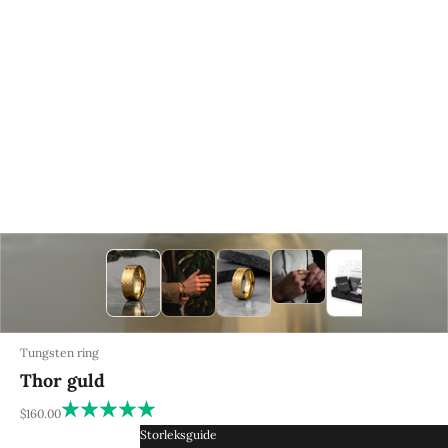
Tungsten ring
Thor guld
REA-pris
$160.00
Storleksguide