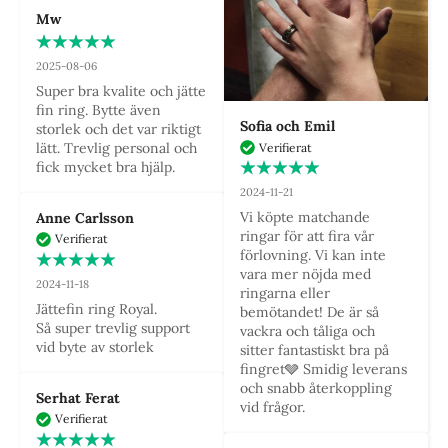
Mw
2025-08-06
Super bra kvalite och jätte 
fin ring. Bytte även 
Sofia och Emil
storlek och det var riktigt 
lätt. Trevlig personal och 
Verifierat
fick mycket bra hjälp.
2024-11-21
Vi köpte matchande 
Anne Carlsson
ringar för att fira vår 
Verifierat
förlovning. Vi kan inte 
vara mer nöjda med 
2024-11-18
ringarna eller 
Jättefin ring Royal.

bemötandet! De är så 
Så super trevlig support 
vackra och tåliga och 
vid byte av storlek
sitter fantastiskt bra på 
fingret🩶 Smidig leverans 
och snabb återkoppling 
Serhat Ferat
vid frågor.
Verifierat