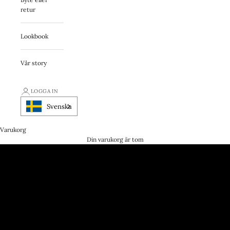
retur
Lookbook
Vår story
LOGGA IN
Svenska
Varukorg
Gåvan som passar alla.
Din varukorg är tom