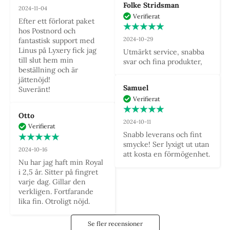
Folke Stridsman
2024-11-04
Verifierat
Efter ett förlorat paket 
hos Postnord och 
2024-10-29
fantastisk support med 
Linus på Lyxery fick jag 
Utmärkt service, snabba 
till slut hem min 
svar och fina produkter,
beställning och är 
jättenöjd! 

Samuel
Suveränt!
Verifierat
Otto
2024-10-11
Verifierat
Snabb leverans och fint 
smycke! Ser lyxigt ut utan 
2024-10-16
att kosta en förmögenhet.
Nu har jag haft min Royal 
i 2,5 år. Sitter på fingret 
varje dag. Gillar den 
verkligen. Fortfarande 
lika fin. Otroligt nöjd.
Se fler recensioner