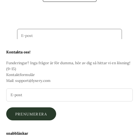
LYXERYFAMILJEN
Var först med att se våra nyheter, få tillgång till unika erbjudanden
och tävlingar!
E-post
PRENUMERERA
Kontakta oss!
Funderingar? Inga frågor är för dumma, hör av dig så hittar vi en lösning!
(9-15)
Kontaktformulär
Mail:
support@lyxery.com
PRENUMERERA
snabblänkar