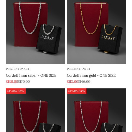
PRESENTPAKET
PRESENTPAKET
Cordell 5mm silver - ONE SIZE
Cordell 3mm guld - ONE SIZE
REA-pris
Pris
REA-pris
Pris
$130.00
$170.00
$113.00
$146.00
SPARA 23%
SPARA 23%