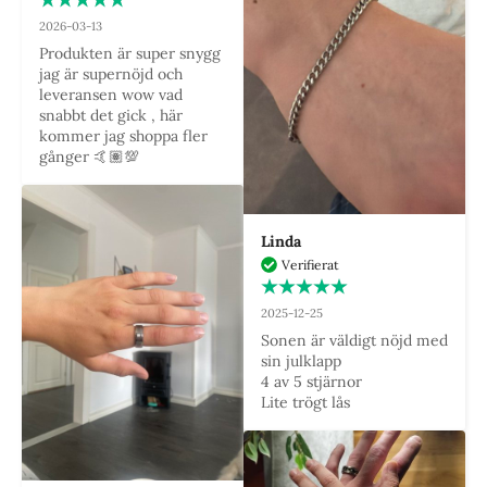
2026-03-13
Produkten är super snygg 
jag är supernöjd och 
leveransen wow vad 
snabbt det gick , här 
kommer jag shoppa fler 
gånger 🤙🏽💯
Linda
Verifierat
2025-12-25
Sonen är väldigt nöjd med 
sin julklapp

4 av 5 stjärnor

Lite trögt lås