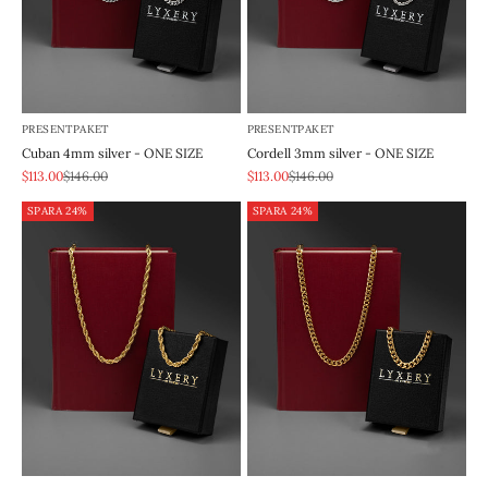
PRESENTPAKET
PRESENTPAKET
Cuban 4mm silver - ONE SIZE
Cordell 3mm silver - ONE SIZE
REA-pris
Pris
REA-pris
Pris
$113.00
$146.00
$113.00
$146.00
SPARA 24%
SPARA 24%