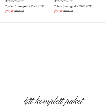
PRESENTPAKET
PRESENTPAKET
Cordell 5mm guld - ONE SIZE
Cuban 6mm guld - ONE SIZE
REA-pris
Pris
REA-pris
Pris
$130.00
$170.00
$130.00
$170.00
Ett komplett paket