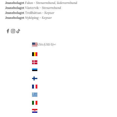
Jeansbolaget
Falun -
Stenarmband, läderarmband
Jeansbolaget
Västervik -
Stenarmband
Jeansbolaget
Trollhättan -
Kepsar
Jeansbolaget
Nyköping -
Kepsar
USA (USD $)
Land
Belgien (EUR €)
Danmark (DKK kr.)
Estland (EUR €)
Finland (EUR €)
Frankrike (EUR €)
Grekland (EUR €)
Italien (EUR €)
Kroatien (EUR €)