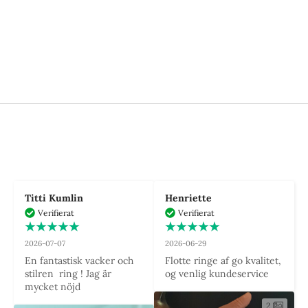
Presentinslagning
Välj mellan tre exklusiva inslagningar
- Luta dig tillbaka och låt oss fixa
resten.
TILL PAKETINSLAGNING
Titti Kumlin
Henriette
Verifierat
Verifierat
2026-07-07
2026-06-29
En fantastisk vacker och 
Flotte ringe af go kvalitet, 
stilren  ring ! Jag är 
og venlig kundeservice
mycket nöjd
2