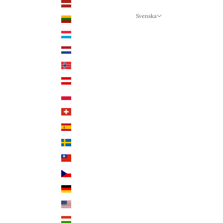
Lettland (EUR €)
Svenska
Litauen (EUR €)
Språk
Luxemburg (EUR €)
Svenska
Nederländerna (EUR €)
Deutsch
Norge (NOK kr)
English
Österrike (EUR €)
Polen (PLN zł)
Schweiz (CHF CHF)
Spanien (EUR €)
Sverige (SEK kr)
Taiwan (TWD $)
Tjeckien (CZK Kč)
Tyskland (EUR €)
USA (USD $)
Ungern (HUF Ft)