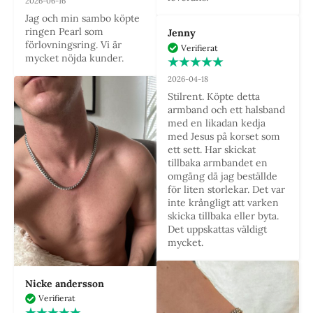
2026-06-16
Jag och min sambo köpte 
ringen Pearl som 
Jenny
förlovningsring. Vi är 
Verifierat
mycket nöjda kunder.
2026-04-18
Stilrent. Köpte detta 
armband och ett halsband 
med en likadan kedja 
med Jesus på korset som 
ett sett. Har skickat 
tillbaka armbandet en 
omgång då jag beställde 
för liten storlekar. Det var 
inte krångligt att varken 
skicka tillbaka eller byta. 
Det uppskattas väldigt 
mycket.
Nicke andersson
Verifierat