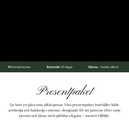
Fri
hemleverans
Bytesrätt
30 dagar
Klarna
- betala säkert
Presentpaket
Ge bort en gåva som alltid passar. Våra presentpaket innehåller både
armkedja och halskedja i onesize, designade för att justeras efter varje
person och bäras med självklar elegans – oavsett tillfälle.