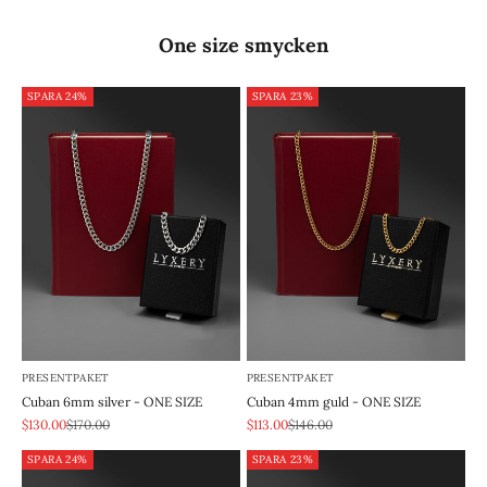
One size smycken
SPARA 24%
SPARA 23%
PRESENTPAKET
PRESENTPAKET
Cuban 6mm silver - ONE SIZE
Cuban 4mm guld - ONE SIZE
REA-pris
Pris
REA-pris
Pris
$130.00
$170.00
$113.00
$146.00
SPARA 24%
SPARA 23%