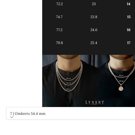
72.2
23
14
74.7
23.8
15
77.2
24.6
16
79.8
25.4
17
7 | Omkrets 54.4 mm
Storlek
7 | Omkrets 54.4 mm