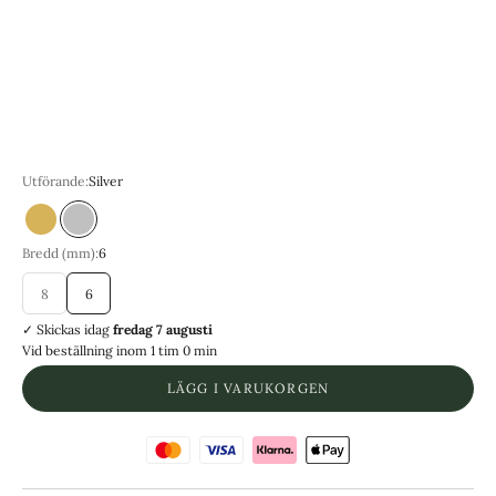
8 | Omkrets 57.0 mm
9 | Omkrets 59.5 mm
10 | Omkrets 62.1 mm
11 | Omkrets 64.6 mm
12 | Omkrets 67.2 mm
Utförande:
Silver
Guld
Silver
Bredd (mm):
6
8
6
✓ Skickas
idag
fredag 7 augusti
Vid beställning inom
1 tim 0 min
LÄGG I VARUKORGEN