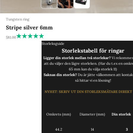
Tungsten ring
Stripe silver 6mm
REA-pris
$81.00
Storleksguide
Storlekstabell för ringar
Ligger din storlek mellan två storlekar?
Vi rekommen
att du väljer den lägre storleken. (Har du t.ex en omkr
65 mm kan du välja storlek 11)
Saknas din storlek?
Du är jätte välkommen att
kontak
så hittar vi en lösning!
NYHET
:
SKRIV UT DIN STORLEKSMÄTARE DIREKT
Omkrets (mm)
Diameter (mm)
Din storlek
44.2
14
3