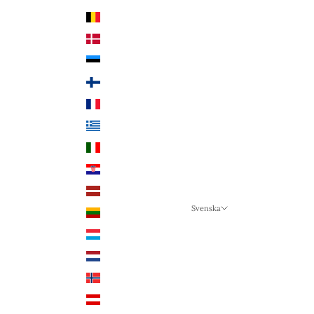
Land
Belgien (EUR €)
Danmark (DKK kr.)
Estland (EUR €)
Finland (EUR €)
Frankrike (EUR €)
Grekland (EUR €)
Italien (EUR €)
Kroatien (EUR €)
Lettland (EUR €)
Svenska
Litauen (EUR €)
Språk
Luxemburg (EUR €)
Svenska
Nederländerna (EUR €)
Deutsch
Norge (NOK kr)
English
Österrike (EUR €)