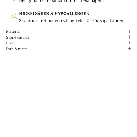
Designad för maximal komfort hela dagen.
NICKELSÄKER & HYPOALLERGEN
Skonsam mot huden och perfekt för känsliga händer.
Material
Storleksguide
Frakt
Byte & retur
Designade för livet.
Vattentåliga & Slitstarka.