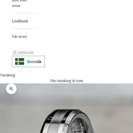
retur
Lookbook
Vår story
LOGGA IN
Svenska
Varukorg
Din varukorg är tom
Zooma