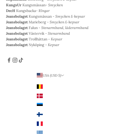
KungsUr
Kungsmässan-
Smycken
DecH
Kungsbacka-
RIngar
Jeansbolaget
Kungsmässan -
Smycken & kepsar
Jeansbolaget
Marieberg -
Smycken & kepsar
Jeansbolaget
Falun -
Stenarmband, läderarmband
Jeansbolaget
Västervik -
Stenarmband
Jeansbolaget
Trollhättan -
Kepsar
Jeansbolaget
Nyköping -
Kepsar
USA (USD $)
Land
Belgien (EUR €)
Danmark (DKK kr.)
Estland (EUR €)
Finland (EUR €)
Frankrike (EUR €)
Grekland (EUR €)