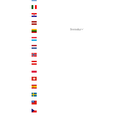
Italien (EUR €)
Kroatien (EUR €)
Lettland (EUR €)
Svenska
Litauen (EUR €)
Språk
Luxemburg (EUR €)
Svenska
Nederländerna (EUR €)
Deutsch
Norge (NOK kr)
English
Österrike (EUR €)
Polen (PLN zł)
Schweiz (CHF CHF)
Spanien (EUR €)
Sverige (SEK kr)
Taiwan (TWD $)
Tjeckien (CZK Kč)