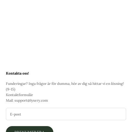
säker och snygg
Känn er säkra
Våra ställ är byggda med skydd, stil och säkerhet i största fokus. Känn er
trygga med era nya smycken.
Kontakta oss!
Funderingar? Inga frågor är för dumma, hör av dig så hittar vi en lösning!
(9-15)
Kontaktformulär
Mail:
support@lyxery.com