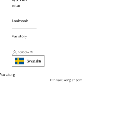
retur
Lookbook
Vår story
LOGGA IN
Svenska
Varukorg
Din varukorg är tom