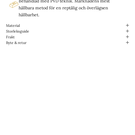
Behandlad med PVD teknik. Marknadens mest
hållbara metod för en reptålig och överlägsen
hållbarhet.
Material
Storleksguide
Frakt
Byte & retur
Designade för livet.
Vattentåliga & Slitstarka.