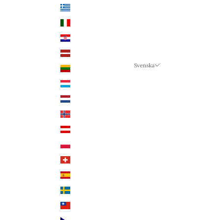
Grekland (EUR €)
Italien (EUR €)
Kroatien (EUR €)
Lettland (EUR €)
Svenska
Litauen (EUR €)
Språk
Luxemburg (EUR €)
Svenska
Nederländerna (EUR €)
Deutsch
Norge (NOK kr)
English
Österrike (EUR €)
Polen (PLN zł)
Schweiz (CHF CHF)
Spanien (EUR €)
Sverige (SEK kr)
Taiwan (TWD $)