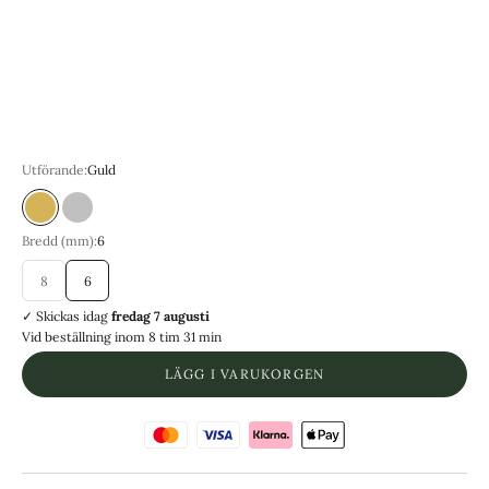
8 | Omkrets 57.0 mm
9 | Omkrets 59.5 mm
10 | Omkrets 62.1 mm
11 | Omkrets 64.6 mm
12 | Omkrets 67.2 mm
Utförande:
Guld
Guld
Silver
Bredd (mm):
6
8
6
✓ Skickas
idag
fredag 7 augusti
Vid beställning inom
8 tim 31 min
LÄGG I VARUKORGEN