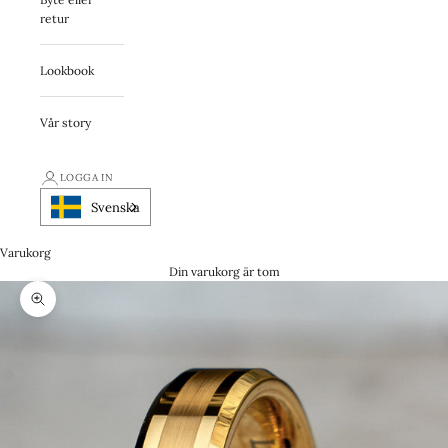
retur
Lookbook
Vår story
LOGGA IN
Svenska
Varukorg
Din varukorg är tom
Zooma