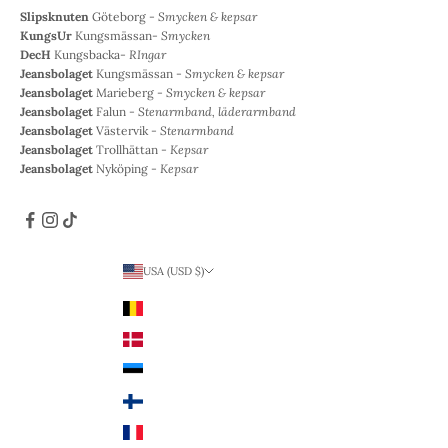
Slipsknuten
Göteborg -
Smycken & kepsar
KungsUr
Kungsmässan-
Smycken
DecH
Kungsbacka-
RIngar
Jeansbolaget
Kungsmässan -
Smycken & kepsar
Jeansbolaget
Marieberg -
Smycken & kepsar
Jeansbolaget
Falun -
Stenarmband, läderarmband
Jeansbolaget
Västervik -
Stenarmband
Jeansbolaget
Trollhättan -
Kepsar
Jeansbolaget
Nyköping -
Kepsar
USA (USD $)
Land
Belgien (EUR €)
Danmark (DKK kr.)
Estland (EUR €)
Finland (EUR €)
Frankrike (EUR €)