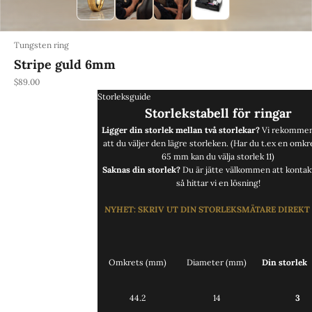
Tungsten ring
Stripe guld 6mm
REA-pris
$89.00
Storleksguide
Storlekstabell för ringar
Ligger din storlek mellan två storlekar?
Vi rekommen
att du väljer den lägre storleken. (Har du t.ex en omkr
65 mm kan du välja storlek 11)
Saknas din storlek?
Du är jätte välkommen att
kontak
så hittar vi en lösning!
NYHET
:
SKRIV UT DIN STORLEKSMÄTARE DIREKT
Omkrets (mm)
Diameter (mm)
Din storlek
44.2
14
3