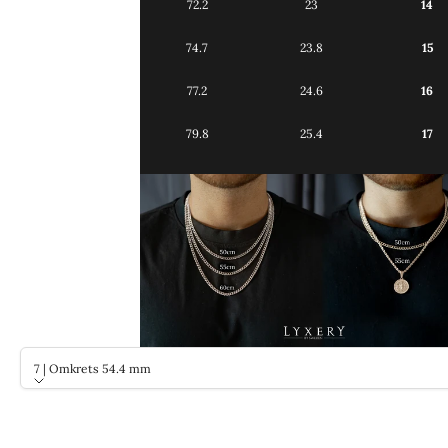
72.2
23
14
74.7
23.8
15
77.2
24.6
16
79.8
25.4
17
7 | Omkrets 54.4 mm
Storlek
7 | Omkrets 54.4 mm