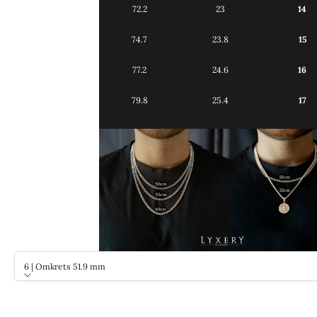
72.2
23
14
74.7
23.8
15
77.2
24.6
16
79.8
25.4
17
6 | Omkrets 51.9 mm
Storlek
6 | Omkrets 51.9 mm