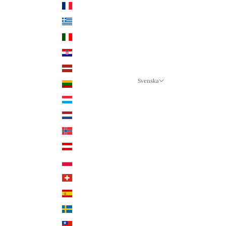
Frankrike (EUR €)
Grekland (EUR €)
Italien (EUR €)
Kroatien (EUR €)
Lettland (EUR €)
Svenska
Litauen (EUR €)
Språk
Luxemburg (EUR €)
Svenska
Nederländerna (EUR €)
Deutsch
Norge (NOK kr)
English
Österrike (EUR €)
Polen (PLN zł)
Schweiz (CHF CHF)
Spanien (EUR €)
Sverige (SEK kr)
Taiwan (TWD $)