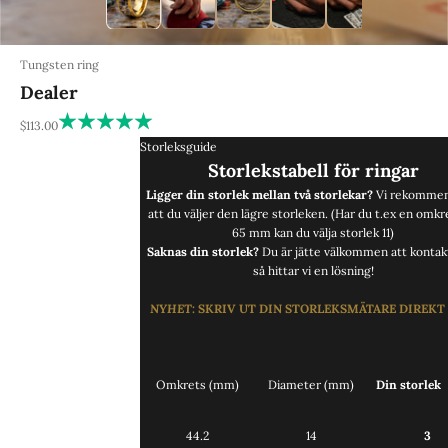
Tungsten ring
Dealer
REA-pris
$113.00
Storleksguide
Storlekstabell för ringar
Ligger din storlek mellan två storlekar?
Vi rekommen
att du väljer den lägre storleken. (Har du t.ex en omkr
65 mm kan du välja storlek 11)
Saknas din storlek?
Du är jätte välkommen att
kontak
så hittar vi en lösning!
NYHET
:
SKRIV UT DIN STORLEKSMÄTARE DIREKT
Omkrets (mm)
Diameter (mm)
Din storlek
44.2
14
3