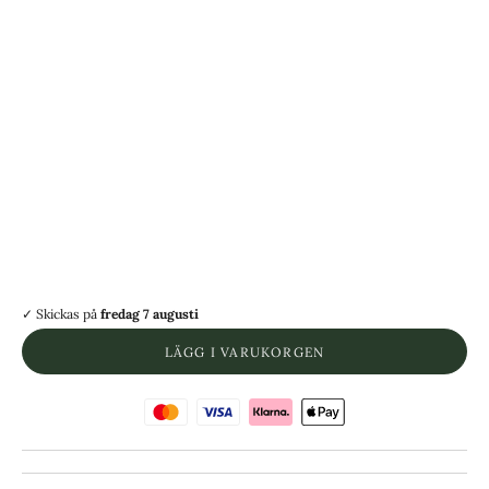
7 | Omkrets 54.4 mm
8 | Omkrets 57.0 mm
9 | Omkrets 59.5 mm
10 | Omkrets 62.1 mm
11 | Omkrets 64.6 mm
12 | Omkrets 67.2 mm
13 | Omkrets 69.7 mm
14 | Omkrets 72.2 mm
15 | Omkrets 74.7 mm
✓ Skickas
på
fredag 7 augusti
LÄGG I VARUKORGEN