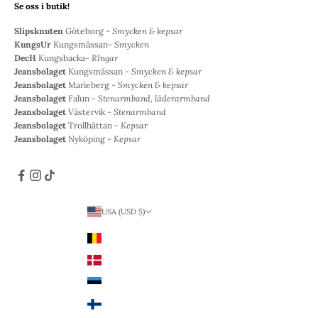
Se oss i butik!
Slipsknuten
Göteborg -
Smycken & kepsar
KungsUr
Kungsmässan-
Smycken
DecH
Kungsbacka-
RIngar
Jeansbolaget
Kungsmässan -
Smycken & kepsar
Jeansbolaget
Marieberg -
Smycken & kepsar
Jeansbolaget
Falun -
Stenarmband, läderarmband
Jeansbolaget
Västervik -
Stenarmband
Jeansbolaget
Trollhättan -
Kepsar
Jeansbolaget
Nyköping -
Kepsar
USA (USD $)
Land
Belgien (EUR €)
Danmark (DKK kr.)
Estland (EUR €)
Finland (EUR €)