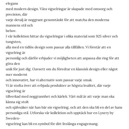
elegans
med modern design. Våra vigselringar är skapade med omsorg och
precision, där
varje detalj är noggrant genomtänkt för att matcha den moderna
mannens stil och
behov.
I vår kollektion hittar du vigselringar i olika material som 925 silver och
tungsten,
alla med en tidlös design som passar alla tillfällen. Vi förstår att en
vigselring är
personlig och därför erbjuder vi möjligheten att anpassa din ring för att
göra den
unik för just dig. Oavsett om du föredrar en klassisk design eller något
mer modernt
och innovativt, har vi alternativ som passar varje smak.
Vi är stolta över att erbjuda produkter av högsta kvalitet, där varje
vigselring är
tillverkad med noggrannhet och kärlek. Vårt mål är att varje man ska
känna sig stolt
och självsäker när han bär sin vigselring, och att den ska bli en del av hans
personliga stil. Utforska vår kollektion och upptäck hur en Lyxery by
Sweden-
vigselring kan bli en symbol för ditt livslånga engagemang.