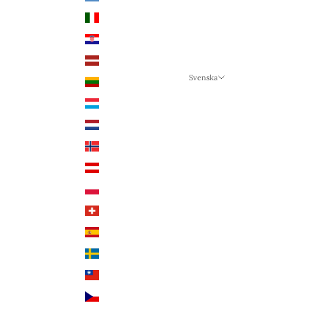
Italien (EUR €)
Kroatien (EUR €)
Lettland (EUR €)
Svenska
Litauen (EUR €)
Språk
Luxemburg (EUR €)
Svenska
Nederländerna (EUR €)
Deutsch
Norge (NOK kr)
English
Österrike (EUR €)
Polen (PLN zł)
Schweiz (CHF CHF)
Spanien (EUR €)
Sverige (SEK kr)
Taiwan (TWD $)
Tjeckien (CZK Kč)