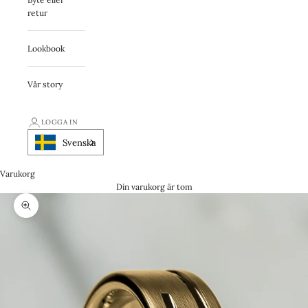
retur
Lookbook
Vår story
LOGGA IN
Svenska
Varukorg
Din varukorg är tom
Zooma