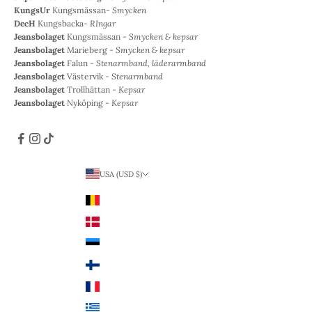
KungsUr
Kungsmässan-
Smycken
DecH
Kungsbacka-
RIngar
Jeansbolaget
Kungsmässan -
Smycken & kepsar
Jeansbolaget
Marieberg -
Smycken & kepsar
Jeansbolaget
Falun -
Stenarmband, läderarmband
Jeansbolaget
Västervik -
Stenarmband
Jeansbolaget
Trollhättan -
Kepsar
Jeansbolaget
Nyköping -
Kepsar
USA (USD $)
Land
Belgien (EUR €)
Danmark (DKK kr.)
Estland (EUR €)
Finland (EUR €)
Frankrike (EUR €)
Grekland (EUR €)