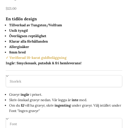
REA-pris
$121.00
En tidlös design
Tillverkad av Tungsten/Volfram
Unik tyngd
Överlägsen reptålighet
Klarar alla förhållanden
Allergisäker
8mm bred
✓ Verifierad 18-karat guldbeläggning
Ingår: Smyckesask, putsduk & fri hemleverans!
Gravyr
ingår
i priset.
Skriv önskad gravyr nedan. Vår logga är
inte
med.
Om du
EJ
vill ha gravyr, skriv
ingenting
under gravyr. Välj istället under
Font "Ingen gravyr"