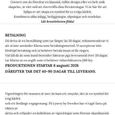
Oavsett om du föredrar en klassisk, tidlös design eller en helt unik
skapelse, är vårt mål att överträffa dina förväntningar. Vi är här för att
hjälpa er att skapa en symbol för er eviga kärlek.
Kombinera olika inlägg, beläggningar, slipningar och storlekar.
Låt kreativiteten flöda!
BETALNING
Då detta är en beställning som tar längre än 30 dagar, rekommenderar vi
att ni inte använder Klarna som betalningsmetod. Vi accepterar inte
fördröjd betalning och ni behöver betala innan ni får ringen.
Vid fall då du som kund bestrider fakturan pga leveranstid över 30 dagar,
tar Klarna ut en avgift som vi behöver vidarefakturera (188 kr).
PRODUKTIONEN STARTAR
6 augusti 2026
DÄREFTER TAR DET 40-90 DAGAR TILL LEVERANS.
Vigselringen för mannen är mer än bara ett smycke; det är en symbol för
evig kärlek
och ett livslångt engagemang. På Lyxery by Sweden har vi tagit fasta på
vikten av
detta och erbjuder en kollektion av vigselringar som förenar skandinavisk