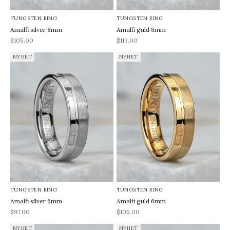
TUNGSTEN RING
TUNGSTEN RING
Amalfi silver 8mm
Amalfi guld 8mm
REA-pris
REA-pris
$105.00
$113.00
NYHET
NYHET
TUNGSTEN RING
TUNGSTEN RING
Amalfi silver 6mm
Amalfi guld 6mm
REA-pris
REA-pris
$97.00
$105.00
NYHET
NYHET