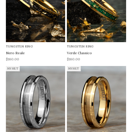
TUNGSTEN RING
TUNGSTEN RING
Nero Reale
Verde Classico
REA-pris
REA-pris
$160.00
$160.00
NYHET
NYHET