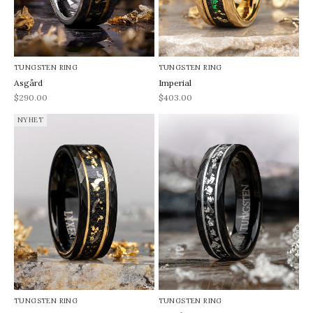
TUNGSTEN RING
TUNGSTEN RING
Asgård
Imperial
REA-pris
REA-pris
$290.00
$403.00
NYHET
TUNGSTEN RING
TUNGSTEN RING