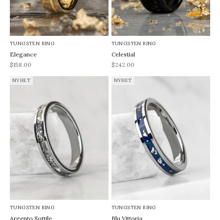
TUNGSTEN RING
TUNGSTEN RING
Elegance
Celestial
REA-pris
REA-pris
$158.00
$242.00
NYHET
NYHET
TUNGSTEN RING
TUNGSTEN RING
Argento Sottile
Blu Vittoria