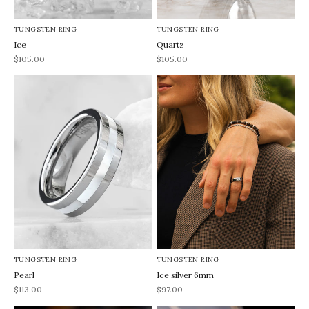
TUNGSTEN RING
TUNGSTEN RING
Ice
Quartz
REA-pris
REA-pris
$105.00
$105.00
TUNGSTEN RING
TUNGSTEN RING
Pearl
Ice silver 6mm
REA-pris
REA-pris
$113.00
$97.00