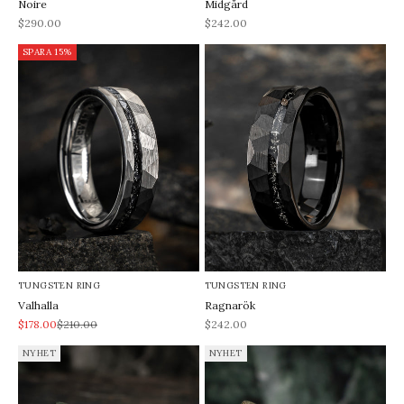
Noire
Midgård
REA-pris
REA-pris
$290.00
$242.00
SPARA 15%
TUNGSTEN RING
TUNGSTEN RING
Valhalla
Ragnarök
REA-pris
Pris
REA-pris
$178.00
$210.00
$242.00
NYHET
NYHET