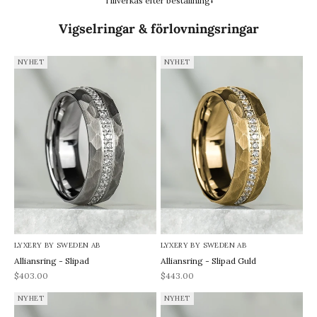
Tillverkas efter beställning⭣
Vigselringar & förlovningsringar
NYHET
NYHET
LYXERY BY SWEDEN AB
LYXERY BY SWEDEN AB
Alliansring - Slipad
Alliansring - Slipad Guld
REA-pris
REA-pris
$403.00
$443.00
NYHET
NYHET