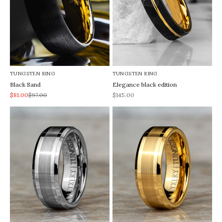
TUNGSTEN RING
TUNGSTEN RING
Black Sand
Elegance black edition
REA-pris
Pris
REA-pris
$81.00
$97.00
$145.00