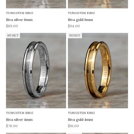
TUNGSTEN RING
TUNGSTEN RING
Riva silver 6mm
Riva guld 6mm
REA-pris
REA-pris
$89.00
$94.00
NYHET
NYHET
TUNGSTEN RING
TUNGSTEN RING
Riva silver 4mm
Riva guld 4mm
REA-pris
REA-pris
$78.00
$81.00