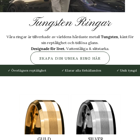
Tungsten Ringar
Våra ringar är tillverkade av världens hårdaste metall
Tungsten
, känt för
sin reptålighet och tidlösa glans.
Designade för livet.
Vattentåliga & slitstarka.
SKAPA DIN UNIKA RING HÄR
✓ Överlägsen reptålighet
✓ Klarar alla förhållanden
✓ Unik tyngd
KATEGORIER
GULD
SILVER