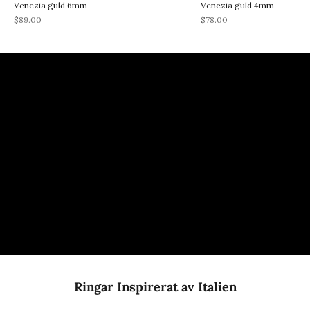
Venezia guld 6mm
Venezia guld 4mm
REA-pris
REA-pris
$89.00
$78.00
Ringar Inspirerat av Italien