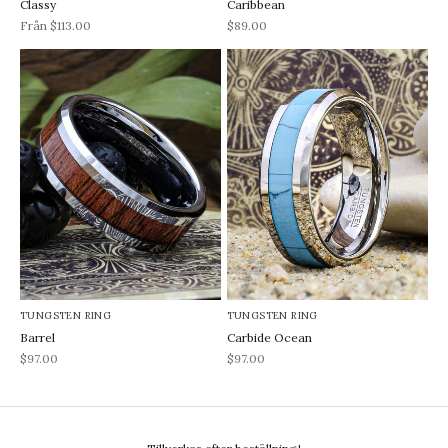
Classy
Caribbean
REA-pris
REA-pris
Från $113.00
$89.00
TUNGSTEN RING
TUNGSTEN RING
Barrel
Carbide Ocean
REA-pris
REA-pris
$97.00
$97.00