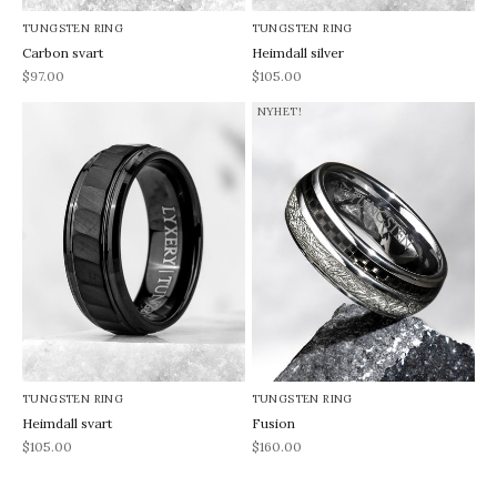
TUNGSTEN RING
TUNGSTEN RING
Carbon svart
Heimdall silver
REA-pris
REA-pris
$97.00
$105.00
NYHET!
TUNGSTEN RING
TUNGSTEN RING
Heimdall svart
Fusion
REA-pris
REA-pris
$105.00
$160.00