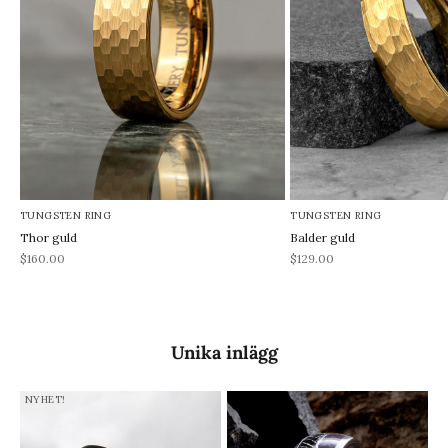
TUNGSTEN RING
TUNGSTEN RING
Thor guld
Balder guld
REA-pris
REA-pris
$160.00
$129.00
Unika inlägg
NYHET!