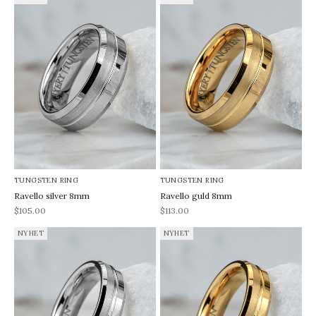
TUNGSTEN RING
TUNGSTEN RING
Ravello silver 8mm
Ravello guld 8mm
REA-pris
REA-pris
$105.00
$113.00
NYHET
NYHET