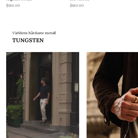
REA-pris
REA-pris
$160.00
$160.00
Världens hårdaste metall
TUNGSTEN