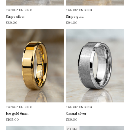
TUNGSTEN RING
TUNGSTEN RING
Stripe silver
Stripe guld
REA-pris
REA-pris
$89.00
$94.00
TUNGSTEN RING
TUNGSTEN RING
Ice guld 6mm
Casual silver
REA-pris
REA-pris
$105.00
$89.00
NYHET