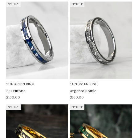
NYHET
NYHET
TUNGSTEN RING
TUNGSTEN RING
Blu Vittoria
Argento Sottile
REA-pris
REA-pris
$160.00
$160.00
NYHET
NYHET