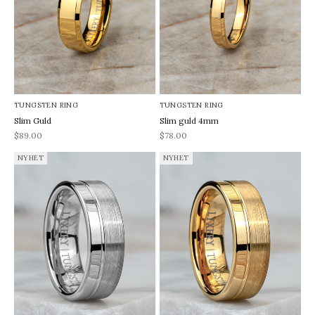
TUNGSTEN RING
TUNGSTEN RING
Slim Guld
Slim guld 4mm
REA-pris
REA-pris
$89.00
$78.00
NYHET
NYHET