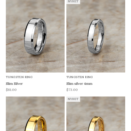
NYHET
TUNGSTEN RING
TUNGSTEN RING
Slim Silver
Slim silver 4mm
REA-pris
REA-pris
$81.00
$73.00
NYHET