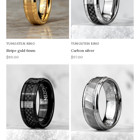
TUNGSTEN RING
TUNGSTEN RING
Stripe guld 6mm
Carbon silver
REA-pris
REA-pris
$89.00
$97.00