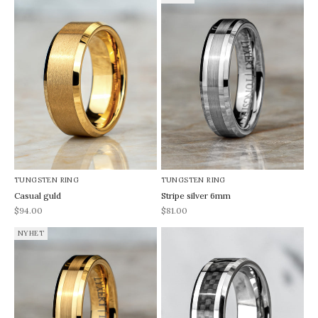
TUNGSTEN RING
TUNGSTEN RING
Casual guld
Stripe silver 6mm
REA-pris
REA-pris
$94.00
$81.00
NYHET