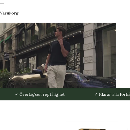
Varukorg
✓ Överlägsen reptålighet
✓ Klarar alla förh