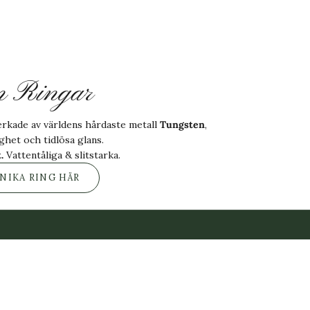
n Ringar
verkade av världens hårdaste metall
Tungsten
,
ighet och tidlösa glans.
.
Vattentåliga & slitstarka.
NIKA RING HÄR