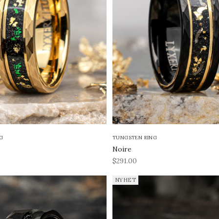
G
TUNGSTEN RING
Noire
REA-pris
$291.00
NYHET