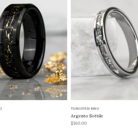
G
TUNGSTEN RING
Argento Sottile
REA-pris
$160.00