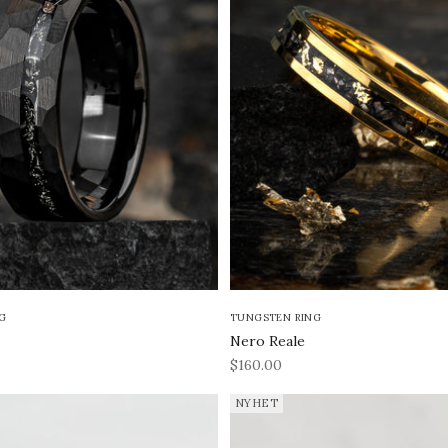
G
TUNGSTEN RING
Nero Reale
REA-pris
$160.00
NYHET