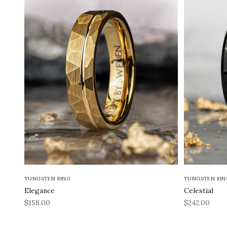
TUNGSTEN RING
TUNGSTEN RIN
Elegance
Celestial
REA-pris
REA-pris
$158.00
$242.00