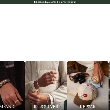
FRI HEMLEVERANS 1-3 arbetsdagar
MBAND
925S SILVER
KEPSAR