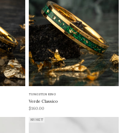
TUNGSTEN RING
Verde Classico
REA-pris
$160.00
NYHET