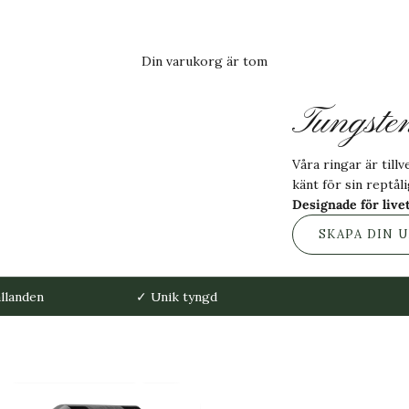
Din varukorg är tom
Tungste
Våra ringar är till
känt för sin reptål
Designade för livet
SKAPA DIN U
ållanden
✓ Unik tyngd
KATEGORIER