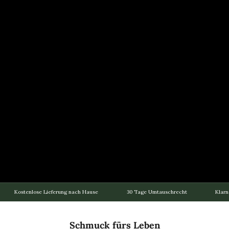
Kostenlose Lieferung nach Hause
30 Tage Umtauschrecht
Klarn
Schmuck fürs Leben