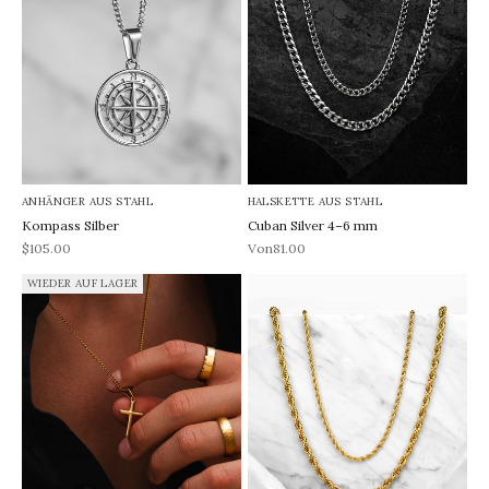
ANHÄNGER AUS STAHL
HALSKETTE AUS STAHL
Kompass Silber
Cuban Silver 4–6 mm
REA-pris
REA-pris
$105.00
Von81.00
WIEDER AUF LAGER