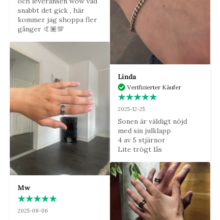
och leveransen wow vad 
snabbt det gick , här 
kommer jag shoppa fler 
gånger 🤙🏽💯
Linda
Verifizierter Käufer
2025-12-25
Sonen är väldigt nöjd 
med sin julklapp

4 av 5 stjärnor

Lite trögt lås
Mw
2025-08-06