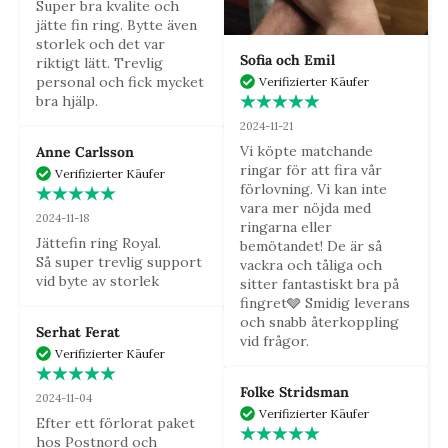
Super bra kvalite och 
jätte fin ring. Bytte även 
storlek och det var 
Sofia och Emil
riktigt lätt. Trevlig 
personal och fick mycket 
Verifizierter Käufer
bra hjälp.
2024-11-21
Vi köpte matchande 
Anne Carlsson
ringar för att fira vår 
Verifizierter Käufer
förlovning. Vi kan inte 
vara mer nöjda med 
2024-11-18
ringarna eller 
Jättefin ring Royal.

bemötandet! De är så 
Så super trevlig support 
vackra och tåliga och 
vid byte av storlek
sitter fantastiskt bra på 
fingret🩶 Smidig leverans 
och snabb återkoppling 
Serhat Ferat
vid frågor.
Verifizierter Käufer
Folke Stridsman
2024-11-04
Verifizierter Käufer
Efter ett förlorat paket 
hos Postnord och 