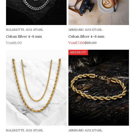
HALSKETTE AUS STAHL
ARMBAND AUS STAHL
Cuban Silver 4–6 mm
Cuban Silver 4–6 mm
REA-pris
REA-pris
Pris
Von81.00
Von57.00
$65.00
ANGEBOT!
HALSKETTE AUS STAHL
ARMBAND AUS STAHL