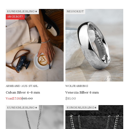
KUNDENLIEBLING★
NEUIGKEIT
ANGEBOT!
ARMBAND AUS STAHL
WOLFRAMRING
Cuban Silver 4–6 mm
Venezia Silber 6 mm
REA-pris
Pris
REA-pris
Von57.00
$65.00
$81.00
KUNDENLIEBLING★
KUNDENLIEBLING★