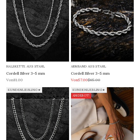
HALSKETTE AUS STAHL
ARMBAND AUS STAHL
Cordell Silver 3–5 mm
Cordell Silver 3–5 mm
REA-pris
REA-pris
Pris
Von81.00
Von57.00
$65.00
KUNDENLIEBLING★
KUNDENLIEBLING★
ANGEBOT!