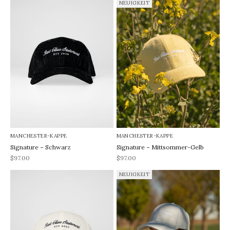
NEUIGKEIT
MANCHESTER-KAPPE
MANCHESTER-KAPPE
Signature – Schwarz
Signature – Mittsommer-Gelb
REA-pris
REA-pris
$97.00
$97.00
NEUIGKEIT