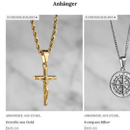
Anhänger
KUNDENLIEBLING★
KUNDENLIEBLING★
ANHÄNGER AUS STAHL
ANHÄNGER AUS STAHL
Kruzifix aus Gold
Kompass Silber
REA-pris
REA-pris
$105.00
$105.00