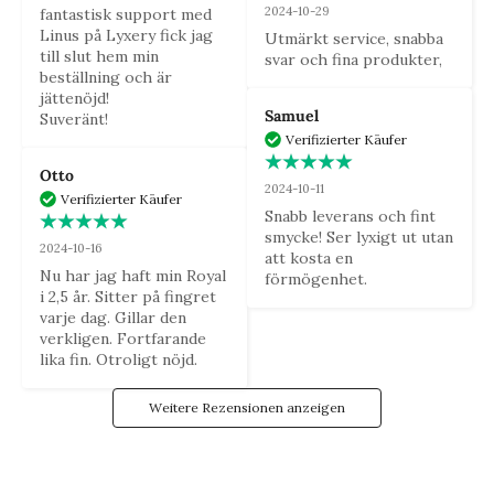
2024-10-29
fantastisk support med 
Linus på Lyxery fick jag 
Utmärkt service, snabba 
till slut hem min 
svar och fina produkter,
beställning och är 
jättenöjd! 

Samuel
Suveränt!
Verifizierter Käufer
Otto
2024-10-11
Verifizierter Käufer
Snabb leverans och fint 
smycke! Ser lyxigt ut utan 
2024-10-16
att kosta en 
Nu har jag haft min Royal 
förmögenhet.
i 2,5 år. Sitter på fingret 
varje dag. Gillar den 
verkligen. Fortfarande 
lika fin. Otroligt nöjd.
Weitere Rezensionen anzeigen
DIE LUXUSFAMILIE
Sei der Erste, der unsere Neuigkeiten sieht, und erhalte Zugang
zu exklusiven Angeboten und Gewinnspielen!