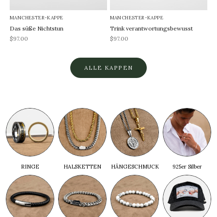
MANCHESTER-KAPPE
MANCHESTER-KAPPE
Das süße Nichtstun
Trink verantwortungsbewusst
REA-pris
REA-pris
$97.00
$97.00
ALLE KAPPEN
RINGE
HALSKETTEN
HÄNGESCHMUCK
925er Silber