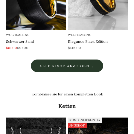
WOLFRAMRING
WOLFRAMRING
Schwarzer Sand
Elegance Black Edition
REA-pris
Pris
REA-pris
$81.00
$97.00
$146.00
ALLE RINGE ANZEIGEN →
Kombiniere sie für einen kompletten Look
Ketten
KUNDENLIEBLING★
ANGEBOT!