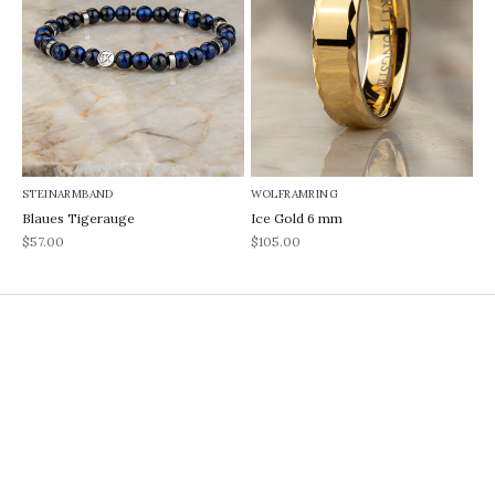
STEINARMBAND
WOLFRAMRING
Blaues Tigerauge
Ice Gold 6 mm
REA-pris
REA-pris
$57.00
$105.00