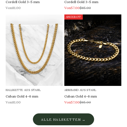
Cordell Gold 3–5 mm
Cordell Gold 3–5 mm
REA-pris
REA-pris
Pris
Von81.00
Von57.00
$65.00
ANGEBOT!
HALSKETTE AUS STAHL
ARMBAND AUS STAHL
Cuban Gold 4–6 mm
Cuban Gold 4–6 mm
REA-pris
REA-pris
Pris
Von81.00
Von57.00
$65.00
ALLE HALSKETTEN →