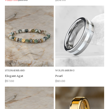
STEINARMBAND
WOLFRAMRING
Elegant Agat
Pearl
REA-pris
REA-pris
$57.00
$113.00