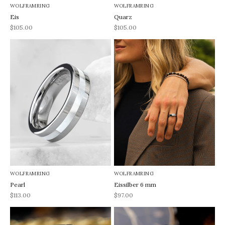
WOLFRAMRING
WOLFRAMRING
Eis
Quarz
REA-pris
REA-pris
$105.00
$105.00
WOLFRAMRING
WOLFRAMRING
Pearl
Eissilber 6 mm
REA-pris
REA-pris
$113.00
$97.00