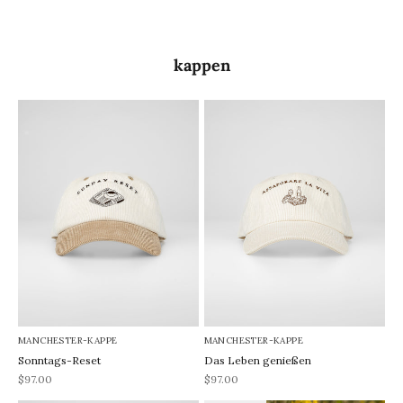
kappen
MANCHESTER-KAPPE
MANCHESTER-KAPPE
Sonntags-Reset
Das Leben genießen
REA-pris
REA-pris
$97.00
$97.00