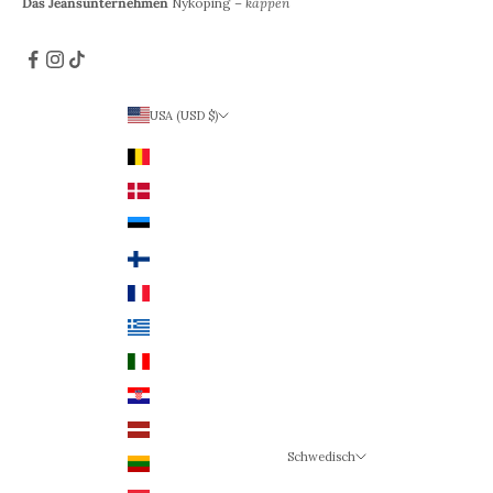
Das Jeansunternehmen
Nyköping –
kappen
USA (USD $)
Land
Belgien (EUR €)
Dänemark (DKK)
Estland (EUR €)
Finnland (EUR €)
Frankreich (EUR €)
Griechenland (EUR €)
Italien (EUR €)
Kroatien (EUR €)
Lettland (EUR €)
Schwedisch
Litauen (EUR €)
Sprache