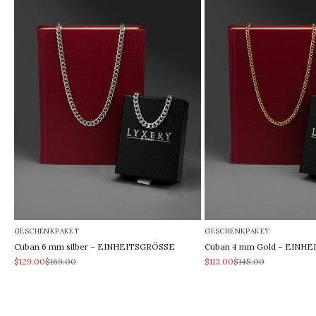
GESCHENKPAKET
GESCHENKPAKET
Cuban 6 mm silber – EINHEITSGRÖSSE
Cuban 4 mm Gold – EINH
REA-pris
Pris
REA-pris
Pris
$129.00
$169.00
$113.00
$145.00