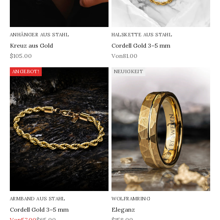
ANHÄNGER AUS STAHL
HALSKETTE AUS STAHL
Kreuz aus Gold
Cordell Gold 3–5 mm
REA-pris
REA-pris
$105.00
Von81.00
ANGEBOT!
NEUIGKEIT
ARMBAND AUS STAHL
WOLFRAMRING
Cordell Gold 3–5 mm
Eleganz
REA-pris
Pris
REA-pris
Von57.00
$65.00
$158.00