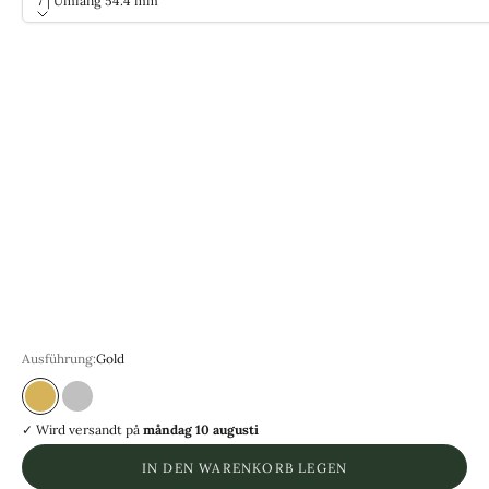
7 | Umfang 54.4 mm
Größe
7 | Umfang 54.4 mm
8 | Umfang 57.0 mm
9 | Umfang 59.5 mm
10 | Umfang 62.1 mm
11 | Umfang 64.6 mm
12 | Umfang 67.2 mm
13 | Umfang 69.7 mm
14 | Umfang 72.2 mm
15 | Umfang 74.7 mm
Ausführung:
Gold
Guld
Silver
✓ Wird versandt
på
måndag 10 augusti
IN DEN WARENKORB LEGEN