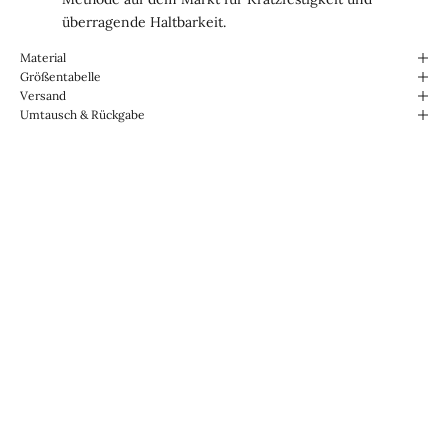
überragende Haltbarkeit.
Material
Größentabelle
Versand
Umtausch & Rückgabe
Für den Alltag konzipiert.
Wasserabweisend und
strapazierfähig.