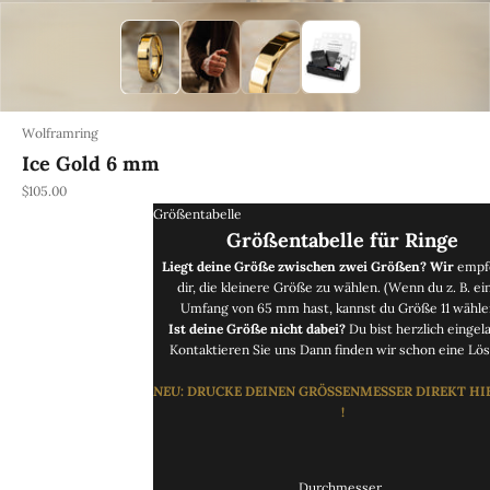
Wolframring
Ice Gold 6 mm
REA-pris
$105.00
Größentabelle
Größentabelle für Ringe
Liegt deine Größe zwischen zwei Größen? Wir
empf
dir, die kleinere Größe zu wählen. (Wenn du z. B. ei
Umfang von 65 mm hast, kannst du Größe 11 wähle
Ist deine Größe nicht dabei?
Du bist herzlich eingel
Kontaktieren Sie uns
Dann finden wir schon eine Lös
NEU
: DRUCKE
DEINEN GRÖSSENMESSER DIREKT
HI
!
Durchmesser