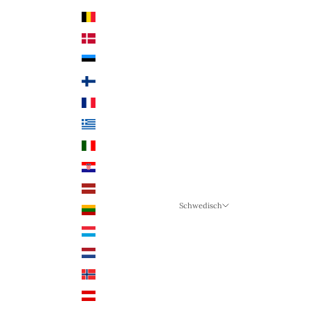
Land
Belgien (EUR €)
Dänemark (DKK)
Estland (EUR €)
Finnland (EUR €)
Frankreich (EUR €)
Griechenland (EUR €)
Italien (EUR €)
Kroatien (EUR €)
Lettland (EUR €)
Schwedisch
Litauen (EUR €)
Sprache
Luxemburg (EUR €)
Schwedisch
Niederlande (EUR €)
Deutsch
Norwegen (NOK)
Englisch
Österreich (EUR €)