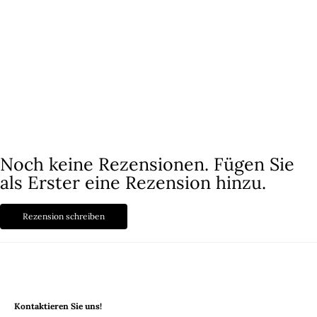
Nach vielen langen Nächten, in denen wir verschiedene Materialien
getestet, neue Ideen entwickelt und Skizzen angefertigt haben, konnten
wir endlich unsere Reise mit euch teilen!
Lyxery by Sweden ist nun sowohl in stationären Geschäften als auch
online erhältlich und hat bereits Tausende zufriedener Kunden!
Herzlich willkommen!
Noch keine Rezensionen. Fügen Sie
als Erster eine Rezension hinzu.
Rezension schreiben
Kontaktieren Sie uns!