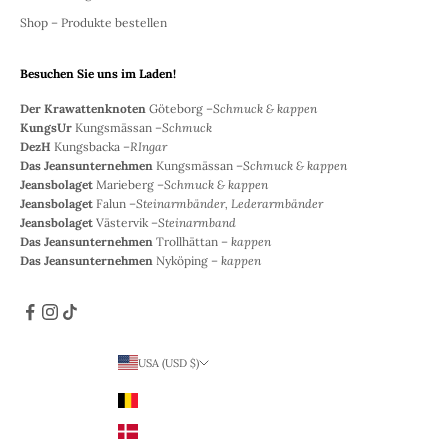
Shop – Produkte bestellen
Besuchen Sie uns im Laden!
Der Krawattenknoten
Göteborg –
Schmuck & kappen
KungsUr
Kungsmässan –
Schmuck
DezH
Kungsbacka –
RIngar
Das Jeansunternehmen
Kungsmässan –
Schmuck & kappen
Jeansbolaget
Marieberg –
Schmuck & kappen
Jeansbolaget
Falun –
Steinarmbänder, Lederarmbänder
Jeansbolaget
Västervik –
Steinarmband
Das Jeansunternehmen
Trollhättan –
kappen
Das Jeansunternehmen
Nyköping –
kappen
USA (USD $)
Land
Belgien (EUR €)
Dänemark (DKK)