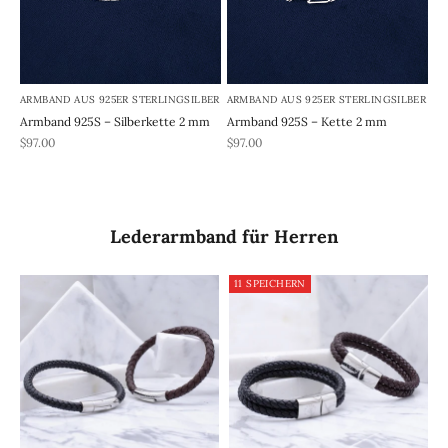
ARMBAND AUS 925ER STERLINGSILBER
ARMBAND AUS 925ER STERLINGSILBER
Armband 925S – Silberkette 2 mm
Armband 925S – Kette 2 mm
REA-pris
REA-pris
$97.00
$97.00
Lederarmband für Herren
11 SPEICHERN