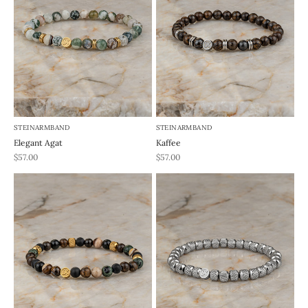
STEINARMBAND
STEINARMBAND
Elegant Agat
Kaffee
REA-pris
REA-pris
$57.00
$57.00