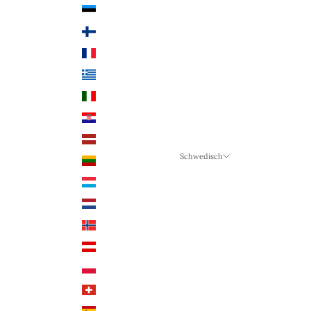
Estland (EUR €)
Finnland (EUR €)
Frankreich (EUR €)
Griechenland (EUR €)
Italien (EUR €)
Kroatien (EUR €)
Lettland (EUR €)
Schwedisch
Litauen (EUR €)
Sprache
Luxemburg (EUR €)
Schwedisch
Niederlande (EUR €)
Deutsch
Norwegen (NOK)
Englisch
Österreich (EUR €)
Polen (PLN)
Schweiz (CHF)