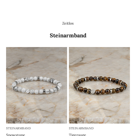
Zeitlos
Steinarmband
STEINARMBAND
STEINARMBAND
Snowstone
Tigerauge