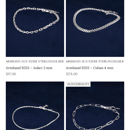
ARMBAND AUS 925ER STERLINGSILBER
ARMBAND AUS 925ER STERLINGSILBER
Armband 925S – Anker 2 mm
Armband 925S – Cuban 4 mm
REA-pris
REA-pris
$97.00
$178.00
AUSVERKAUFT