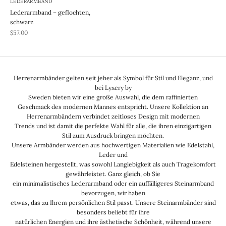
LEDERARMBAND
Lederarmband – geflochten,
schwarz
REA-pris
$57.00
Herrenarmbänder gelten seit jeher als Symbol für Stil und Eleganz, und
bei Lyxery by
Sweden bieten wir eine große Auswahl, die dem raffinierten
Geschmack des modernen Mannes entspricht. Unsere Kollektion an
Herrenarmbändern verbindet zeitloses Design mit modernen
Trends und ist damit die perfekte Wahl für alle, die ihren einzigartigen
Stil zum Ausdruck bringen möchten.
Unsere Armbänder werden aus hochwertigen Materialien wie Edelstahl,
Leder und
Edelsteinen hergestellt, was sowohl Langlebigkeit als auch Tragekomfort
gewährleistet. Ganz gleich, ob Sie
ein minimalistisches Lederarmband oder ein auffälligeres Steinarmband
bevorzugen, wir haben
etwas, das zu Ihrem persönlichen Stil passt. Unsere Steinarmbänder sind
besonders beliebt für ihre
natürlichen Energien und ihre ästhetische Schönheit, während unsere