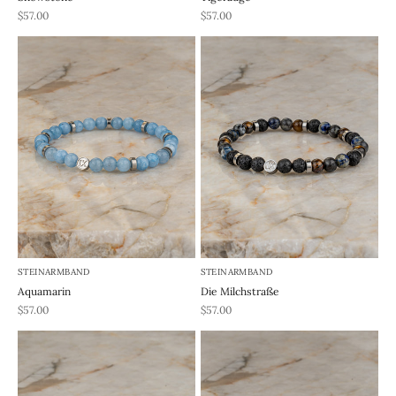
REA-pris
REA-pris
$57.00
$57.00
STEINARMBAND
STEINARMBAND
Aquamarin
Die Milchstraße
REA-pris
REA-pris
$57.00
$57.00