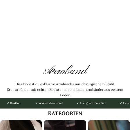
Armband
Hier findest du exklusive Armbänder aus chirurgischem Stahl,
Steinarbänder mit echten Edelsteinen und Lederarmbänder aus echtem
Leder.
✓ Rostfrei
✓ Wasserabweisend
✓ Allergikerfreundlich
✓ Gepr
KATEGORIEN