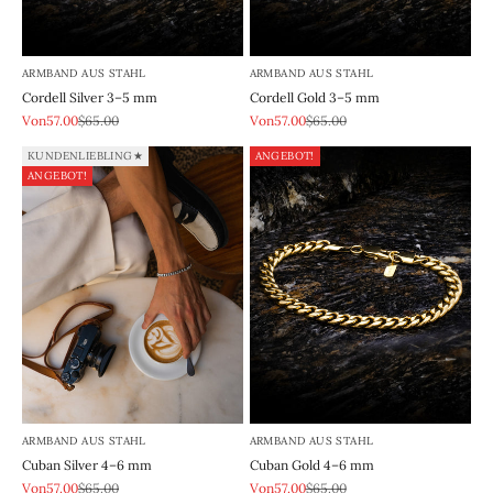
ARMBAND AUS STAHL
ARMBAND AUS STAHL
Cordell Silver 3–5 mm
Cordell Gold 3–5 mm
REA-pris
Pris
REA-pris
Pris
Von57.00
$65.00
Von57.00
$65.00
KUNDENLIEBLING★
ANGEBOT!
ANGEBOT!
ARMBAND AUS STAHL
ARMBAND AUS STAHL
Cuban Silver 4–6 mm
Cuban Gold 4–6 mm
REA-pris
Pris
REA-pris
Pris
Von57.00
$65.00
Von57.00
$65.00