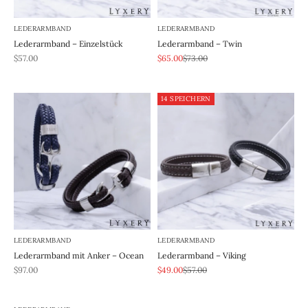
LEDERARMBAND
LEDERARMBAND
Lederarmband – Einzelstück
Lederarmband – Twin
REA-pris
REA-pris
Pris
$57.00
$65.00
$73.00
14 SPEICHERN
LEDERARMBAND
LEDERARMBAND
Lederarmband mit Anker – Ocean
Lederarmband – Viking
REA-pris
REA-pris
Pris
$97.00
$49.00
$57.00