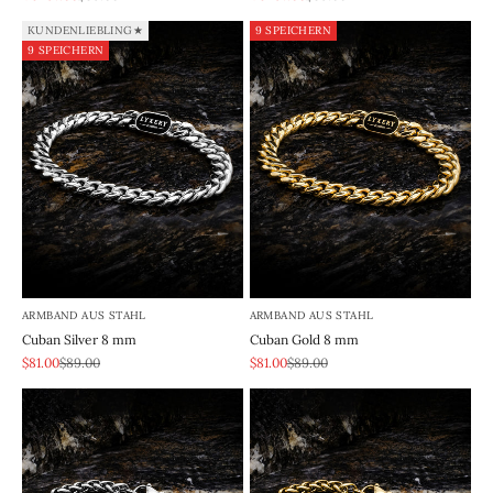
KUNDENLIEBLING★
9 SPEICHERN
9 SPEICHERN
ARMBAND AUS STAHL
ARMBAND AUS STAHL
Cuban Silver 8 mm
Cuban Gold 8 mm
REA-pris
Pris
REA-pris
Pris
$81.00
$89.00
$81.00
$89.00