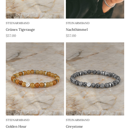
STEINARMBAND
STEINARMBAND
Grünes Tigerauge
Nachthimmel
REA-pris
REA-pris
$57.00
$57.00
STEINARMBAND
STEINARMBAND
Golden Hour
Greystone