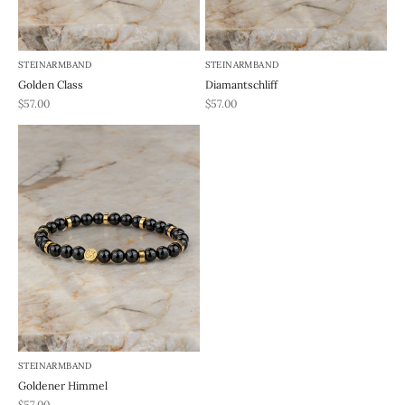
STEINARMBAND
STEINARMBAND
Golden Class
Diamantschliff
REA-pris
REA-pris
$57.00
$57.00
STEINARMBAND
Goldener Himmel
REA-pris
$57.00