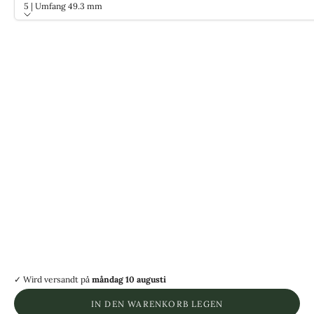
5 | Umfang 49.3 mm
Größe
5 | Umfang 49.3 mm
6 | Umfang 51.9 mm
7 | Umfang 54.4 mm
8 | Umfang 57.0 mm
9 | Umfang 59.5 mm
10 | Umfang 62.1 mm
11 | Umfang 64.6 mm
12 | Umfang 67.2 mm
13 | Umfang 69.7 mm
14 | Umfang 72.2 mm
15 | Umfang 74.7 mm
✓ Wird versandt
på
måndag 10 augusti
IN DEN WARENKORB LEGEN