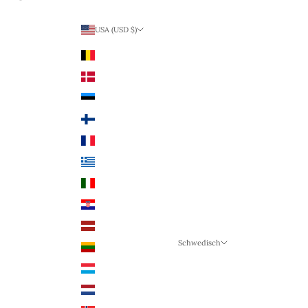
USA (USD $)
Land
Belgien (EUR €)
Dänemark (DKK)
Estland (EUR €)
Finnland (EUR €)
Frankreich (EUR €)
Griechenland (EUR €)
Italien (EUR €)
Kroatien (EUR €)
Lettland (EUR €)
Schwedisch
Litauen (EUR €)
Sprache
Luxemburg (EUR €)
Schwedisch
Niederlande (EUR €)
Deutsch