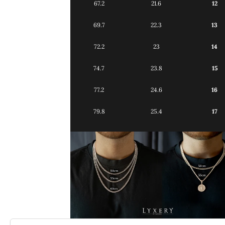
67.2
21.6
12
69.7
22.3
13
72.2
23
14
74.7
23.8
15
77.2
24.6
16
79.8
25.4
17