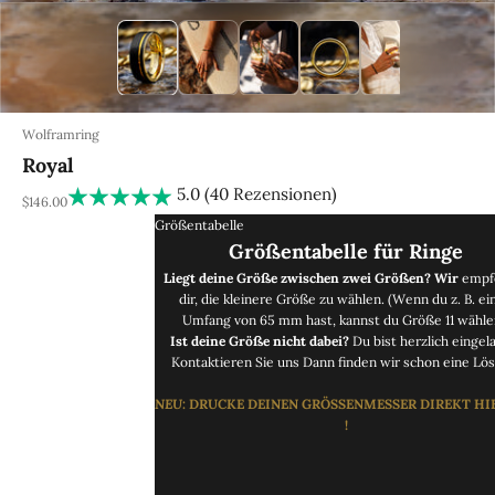
Wolframring
Royal
5.0 (40 Rezensionen)
REA-pris
$146.00
Größentabelle
Größentabelle für Ringe
Liegt deine Größe zwischen zwei Größen? Wir
empf
dir, die kleinere Größe zu wählen. (Wenn du z. B. ei
Umfang von 65 mm hast, kannst du Größe 11 wähle
Ist deine Größe nicht dabei?
Du bist herzlich eingel
Kontaktieren Sie uns
Dann finden wir schon eine Lös
NEU
: DRUCKE
DEINEN GRÖSSENMESSER DIREKT
HI
!