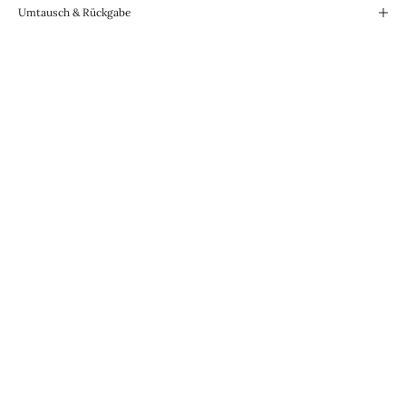
Umtausch & Rückgabe
Für den Alltag konzipiert.
Wasserabweisend und
strapazierfähig.