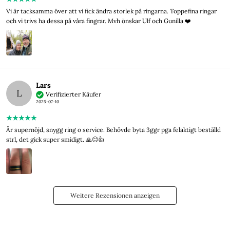
Vi är tacksamma över att vi fick ändra storlek på ringarna. Toppefina ringar
och vi trivs ha dessa på våra fingrar. Mvh önskar Ulf och Gunilla ❤️
Lars
L
Verifizierter Käufer
2025-07-10
Är supernöjd, snygg ring o service. Behövde byta 3ggr pga felaktigt beställd
strl, det gick super smidigt. 🙏😊👍
Weitere Rezensionen anzeigen