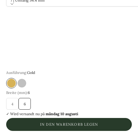
7 | Umfang 54.4 mm
Größe
7 | Umfang 54.4 mm
8 | Umfang 57.0 mm
9 | Umfang 59.5 mm
10 | Umfang 62.1 mm
11 | Umfang 64.6 mm
12 | Umfang 67.2 mm
Ausführung:
Gold
Guld
Silver
Breite (mm):
6
4
6
✓ Wird versandt
nu på
måndag 10 augusti
IN DEN WARENKORB LEGEN