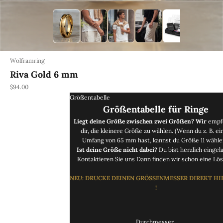
Wolframring
Riva Gold 6 mm
REA-pris
$94.00
Größentabelle
Größentabelle für Ringe
Liegt deine Größe zwischen zwei Größen? Wir
empf
dir, die kleinere Größe zu wählen. (Wenn du z. B. ei
Umfang von 65 mm hast, kannst du Größe 11 wähle
Ist deine Größe nicht dabei?
Du bist herzlich eingel
Kontaktieren Sie uns
Dann finden wir schon eine Lös
NEU
: DRUCKE
DEINEN GRÖSSENMESSER DIREKT
HI
!
Durchmesser