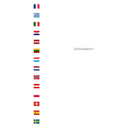
Frankreich (EUR €)
Griechenland (EUR €)
Italien (EUR €)
Kroatien (EUR €)
Lettland (EUR €)
Schwedisch
Litauen (EUR €)
Sprache
Luxemburg (EUR €)
Schwedisch
Niederlande (EUR €)
Deutsch
Norwegen (NOK)
Englisch
Österreich (EUR €)
Polen (PLN)
Schweiz (CHF)
Spanien (EUR €)
Schweden (SEK)