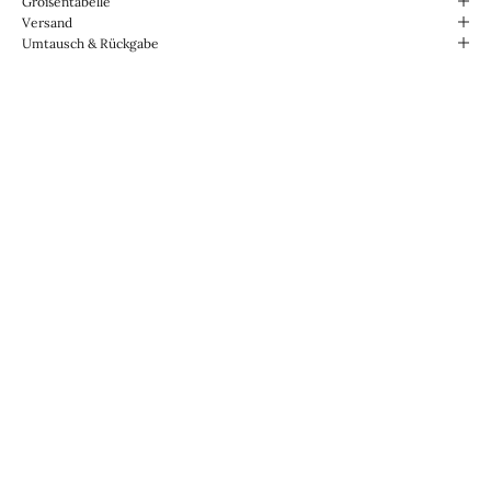
Größentabelle
Versand
Umtausch & Rückgabe
Für den Alltag konzipiert.
Wasserabweisend und
strapazierfähig.