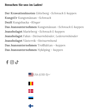
Besuchen Sie uns im Laden!
Der Krawattenknoten
Göteborg –
Schmuck & kappen
KungsUr
Kungsmässan –
Schmuck
DezH
Kungsbacka –
RIngar
Das Jeansunternehmen
Kungsmässan –
Schmuck & kappen
Jeansbolaget
Marieberg –
Schmuck & kappen
Jeansbolaget
Falun –
Steinarmbänder, Lederarmbänder
Jeansbolaget
Västervik –
Steinarmband
Das Jeansunternehmen
Trollhättan –
kappen
Das Jeansunternehmen
Nyköping –
kappen
USA (USD $)
Land
Belgien (EUR €)
Dänemark (DKK)
Estland (EUR €)
Finnland (EUR €)