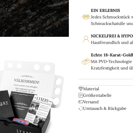
EIN ERLEBNIS
Jedes Schmuckstück w
Schmuckschatulle und 
NICKELFREI & HYP
Hautfreundlich und a
Echte 18-Karat-Gold
Mit PVD-Technologie 
Kratzfestigkeit und ü
Material
Größentabelle
Versand
Umtausch & Rückgabe