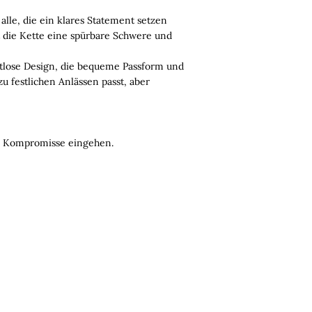
alle, die ein klares Statement setzen
t die Kette eine spürbare Schwere und
eitlose Design, die bequeme Passform und
zu festlichen Anlässen passt, aber
ine Kompromisse eingehen.
erial, auf das Sie sich verlassen können.
 Lyxery arbeiten wir nur mit Materialien, von