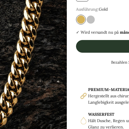
Ausführung:
Gold
guld
Silver
✓ Wird versandt
nu på
månd
Bezahlen 
PREMIUM-MATERIA
Hergestellt aus chiru
Langlebigkeit ausgele
WASSERFEST
Hält Dusche, Regen u
Glanz zu verlieren.