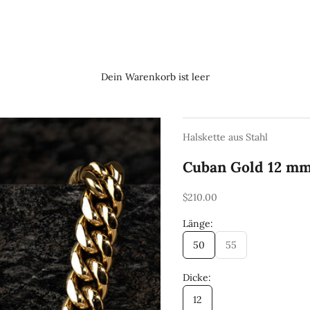
Dein Warenkorb ist leer
Halskette aus Stahl
Cuban Gold 12 m
REA-pris
$210.00
Länge:
50
55
Dicke:
12