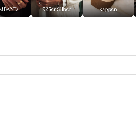
MBAND
925er Silber
kappen