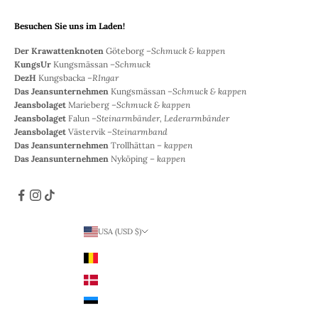
Besuchen Sie uns im Laden!
Der Krawattenknoten
Göteborg –
Schmuck & kappen
KungsUr
Kungsmässan –
Schmuck
DezH
Kungsbacka –
RIngar
Das Jeansunternehmen
Kungsmässan –
Schmuck & kappen
Jeansbolaget
Marieberg –
Schmuck & kappen
Jeansbolaget
Falun –
Steinarmbänder, Lederarmbänder
Jeansbolaget
Västervik –
Steinarmband
Das Jeansunternehmen
Trollhättan –
kappen
Das Jeansunternehmen
Nyköping –
kappen
USA (USD $)
Land
Belgien (EUR €)
Dänemark (DKK)
Estland (EUR €)