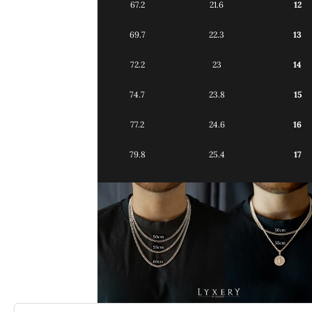
67.2
21.6
12
69.7
22.3
13
72.2
23
14
74.7
23.8
15
77.2
24.6
16
79.8
25.4
17