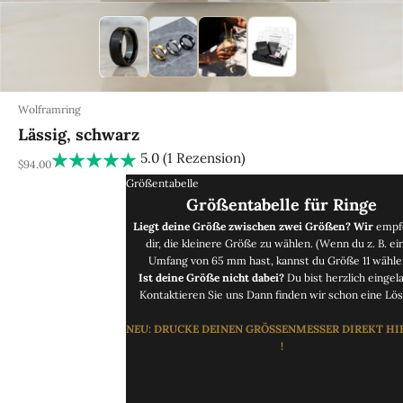
Wolframring
Lässig, schwarz
5.0 (1 Rezension)
REA-pris
$94.00
Größentabelle
Größentabelle für Ringe
Liegt deine Größe zwischen zwei Größen? Wir
empf
dir, die kleinere Größe zu wählen. (Wenn du z. B. ei
Umfang von 65 mm hast, kannst du Größe 11 wähle
Ist deine Größe nicht dabei?
Du bist herzlich eingel
Kontaktieren Sie uns
Dann finden wir schon eine Lös
NEU
: DRUCKE
DEINEN GRÖSSENMESSER DIREKT
HI
!