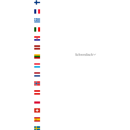
Finnland (EUR €)
Frankreich (EUR €)
Griechenland (EUR €)
Italien (EUR €)
Kroatien (EUR €)
Lettland (EUR €)
Schwedisch
Litauen (EUR €)
Sprache
Luxemburg (EUR €)
Schwedisch
Niederlande (EUR €)
Deutsch
Norwegen (NOK)
Englisch
Österreich (EUR €)
Polen (PLN)
Schweiz (CHF)
Spanien (EUR €)
Schweden (SEK)