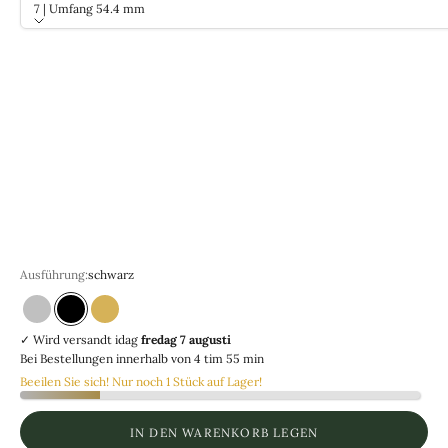
7 | Umfang 54.4 mm
Größe
7 | Umfang 54.4 mm
8 | Umfang 57.0 mm
9 | Umfang 59.5 mm
10 | Umfang 62.1 mm
11 | Umfang 64.6 mm
Ausv
12 | Umfang 67.2 mm
13 | Umfang 69.7 mm
Ausführung:
schwarz
Silver
svart
guld
✓ Wird versandt
idag
fredag 7 augusti
Bei Bestellungen innerhalb von
4 tim 55 min
Beeilen Sie sich! Nur noch 1 Stück auf Lager!
IN DEN WARENKORB LEGEN