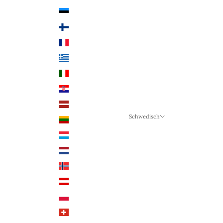
Estland (EUR €)
Finnland (EUR €)
Frankreich (EUR €)
Griechenland (EUR €)
Italien (EUR €)
Kroatien (EUR €)
Lettland (EUR €)
Schwedisch
Litauen (EUR €)
Sprache
Luxemburg (EUR €)
Schwedisch
Niederlande (EUR €)
Deutsch
Norwegen (NOK)
Englisch
Österreich (EUR €)
Polen (PLN)
Schweiz (CHF)