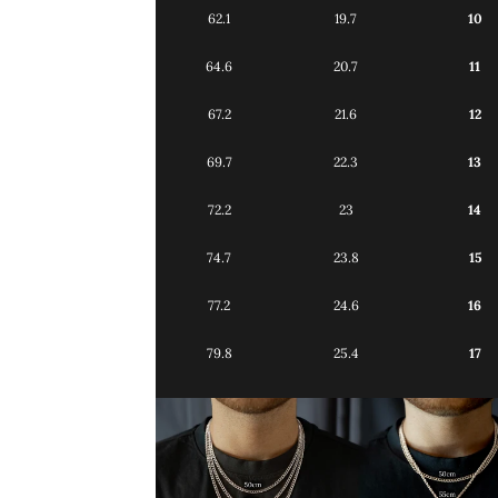
62.1
19.7
10
64.6
20.7
11
67.2
21.6
12
69.7
22.3
13
72.2
23
14
74.7
23.8
15
77.2
24.6
16
79.8
25.4
17