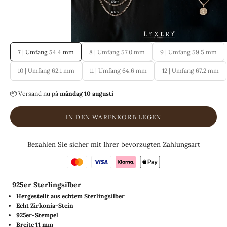
7 | Umfang 54.4 mm
8 | Umfang 57.0 mm
9 | Umfang 59.5 mm
10 | Umfang 62.1 mm
11 | Umfang 64.6 mm
12 | Umfang 67.2 mm
📦 Versand
nu på
måndag 10 augusti
IN DEN WARENKORB LEGEN
Bezahlen Sie sicher mit Ihrer bevorzugten Zahlungsart
925er Sterlingsilber
Hergestellt aus echtem Sterlingsilber
Echt
Zirkonia-Stein
925er-Stempel
Breite 11 mm