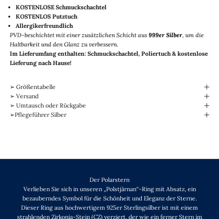
KOSTENLOSE Schmuckschachtel
KOSTENLOS
Putztuch
Allergikerfreundlich
PVD-beschichtet mit einer zusätzlichen Schicht aus
999er Silber
, um die
Haltbarkeit und den Glanz zu verbessern.
Im Lieferumfang enthalten: Schmuckschachtel, Poliertuch & kostenlose
Lieferung nach Hause!
➢ Größentabelle
➢ Versand
➢ Umtausch oder Rückgabe
➢Pflegeführer Silber
Der Polarstern
Verlieben Sie sich in unseren „Polstjärnan“-Ring mit Absatz, ein
bezauberndes Symbol für die Schönheit und Eleganz der Sterne.
Dieser Ring aus hochwertigem 925er Sterlingsilber ist mit einem
strahlenden Zirkonia-Stein (CZ) verziert, der wie ein ferner Stern im