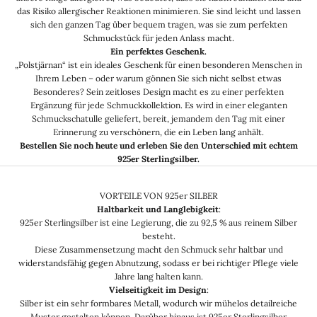
das Risiko allergischer Reaktionen minimieren. Sie sind leicht und lassen
sich den ganzen Tag über bequem tragen, was sie zum perfekten
Schmuckstück für jeden Anlass macht.
Ein perfektes Geschenk.
„Polstjärnan“ ist ein ideales Geschenk für einen besonderen Menschen in
Ihrem Leben – oder warum gönnen Sie sich nicht selbst etwas
Besonderes? Sein zeitloses Design macht es zu einer perfekten
Ergänzung für jede Schmuckkollektion. Es wird in einer eleganten
Schmuckschatulle geliefert, bereit, jemandem den Tag mit einer
Erinnerung zu verschönern, die ein Leben lang anhält.
Bestellen Sie noch heute und erleben Sie den Unterschied mit echtem
925er Sterlingsilber.
VORTEILE VON 925er SILBER
Haltbarkeit und Langlebigkeit
:
925er Sterlingsilber ist eine Legierung, die zu 92,5 % aus reinem Silber
besteht.
Diese Zusammensetzung macht den Schmuck sehr haltbar und
widerstandsfähig gegen Abnutzung, sodass er bei richtiger Pflege viele
Jahre lang halten kann.
Vielseitigkeit im Design
:
Silber ist ein sehr formbares Metall, wodurch wir mühelos detailreiche
Muster gestalten können. Darüber hinaus ist 925er Sterlingsilber