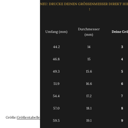
NEU
: DRUCKE
DEINEN GRÖSSENMESSER DIREKT
HI
!
Durchmesser
Umfang (mm)
Deine Gr
(mm)
44.2
14
3
46.8
15
4
49.3
15.6
5
51.9
16.6
6
54.4
17.2
7
57.0
18.1
8
Größe:
Größentabelle
59.5
19.1
9