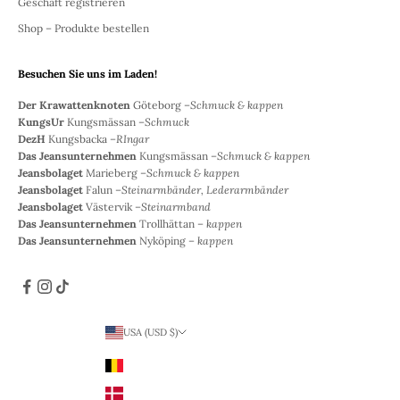
Geschäft registrieren
Shop – Produkte bestellen
Besuchen Sie uns im Laden!
Der Krawattenknoten
Göteborg –
Schmuck & kappen
KungsUr
Kungsmässan –
Schmuck
DezH
Kungsbacka –
RIngar
Das Jeansunternehmen
Kungsmässan –
Schmuck & kappen
Jeansbolaget
Marieberg –
Schmuck & kappen
Jeansbolaget
Falun –
Steinarmbänder, Lederarmbänder
Jeansbolaget
Västervik –
Steinarmband
Das Jeansunternehmen
Trollhättan –
kappen
Das Jeansunternehmen
Nyköping –
kappen
USA (USD $)
Land
Belgien (EUR €)
Dänemark (DKK)