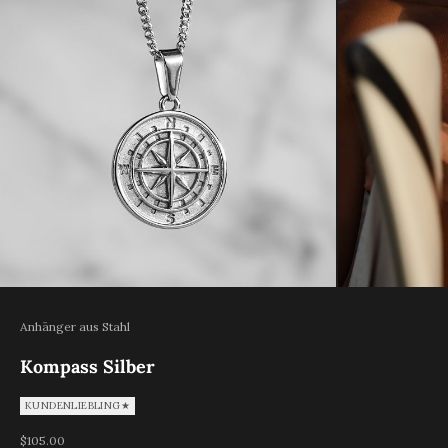
Anhänger aus Stahl
Kompass Silber
KUNDENLIEBLING★
REA-pris
$105.00