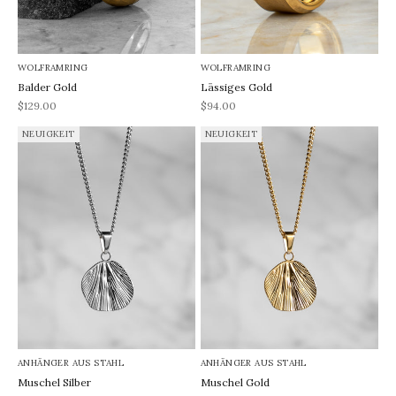
WOLFRAMRING
WOLFRAMRING
Balder Gold
Lässiges Gold
REA-pris
REA-pris
$129.00
$94.00
NEUIGKEIT
NEUIGKEIT
ANHÄNGER AUS STAHL
ANHÄNGER AUS STAHL
Muschel Silber
Muschel Gold