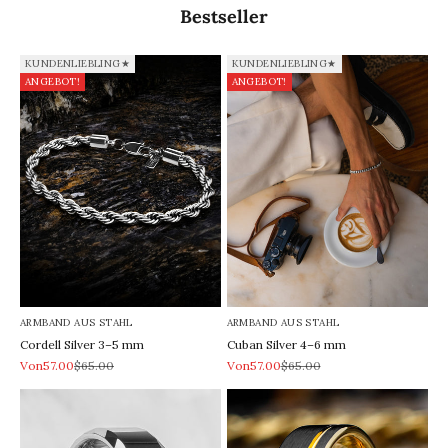
Bestseller
KUNDENLIEBLING★
KUNDENLIEBLING★
ANGEBOT!
ANGEBOT!
ARMBAND AUS STAHL
ARMBAND AUS STAHL
Cordell Silver 3–5 mm
Cuban Silver 4–6 mm
REA-pris
Pris
REA-pris
Pris
Von57.00
$65.00
Von57.00
$65.00