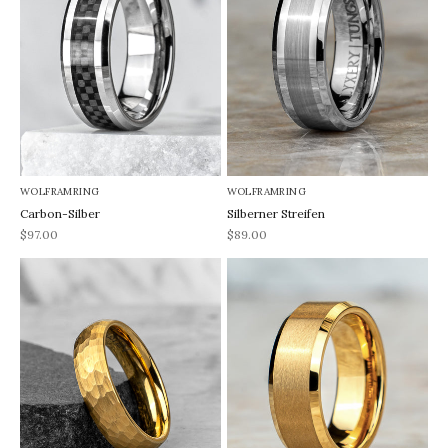
WOLFRAMRING
WOLFRAMRING
Carbon-Silber
Silberner Streifen
REA-pris
REA-pris
$97.00
$89.00