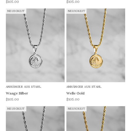
REA-pris
REA-pris
$105.00
$105.00
NEUIGKEIT
NEUIGKEIT
ANHÄNGER AUS STAHL
ANHÄNGER AUS STAHL
Waage Silber
Welle Gold
REA-pris
REA-pris
$105.00
$105.00
NEUIGKEIT
NEUIGKEIT