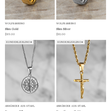
WOLFRAMRING
WOLFRAMRING
Slim Gold
Slim Silver
REA-pris
REA-pris
$89.00
$81.00
KUNDENLIEBLING★
KUNDENLIEBLING★
ANHÄNGER AUS STAHL
ANHÄNGER AUS STAHL