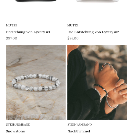
MÜTZE
MÜTZE
Entstehung von Lyxery #1
Die Entstehung von Lyxery #2
REA-pris
REA-pris
$97.00
$97.00
STEINARMBAND
STEINARMBAND
Snowstone
Nachthimmel