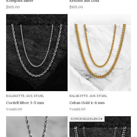
Kompass Silber
Kruzifix aus Gold
REA-pris
REA-pris
$105.00
$105.00
HALSKETTE AUS STAHL
HALSKETTE AUS STAHL
Cordell Silver 3–5 mm
Cuban Gold 4–6 mm
REA-pris
REA-pris
Von81.00
Von81.00
KUNDENLIEBLING★