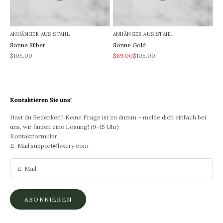
ANHÄNGER AUS STAHL
ANHÄNGER AUS STAHL
Sonne Silber
Sonne Gold
REA-pris
REA-pris
Pris
$105.00
$89.00
$105.00
Kontaktieren Sie uns!
Hast du Bedenken? Keine Frage ist zu dumm – melde dich einfach bei
uns, wir finden eine Lösung! (9–15 Uhr)
Kontaktformular
E-Mail:
support@lyxery.com
ABONNIEREN