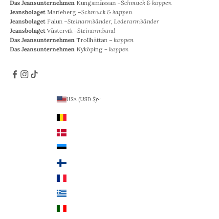
Das Jeansunternehmen
Kungsmässan –
Schmuck & kappen
Jeansbolaget
Marieberg –
Schmuck & kappen
Jeansbolaget
Falun –
Steinarmbänder, Lederarmbänder
Jeansbolaget
Västervik –
Steinarmband
Das Jeansunternehmen
Trollhättan –
kappen
Das Jeansunternehmen
Nyköping –
kappen
USA (USD $)
Land
Belgien (EUR €)
Dänemark (DKK)
Estland (EUR €)
Finnland (EUR €)
Frankreich (EUR €)
Griechenland (EUR €)
Italien (EUR €)