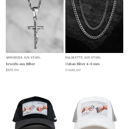
ANHÄNGER AUS STAHL
HALSKETTE AUS STAHL
Kruzifix aus Silber
Cuban Silver 4–6 mm
REA-pris
REA-pris
$105.00
Von81.00