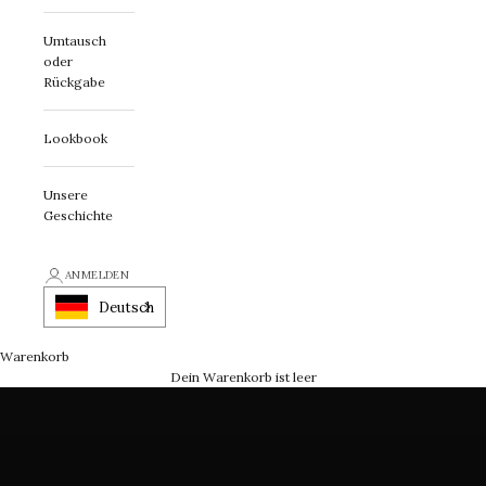
Umtausch
oder
Rückgabe
Lookbook
Unsere
Geschichte
Erklärung zur First Class
ANMELDEN
Ein Schmuckstück mit Charakter
Deutsch
Warenkorb
LASSEN SIE SICH INSPIRIEREN
Dein Warenkorb ist leer