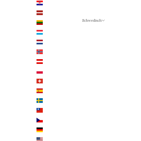
Kroatien (EUR €)
Lettland (EUR €)
Schwedisch
Litauen (EUR €)
Sprache
Luxemburg (EUR €)
Schwedisch
Niederlande (EUR €)
Deutsch
Norwegen (NOK)
Englisch
Österreich (EUR €)
Polen (PLN)
Schweiz (CHF)
Spanien (EUR €)
Schweden (SEK)
Taiwan (TWD $)
Tschechien (CZK Kč)
Deutschland (EUR €)
USA (USD $)