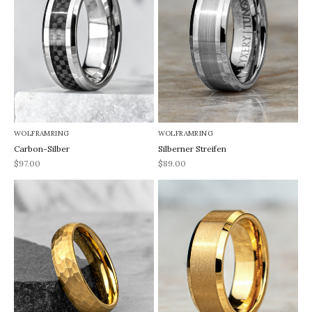
WOLFRAMRING
WOLFRAMRING
Carbon-Silber
Silberner Streifen
REA-pris
REA-pris
$97.00
$89.00