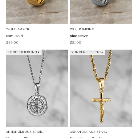
WOLFRAMRING
WOLFRAMRING
Slim Gold
Slim Silver
REA-pris
REA-pris
$89.00
$81.00
KUNDENLIEBLING★
KUNDENLIEBLING★
ANHÄNGER AUS STAHL
ANHÄNGER AUS STAHL