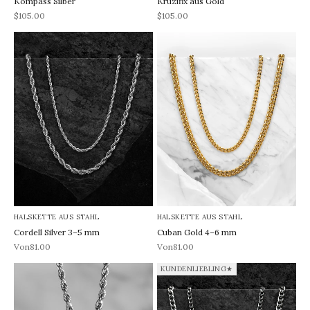
Kompass Silber
Kruzifix aus Gold
REA-pris
REA-pris
$105.00
$105.00
HALSKETTE AUS STAHL
HALSKETTE AUS STAHL
Cordell Silver 3–5 mm
Cuban Gold 4–6 mm
REA-pris
REA-pris
Von81.00
Von81.00
KUNDENLIEBLING★