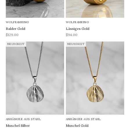
WOLFRAMRING
WOLFRAMRING
Balder Gold
Lässiges Gold
REA-pris
REA-pris
$129.00
$94.00
NEUIGKEIT
NEUIGKEIT
ANHÄNGER AUS STAHL
ANHÄNGER AUS STAHL
Muschel Silber
Muschel Gold