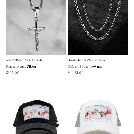
ANHÄNGER AUS STAHL
HALSKETTE AUS STAHL
Kruzifix aus Silber
Cuban Silver 4–6 mm
REA-pris
REA-pris
$105.00
Von81.00