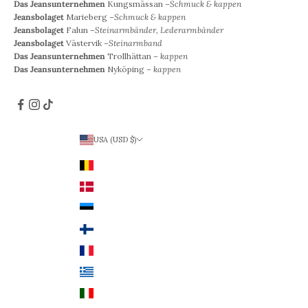
Das Jeansunternehmen
Kungsmässan –
Schmuck & kappen
Jeansbolaget
Marieberg –
Schmuck & kappen
Jeansbolaget
Falun –
Steinarmbänder, Lederarmbänder
Jeansbolaget
Västervik –
Steinarmband
Das Jeansunternehmen
Trollhättan –
kappen
Das Jeansunternehmen
Nyköping –
kappen
USA (USD $)
Land
Belgien (EUR €)
Dänemark (DKK)
Estland (EUR €)
Finnland (EUR €)
Frankreich (EUR €)
Griechenland (EUR €)
Italien (EUR €)