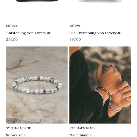
MÜTZE
MÜTZE
Entstehung von Lyxery #1
Die Entstehung von Lyxery #2
REA-pris
REA-pris
$97.00
$97.00
STEINARMBAND
STEINARMBAND
Snowstone
Nachthimmel