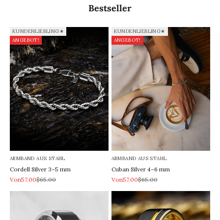
Bestseller
KUNDENLIEBLING★
KUNDENLIEBLING★
ANGEBOT!
ANGEBOT!
ARMBAND AUS STAHL
ARMBAND AUS STAHL
Cordell Silver 3–5 mm
Cuban Silver 4–6 mm
REA-pris
Pris
REA-pris
Pris
Von57.00
$65.00
Von57.00
$65.00