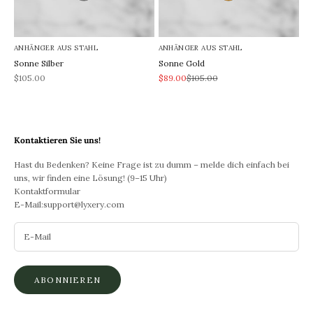
ANHÄNGER AUS STAHL
ANHÄNGER AUS STAHL
Sonne Silber
Sonne Gold
REA-pris
REA-pris
Pris
$105.00
$89.00
$105.00
Kontaktieren Sie uns!
Hast du Bedenken? Keine Frage ist zu dumm – melde dich einfach bei
uns, wir finden eine Lösung! (9–15 Uhr)
Kontaktformular
E-Mail:
support@lyxery.com
ABONNIEREN