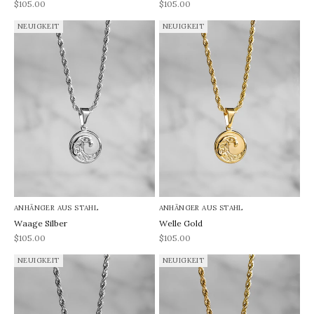
REA-pris
REA-pris
$105.00
$105.00
NEUIGKEIT
NEUIGKEIT
ANHÄNGER AUS STAHL
ANHÄNGER AUS STAHL
Waage Silber
Welle Gold
REA-pris
REA-pris
$105.00
$105.00
NEUIGKEIT
NEUIGKEIT