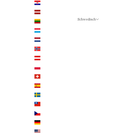
Kroatien (EUR €)
Lettland (EUR €)
Schwedisch
Litauen (EUR €)
Sprache
Luxemburg (EUR €)
Schwedisch
Niederlande (EUR €)
Deutsch
Norwegen (NOK)
Englisch
Österreich (EUR €)
Polen (PLN)
Schweiz (CHF)
Spanien (EUR €)
Schweden (SEK)
Taiwan (TWD $)
Tschechien (CZK Kč)
Deutschland (EUR €)
USA (USD $)