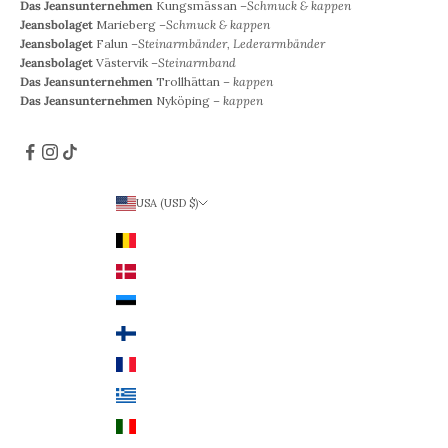
Das Jeansunternehmen
Kungsmässan –
Schmuck & kappen
Jeansbolaget
Marieberg –
Schmuck & kappen
Jeansbolaget
Falun –
Steinarmbänder, Lederarmbänder
Jeansbolaget
Västervik –
Steinarmband
Das Jeansunternehmen
Trollhättan –
kappen
Das Jeansunternehmen
Nyköping –
kappen
USA (USD $)
Land
Belgien (EUR €)
Dänemark (DKK)
Estland (EUR €)
Finnland (EUR €)
Frankreich (EUR €)
Griechenland (EUR €)
Italien (EUR €)