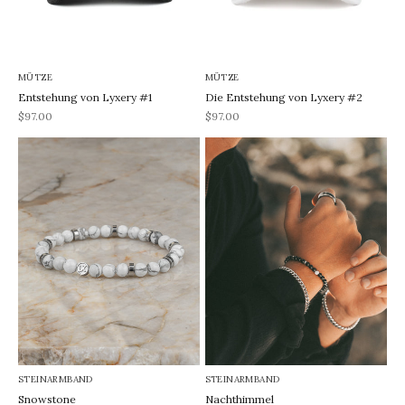
MÜTZE
MÜTZE
Entstehung von Lyxery #1
Die Entstehung von Lyxery #2
REA-pris
REA-pris
$97.00
$97.00
STEINARMBAND
STEINARMBAND
Snowstone
Nachthimmel