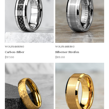
WOLFRAMRING
WOLFRAMRING
Carbon-Silber
Silberner Streifen
REA-pris
REA-pris
$97.00
$89.00