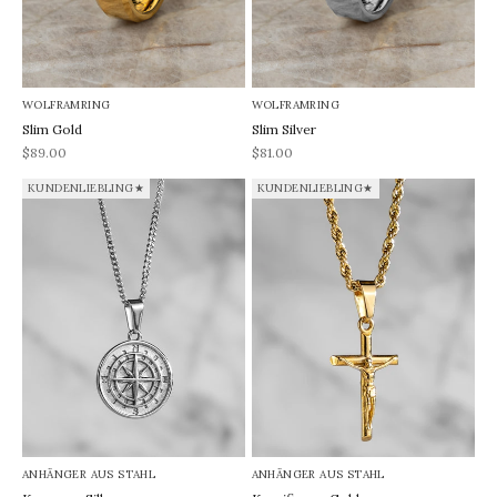
WOLFRAMRING
WOLFRAMRING
Slim Gold
Slim Silver
REA-pris
REA-pris
$89.00
$81.00
KUNDENLIEBLING★
KUNDENLIEBLING★
ANHÄNGER AUS STAHL
ANHÄNGER AUS STAHL