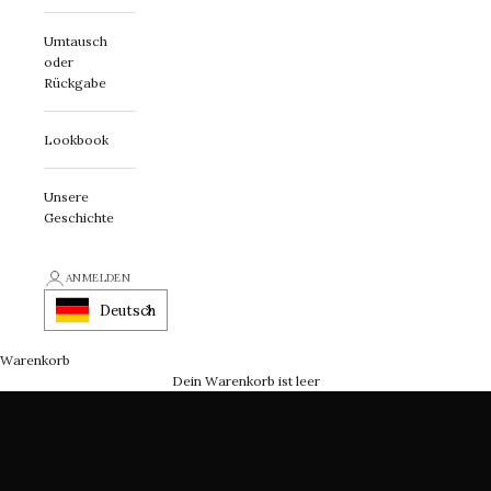
Umtausch
oder
Rückgabe
Lookbook
Unsere
Geschichte
Erklärung zur First Class
ANMELDEN
Ein Schmuckstück mit Charakter
Deutsch
Warenkorb
LASSEN SIE SICH INSPIRIEREN
Dein Warenkorb ist leer