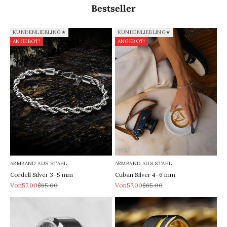
Bestseller
KUNDENLIEBLING★
KUNDENLIEBLING★
ANGEBOT!
ANGEBOT!
ARMBAND AUS STAHL
ARMBAND AUS STAHL
Cordell Silver 3–5 mm
Cuban Silver 4–6 mm
REA-pris
Pris
REA-pris
Pris
Von57.00
$65.00
Von57.00
$65.00