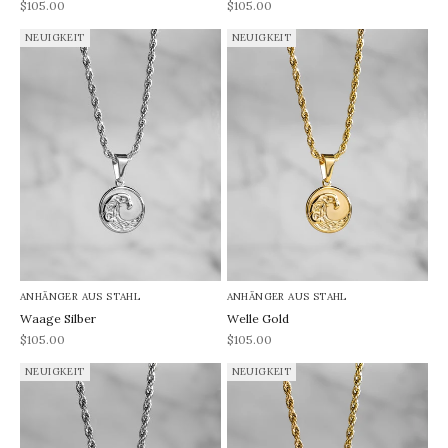
REA-pris
REA-pris
$105.00
$105.00
NEUIGKEIT
NEUIGKEIT
ANHÄNGER AUS STAHL
ANHÄNGER AUS STAHL
Waage Silber
Welle Gold
REA-pris
REA-pris
$105.00
$105.00
NEUIGKEIT
NEUIGKEIT