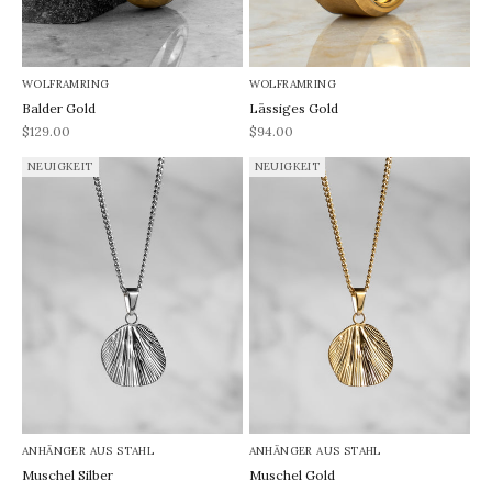
WOLFRAMRING
WOLFRAMRING
Balder Gold
Lässiges Gold
REA-pris
REA-pris
$129.00
$94.00
NEUIGKEIT
NEUIGKEIT
ANHÄNGER AUS STAHL
ANHÄNGER AUS STAHL
Muschel Silber
Muschel Gold