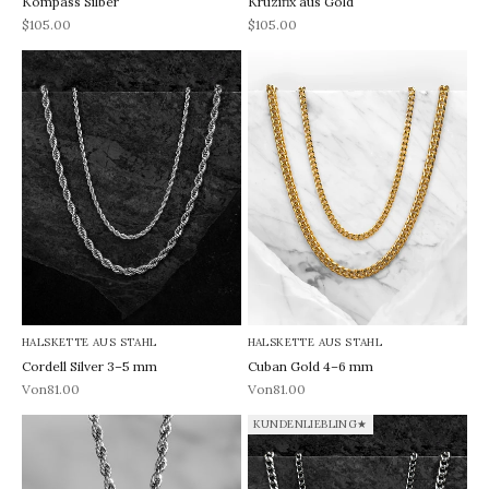
Kompass Silber
Kruzifix aus Gold
REA-pris
REA-pris
$105.00
$105.00
HALSKETTE AUS STAHL
HALSKETTE AUS STAHL
Cordell Silver 3–5 mm
Cuban Gold 4–6 mm
REA-pris
REA-pris
Von81.00
Von81.00
KUNDENLIEBLING★