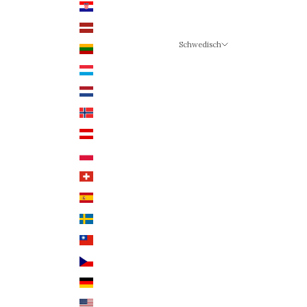
Kroatien (EUR €)
Lettland (EUR €)
Schwedisch
Litauen (EUR €)
Sprache
Luxemburg (EUR €)
Schwedisch
Niederlande (EUR €)
Deutsch
Norwegen (NOK)
Englisch
Österreich (EUR €)
Polen (PLN)
Schweiz (CHF)
Spanien (EUR €)
Schweden (SEK)
Taiwan (TWD $)
Tschechien (CZK Kč)
Deutschland (EUR €)
USA (USD $)