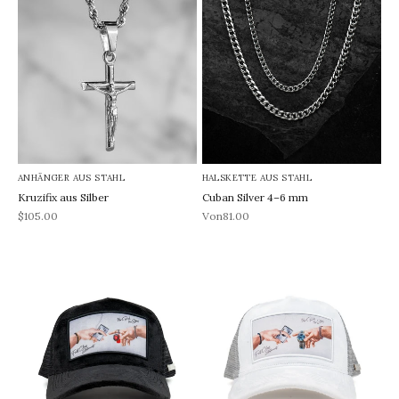
ANHÄNGER AUS STAHL
HALSKETTE AUS STAHL
Kruzifix aus Silber
Cuban Silver 4–6 mm
REA-pris
REA-pris
$105.00
Von81.00