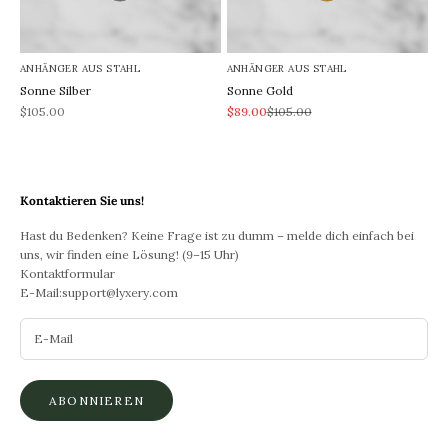
ANHÄNGER AUS STAHL
ANHÄNGER AUS STAHL
Sonne Silber
Sonne Gold
REA-pris
REA-pris
Pris
$105.00
$89.00
$105.00
Kontaktieren Sie uns!
Hast du Bedenken? Keine Frage ist zu dumm – melde dich einfach bei
uns, wir finden eine Lösung! (9–15 Uhr)
Kontaktformular
E-Mail:
support@lyxery.com
ABONNIEREN