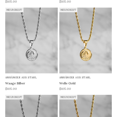
REA-pris
REA-pris
$105.00
$105.00
NEUIGKEIT
NEUIGKEIT
ANHÄNGER AUS STAHL
ANHÄNGER AUS STAHL
Waage Silber
Welle Gold
REA-pris
REA-pris
$105.00
$105.00
NEUIGKEIT
NEUIGKEIT