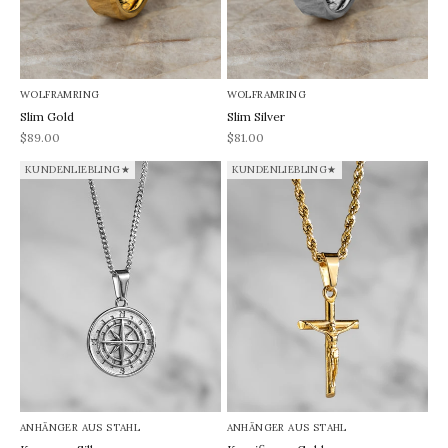
WOLFRAMRING
WOLFRAMRING
Slim Gold
Slim Silver
REA-pris
REA-pris
$89.00
$81.00
KUNDENLIEBLING★
KUNDENLIEBLING★
ANHÄNGER AUS STAHL
ANHÄNGER AUS STAHL