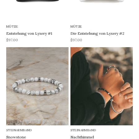
MÜTZE
MÜTZE
Entstehung von Lyxery #1
Die Entstehung von Lyxery #2
REA-pris
REA-pris
$97.00
$97.00
STEINARMBAND
STEINARMBAND
Snowstone
Nachthimmel