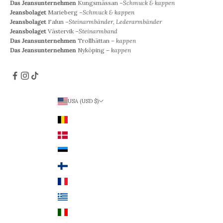
Das Jeansunternehmen
Kungsmässan –
Schmuck & kappen
Jeansbolaget
Marieberg –
Schmuck & kappen
Jeansbolaget
Falun –
Steinarmbänder, Lederarmbänder
Jeansbolaget
Västervik –
Steinarmband
Das Jeansunternehmen
Trollhättan –
kappen
Das Jeansunternehmen
Nyköping –
kappen
USA (USD $)
Land
Belgien (EUR €)
Dänemark (DKK)
Estland (EUR €)
Finnland (EUR €)
Frankreich (EUR €)
Griechenland (EUR €)
Italien (EUR €)