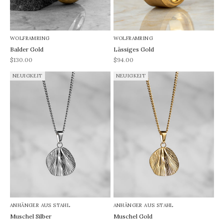
WOLFRAMRING
WOLFRAMRING
Balder Gold
Lässiges Gold
REA-pris
REA-pris
$130.00
$94.00
NEUIGKEIT
NEUIGKEIT
ANHÄNGER AUS STAHL
ANHÄNGER AUS STAHL
Muschel Silber
Muschel Gold