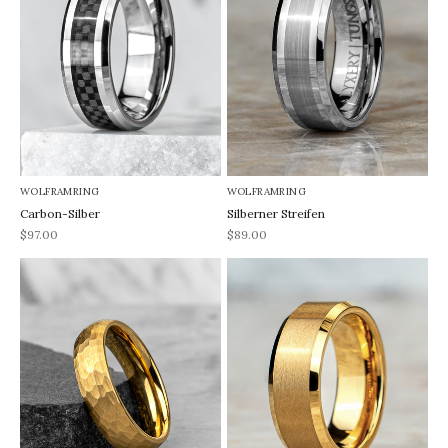
WOLFRAMRING
WOLFRAMRING
Carbon-Silber
Silberner Streifen
REA-pris
REA-pris
$97.00
$89.00