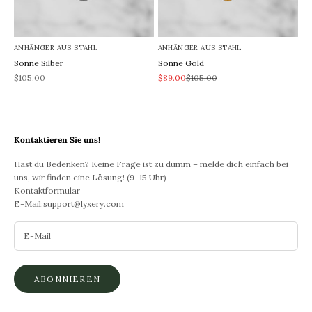
ANHÄNGER AUS STAHL
ANHÄNGER AUS STAHL
Sonne Silber
Sonne Gold
REA-pris
REA-pris
Pris
$105.00
$89.00
$105.00
Kontaktieren Sie uns!
Hast du Bedenken? Keine Frage ist zu dumm – melde dich einfach bei
uns, wir finden eine Lösung! (9–15 Uhr)
Kontaktformular
E-Mail:
support@lyxery.com
ABONNIEREN