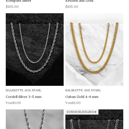
Kompass Silber
Kruzifix aus Gold
REA-pris
REA-pris
$105.00
$105.00
HALSKETTE AUS STAHL
HALSKETTE AUS STAHL
Cordell Silver 3–5 mm
Cuban Gold 4–6 mm
REA-pris
REA-pris
Von81.00
Von81.00
KUNDENLIEBLING★