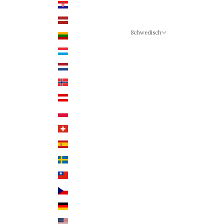
Kroatien (EUR €)
Lettland (EUR €)
Schwedisch
Litauen (EUR €)
Sprache
Luxemburg (EUR €)
Schwedisch
Niederlande (EUR €)
Deutsch
Norwegen (NOK)
Englisch
Österreich (EUR €)
Polen (PLN)
Schweiz (CHF)
Spanien (EUR €)
Schweden (SEK)
Taiwan (TWD $)
Tschechien (CZK Kč)
Deutschland (EUR €)
USA (USD $)