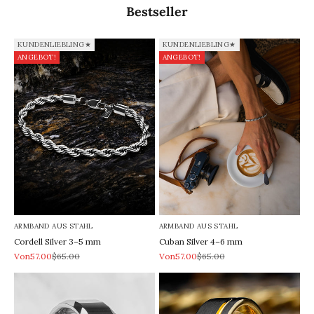
Bestseller
KUNDENLIEBLING★
KUNDENLIEBLING★
ANGEBOT!
ANGEBOT!
ARMBAND AUS STAHL
ARMBAND AUS STAHL
Cordell Silver 3–5 mm
Cuban Silver 4–6 mm
REA-pris
Pris
REA-pris
Pris
Von57.00
$65.00
Von57.00
$65.00