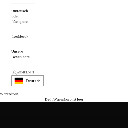
Umtausch
oder
Rückgabe
Lookbook
Unsere
Geschichte
Erklärung zur First Class
ANMELDEN
Ein Schmuckstück mit Charakter
Deutsch
Warenkorb
LASSEN SIE SICH INSPIRIEREN
Dein Warenkorb ist leer