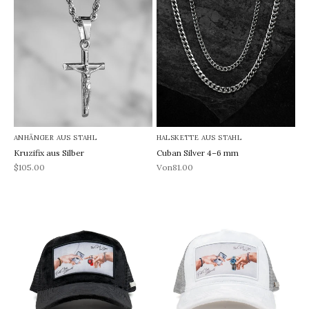
ANHÄNGER AUS STAHL
HALSKETTE AUS STAHL
Kruzifix aus Silber
Cuban Silver 4–6 mm
REA-pris
REA-pris
$105.00
Von81.00