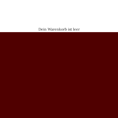
Dein Warenkorb ist leer
Einfache Ringe
Wenn du einen Ring tragen möchtest – ohne dass er zu sehr auffällt.