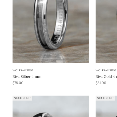
WOLFRAMRING
WOLFRAMRING
Riva Silber 4 mm
Riva Gold 4
REA-pris
REA-pris
$78.00
$81.00
NEUIGKEIT
NEUIGKEIT