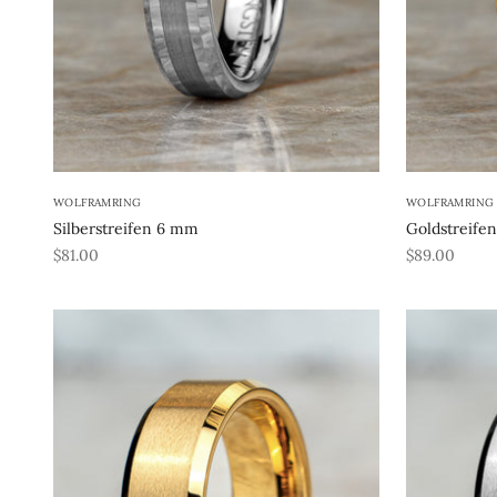
WOLFRAMRING
WOLFRAMRING
Silberstreifen 6 mm
Goldstreife
REA-pris
REA-pris
$81.00
$89.00