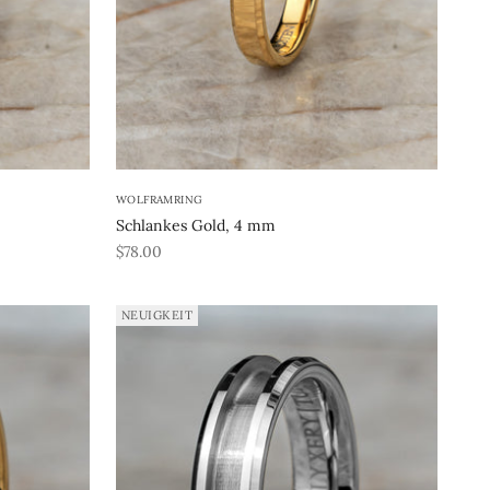
WOLFRAMRING
Schlankes Gold, 4 mm
REA-pris
$78.00
NEUIGKEIT