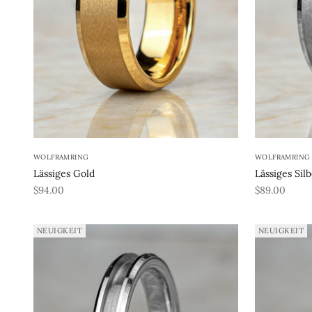
WOLFRAMRING
WOLFRAMRING
Lässiges Gold
Lässiges Sil
REA-pris
REA-pris
$94.00
$89.00
NEUIGKEIT
NEUIGKEIT