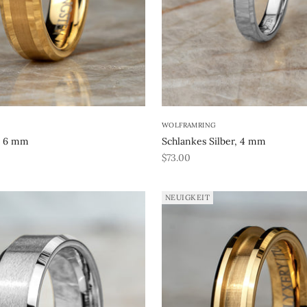
WOLFRAMRING
n 6 mm
Schlankes Silber, 4 mm
REA-pris
$73.00
NEUIGKEIT