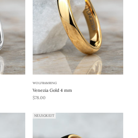
WOLFRAMRING
Venezia Gold 4 mm
REA-pris
$78.00
NEUIGKEIT