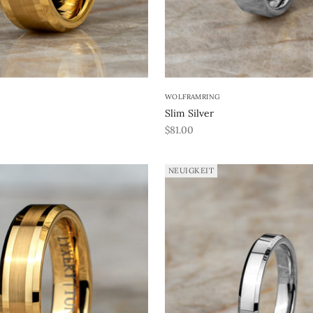
WOLFRAMRING
Slim Silver
REA-pris
$81.00
NEUIGKEIT