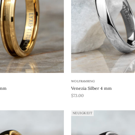
WOLFRAMRING
 mm
Venezia Silber 4 mm
REA-pris
$73.00
NEUIGKEIT