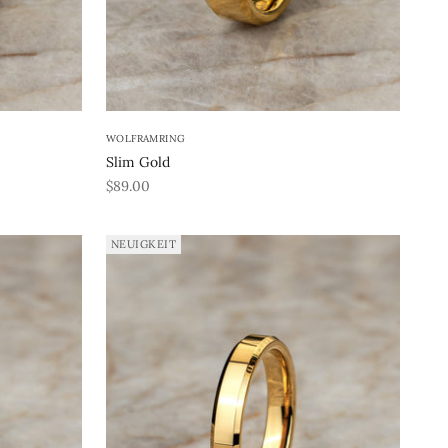
WOLFRAMRING
Slim Gold
REA-pris
$89.00
NEUIGKEIT