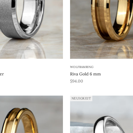
WOLFRAMRING
ber
Riva Gold 6 mm
REA-pris
$94.00
NEUIGKEIT