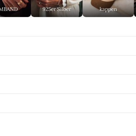
MBAND
925er Silber
kappen