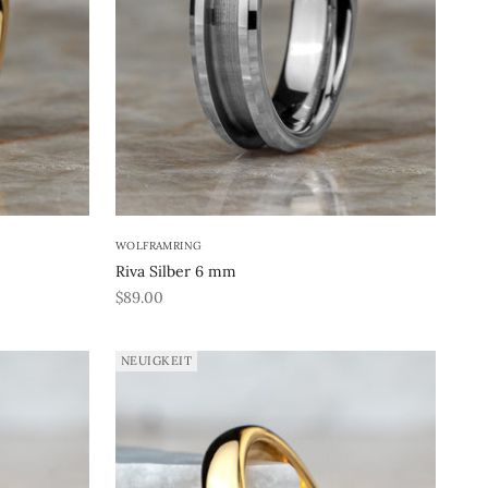
WOLFRAMRING
Riva Silber 6 mm
REA-pris
$89.00
NEUIGKEIT