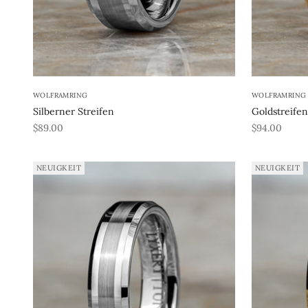
WOLFRAMRING
WOLFRAMRING
Silberner Streifen
Goldstreifen
REA-pris
REA-pris
$89.00
$94.00
NEUIGKEIT
NEUIGKEIT