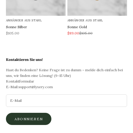
ANHÄNGER AUS STAHL
ANHÄNGER AUS STAHL
Sonne Silber
Sonne Gold
REA-pris
REA-pris
Pris
$105.00
$89.00
$105.00
Kontaktieren Sie uns!
Hast du Bedenken? Keine Frage ist zu dumm – melde dich einfach bei
uns, wir finden eine Lösung! (9–15 Uhr)
Kontaktformular
E-Mail:
support@lyxery.com
ABONNIEREN