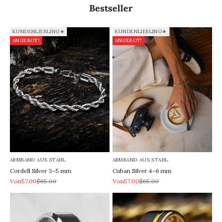
Bestseller
KUNDENLIEBLING★
KUNDENLIEBLING★
ANGEBOT!
ANGEBOT!
ARMBAND AUS STAHL
ARMBAND AUS STAHL
Cordell Silver 3–5 mm
Cuban Silver 4–6 mm
REA-pris
Pris
REA-pris
Pris
Von57.00
$65.00
Von57.00
$65.00