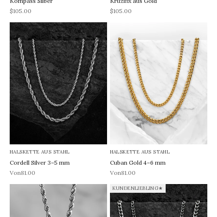
Kompass Silber
Kruzifix aus Gold
REA-pris
REA-pris
$105.00
$105.00
HALSKETTE AUS STAHL
HALSKETTE AUS STAHL
Cordell Silver 3–5 mm
Cuban Gold 4–6 mm
REA-pris
REA-pris
Von81.00
Von81.00
KUNDENLIEBLING★