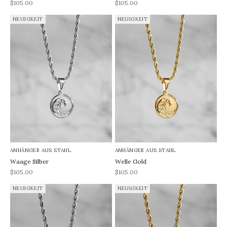
REA-pris
REA-pris
$105.00
$105.00
NEUIGKEIT
NEUIGKEIT
ANHÄNGER AUS STAHL
ANHÄNGER AUS STAHL
Waage Silber
Welle Gold
REA-pris
REA-pris
$105.00
$105.00
NEUIGKEIT
NEUIGKEIT