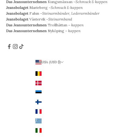
Das Jeansunternehmen
Kungsmässan –
Schmuck & kappen
Jeansbolaget
Marieberg –
Schmuck & kappen
Jeansbolaget
Falun –
Steinarmbänder, Lederarmbänder
Jeansbolaget
Västervik –
Steinarmband
Das Jeansunternehmen
Trollhättan –
kappen
Das Jeansunternehmen
Nyköping –
kappen
USA (USD $)
Land
Belgien (EUR €)
Dänemark (DKK)
Estland (EUR €)
Finnland (EUR €)
Frankreich (EUR €)
Griechenland (EUR €)
Italien (EUR €)