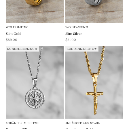
WOLFRAMRING
WOLFRAMRING
Slim Gold
Slim Silver
REA-pris
REA-pris
$89.00
$81.00
KUNDENLIEBLING★
KUNDENLIEBLING★
ANHÄNGER AUS STAHL
ANHÄNGER AUS STAHL