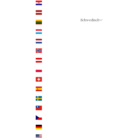
Kroatien (EUR €)
Lettland (EUR €)
Schwedisch
Litauen (EUR €)
Sprache
Luxemburg (EUR €)
Schwedisch
Niederlande (EUR €)
Deutsch
Norwegen (NOK)
Englisch
Österreich (EUR €)
Polen (PLN)
Schweiz (CHF)
Spanien (EUR €)
Schweden (SEK)
Taiwan (TWD $)
Tschechien (CZK Kč)
Deutschland (EUR €)
USA (USD $)