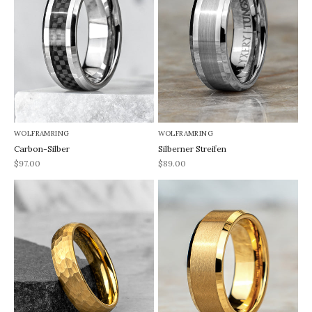
WOLFRAMRING
WOLFRAMRING
Carbon-Silber
Silberner Streifen
REA-pris
REA-pris
$97.00
$89.00