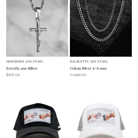
ANHÄNGER AUS STAHL
HALSKETTE AUS STAHL
Kruzifix aus Silber
Cuban Silver 4–6 mm
REA-pris
REA-pris
$105.00
Von81.00