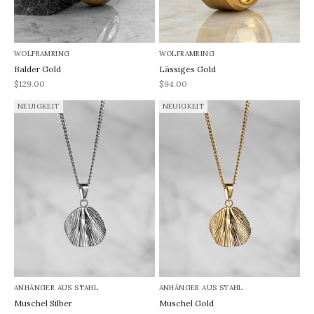
WOLFRAMRING
WOLFRAMRING
Balder Gold
Lässiges Gold
REA-pris
REA-pris
$129.00
$94.00
NEUIGKEIT
NEUIGKEIT
ANHÄNGER AUS STAHL
ANHÄNGER AUS STAHL
Muschel Silber
Muschel Gold