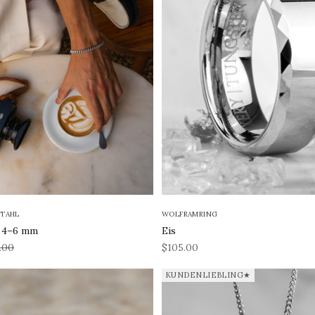
STAHL
WOLFRAMRING
r 4–6 mm
Eis
s
REA-pris
.00
$105.00
KUNDENLIEBLING★