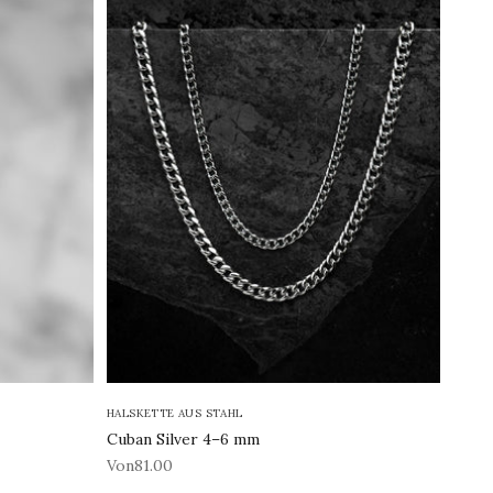
HALSKETTE AUS STAHL
Cuban Silver 4–6 mm
REA-pris
Von81.00