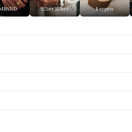
MBAND
925er Silber
kappen