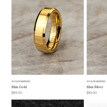
WOLFRAMRING
WOLFRAMRING
Slim Gold
Slim Silver
REA-pris
REA-pris
$89.00
$81.00