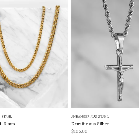
 STAHL
ANHÄNGER AUS STAHL
 4–6 mm
Kruzifix aus Silber
REA-pris
$105.00