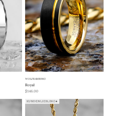
WOLFRAMRING
Royal
REA-pris
$146.00
KUNDENLIEBLING★