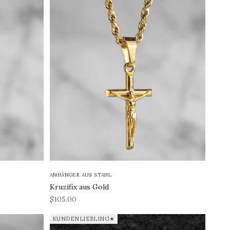
ANHÄNGER AUS STAHL
Kruzifix aus Gold
REA-pris
$105.00
KUNDENLIEBLING★