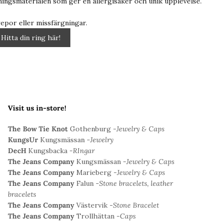
dningsmaterialen som ger en allergisäker och unik upplevelse.
repor eller missfärgningar.
Hitta din ring här!
Visit us in-store!
The Bow Tie Knot
Gothenburg -
Jewelry & Caps
KungsUr
Kungsmässan -
Jewelry
DecH
Kungsbacka -
RIngar
The Jeans Company
Kungsmässan -
Jewelry & Caps
The Jeans Company
Marieberg -
Jewelry & Caps
The Jeans Company
Falun -
Stone bracelets, leather
bracelets
The Jeans Company
Västervik -
Stone Bracelet
The Jeans Company
Trollhättan -
Caps