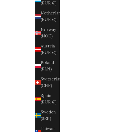
(EUR €)
Netherlands
(EUR €)
Norway
(NOK)
Austria
(EUR €)
Poland
(PLN)
Switzerland
(CHF)
Spain
(EUR €)
Sweden
(SEK)
Taiwan