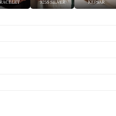
RACELET
925S SILVER
KEPSAR