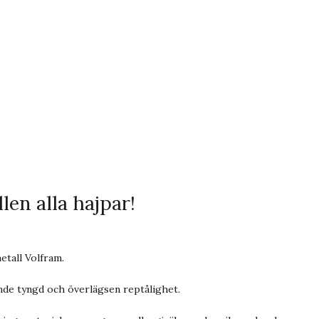
len alla hajpar!
etall Volfram.
de tyngd och överlägsen reptålighet.