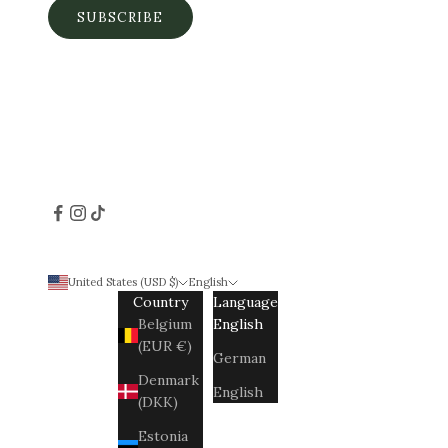
SUBSCRIBE
United States (USD $)
English
Country
Language
Belgium
English
(EUR €)
German
Denmark
English
(DKK)
Estonia