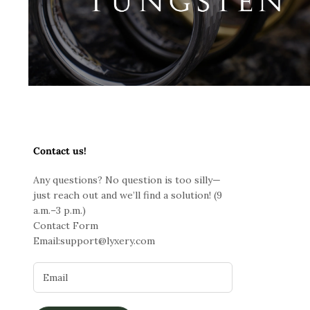
Contact us!
Any questions? No question is too silly—
just reach out and we’ll find a solution! (9
a.m.–3 p.m.)
Contact Form
Email:
support@lyxery.com