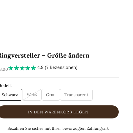
Ringversteller – Größe ändern
4.9 (7 Rezensionen)
EA-pris
8.00
odell:
Schwarz
Weiß
Grau
Transparent
IN DEN WARENKORB LEGEN
Bezahlen Sie sicher mit Ihrer bevorzugten Zahlungsart