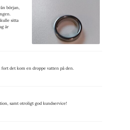
rån början,
ingen.
kulle sitta
ag är
så fort det kom en droppe vatten på den.
ion, samt otroligt god kundservice!