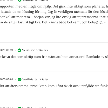
 supporten med en fråga om hjälp. Det gick inte riktigt som planerat f
 hittade de en lösning för mig. Jag är verkligen tacksam för den lösn
enkel att montera. I början var jag lite orolig att tejpremsorna inte s
n de sitter fast riktigt bra. Det känns både bekvämt och behagligt – j
Verifizierter Käufer
2025-09-23
 beskriva det som skräp men har svårt att hitta annat ord. Ramlade av 
Verifizierter Käufer
2025-07-08
t att återkomma, produkten kom i fint skick och uppfyllde sin funkt