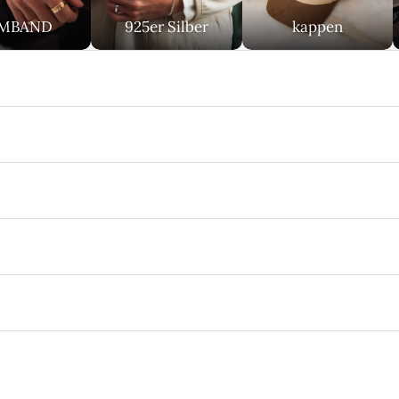
MBAND
925er Silber
kappen