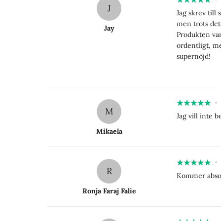
J
Jag skrev till
men trots det
Jay
Produkten var 
ordentligt, me
supernöjd!
M
Jag vill inte
Mikaela
R
Kommer absolu
Ronja Faraj Falie