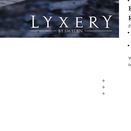
P
W
t