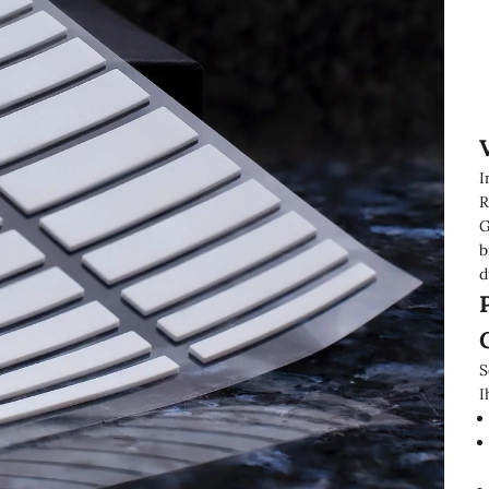
I
R
G
b
d
S
I