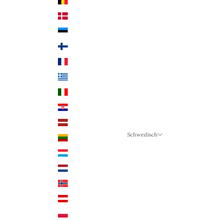
Belgien (EUR €)
Dänemark (DKK)
Estland (EUR €)
Finnland (EUR €)
Frankreich (EUR €)
Griechenland (EUR €)
Italien (EUR €)
Kroatien (EUR €)
Lettland (EUR €)
Schwedisch
Litauen (EUR €)
Sprache
Luxemburg (EUR €)
Schwedisch
Niederlande (EUR €)
Deutsch
Norwegen (NOK)
Englisch
Österreich (EUR €)
Polen (PLN)