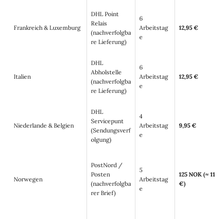
DHL Point
6
Relais
Frankreich & Luxemburg
Arbeitstag
12,95 €
(nachverfolgba
e
re Lieferung)
DHL
6
Abholstelle
Italien
Arbeitstag
12,95 €
(nachverfolgba
e
re Lieferung)
DHL
4
Servicepunt
Niederlande & Belgien
Arbeitstag
9,95 €
(Sendungsverf
e
olgung)
PostNord /
5
Posten
125 NOK (≈ 11
Norwegen
Arbeitstag
(nachverfolgba
€)
e
rer Brief)