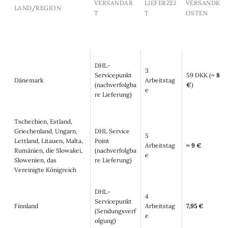
VERSANDAR
LIEFERZEI
VERSANDK
LAND/REGION
T
T
OSTEN
DHL-
3
Servicepunkt
59 DKK (≈
8
Dänemark
Arbeitstag
(nachverfolgba
€
)
e
re Lieferung)
Tschechien, Estland,
Griechenland, Ungarn,
DHL Service
5
Lettland, Litauen, Malta,
Point
Arbeitstag
≈ 9 €
Rumänien, die Slowakei,
(nachverfolgba
e
Slowenien, das
re Lieferung)
Vereinigte Königreich
DHL-
4
Servicepunkt
Finnland
Arbeitstag
7,95 €
(Sendungsverf
e
olgung)