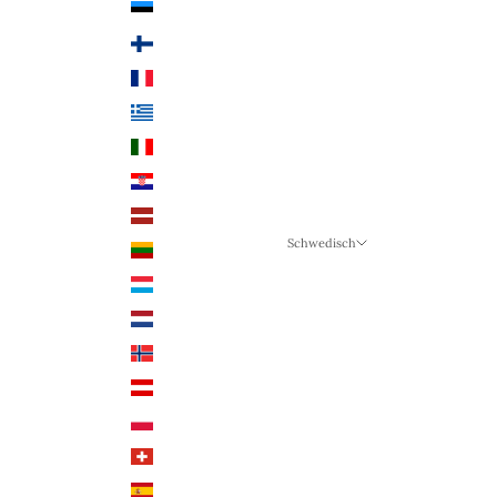
Estland (EUR €)
Finnland (EUR €)
Frankreich (EUR €)
Griechenland (EUR €)
Italien (EUR €)
Kroatien (EUR €)
Lettland (EUR €)
Schwedisch
Litauen (EUR €)
Sprache
Luxemburg (EUR €)
Schwedisch
Niederlande (EUR €)
Deutsch
Norwegen (NOK)
Englisch
Österreich (EUR €)
Polen (PLN)
Schweiz (CHF)
Spanien (EUR €)