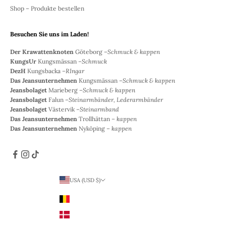
Shop – Produkte bestellen
Besuchen Sie uns im Laden!
Der Krawattenknoten
Göteborg –
Schmuck & kappen
KungsUr
Kungsmässan –
Schmuck
DezH
Kungsbacka –
RIngar
Das Jeansunternehmen
Kungsmässan –
Schmuck & kappen
Jeansbolaget
Marieberg –
Schmuck & kappen
Jeansbolaget
Falun –
Steinarmbänder, Lederarmbänder
Jeansbolaget
Västervik –
Steinarmband
Das Jeansunternehmen
Trollhättan –
kappen
Das Jeansunternehmen
Nyköping –
kappen
USA (USD $)
Land
Belgien (EUR €)
Dänemark (DKK)