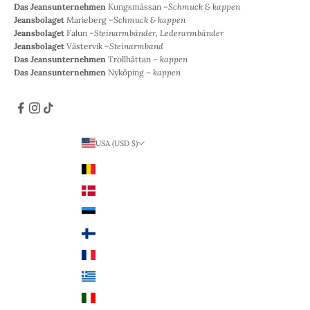
Das Jeansunternehmen
Kungsmässan –
Schmuck & kappen
Jeansbolaget
Marieberg –
Schmuck & kappen
Jeansbolaget
Falun –
Steinarmbänder, Lederarmbänder
Jeansbolaget
Västervik –
Steinarmband
Das Jeansunternehmen
Trollhättan –
kappen
Das Jeansunternehmen
Nyköping –
kappen
USA (USD $)
Land
Belgien (EUR €)
Dänemark (DKK)
Estland (EUR €)
Finnland (EUR €)
Frankreich (EUR €)
Griechenland (EUR €)
Italien (EUR €)