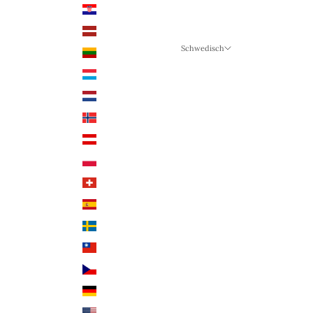
Kroatien (EUR €)
Lettland (EUR €)
Schwedisch
Litauen (EUR €)
Sprache
Luxemburg (EUR €)
Schwedisch
Niederlande (EUR €)
Deutsch
Norwegen (NOK)
Englisch
Österreich (EUR €)
Polen (PLN)
Schweiz (CHF)
Spanien (EUR €)
Schweden (SEK)
Taiwan (TWD $)
Tschechien (CZK Kč)
Deutschland (EUR €)
USA (USD $)