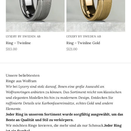
LYXERY BY SWEDEN AB
LYXERY BY SWEDEN AB
Ring – Twinline
Ring – Twinline Gold
REA-pris
REA-pris
$113.00
$121.00
Unsere beliebtesten
Ringe aus Wolfram
Wir bei Lyxery sind stolz darauf, Ihnen eine große Auswahl an
Wolframringen anbieten zu können. Das Sortiment reicht von klassischen
und eleganten Modellen bis hin zu modernem Design. Entdecken Sie
raffinierte Details wie Karbonfasereinsätze, echtes Gold und andere
Elemente.
Jeder Ring in unserem Sortiment wurde sorgfältig ausgewählt, um das
Beste an Qualität und Stil zu verkörpern.
Wir möchten Ringe kreieren, die mehr sind als nur Schmuck.
Jeder Ring
ist ein Symbol.