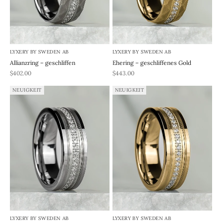
LYXERY BY SWEDEN AB
LYXERY BY SWEDEN AB
Allianzring – geschliffen
Ehering – geschliffenes Gold
REA-pris
REA-pris
$402.00
$443.00
NEUIGKEIT
NEUIGKEIT
LYXERY BY SWEDEN AB
LYXERY BY SWEDEN AB