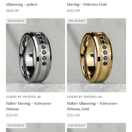
Allianzring – poliert
Ehering – Poliertes Gold
REA-pris
REA-pris
$402.00
$443.00
NEUIGKEIT
NEUIGKEIT
LYXERY BY SWEDEN AB
LYXERY BY SWEDEN AB
Halber Ehering – Schwarzer
Halber Allianzring – Schwarzes
Zirkonia
Zirkonia, Gold
REA-pris
REA-pris
$321.00
$353.00
NEUIGKEIT
NEUIGKEIT