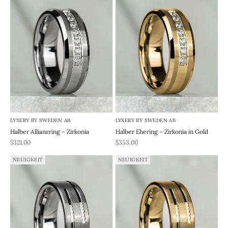
LYXERY BY SWEDEN AB
LYXERY BY SWEDEN AB
Halber Allianzring – Zirkonia
Halber Ehering – Zirkonia in Gold
REA-pris
REA-pris
$321.00
$353.00
NEUIGKEIT
NEUIGKEIT