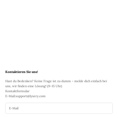
Wissenswertes!
Woher kommt der Name?
Der Name „Tungsten“ stammt vom schwedischen Mineralogen
Axel
Fredrik Cronstedt
und bezieht sich auf die hohe Dichte des Materials.
Wir haben uns dafür entschieden, den Namen „Tungsten“ weiterhin zu
verwenden, da er unserer Meinung nach besser zu uns passt. Der
schwedische Name lautet eigentlich „Volframkarbid“.
Kontaktieren Sie uns!
Hast du Bedenken? Keine Frage ist zu dumm – melde dich einfach bei
uns, wir finden eine Lösung! (9–15 Uhr)
Kontaktformular
E-Mail:
support@lyxery.com