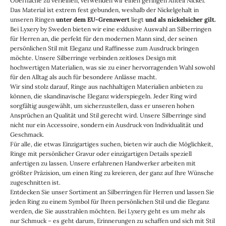
Oberfläche zu verleihen, verwenden wir einen geringen Anteil Nickel.
Das Material ist extrem fest gebunden, weshalb der Nickelgehalt in
unseren Ringen
unter dem EU-Grenzwert
liegt
und als nickelsicher gilt.
Bei Lyxery by Sweden bieten wir eine exklusive Auswahl an Silberringen
für Herren an, die perfekt für den modernen Mann sind, der seinen
persönlichen Stil mit Eleganz und Raffinesse zum Ausdruck bringen
möchte. Unsere Silberringe verbinden zeitloses Design mit
hochwertigen Materialien, was sie zu einer hervorragenden Wahl sowohl
für den Alltag als auch für besondere Anlässe macht.
Wir sind stolz darauf, Ringe aus nachhaltigen Materialien anbieten zu
können, die skandinavische Eleganz widerspiegeln. Jeder Ring wird
sorgfältig ausgewählt, um sicherzustellen, dass er unseren hohen
Ansprüchen an Qualität und Stil gerecht wird. Unsere Silberringe sind
nicht nur ein Accessoire, sondern ein Ausdruck von Individualität und
Geschmack.
Für alle, die etwas Einzigartiges suchen, bieten wir auch die Möglichkeit,
Ringe mit persönlicher Gravur oder einzigartigen Details speziell
anfertigen zu lassen. Unsere erfahrenen Handwerker arbeiten mit
größter Präzision, um einen Ring zu kreieren, der ganz auf Ihre Wünsche
zugeschnitten ist.
Entdecken Sie unser Sortiment an Silberringen für Herren und lassen Sie
jeden Ring zu einem Symbol für Ihren persönlichen Stil und die Eleganz
werden, die Sie ausstrahlen möchten. Bei Lyxery geht es um mehr als
nur Schmuck – es geht darum, Erinnerungen zu schaffen und sich mit Stil