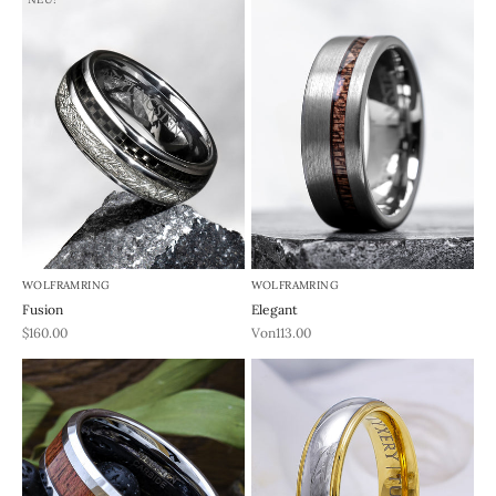
WOLFRAMRING
WOLFRAMRING
Fusion
Elegant
REA-pris
REA-pris
$160.00
Von113.00