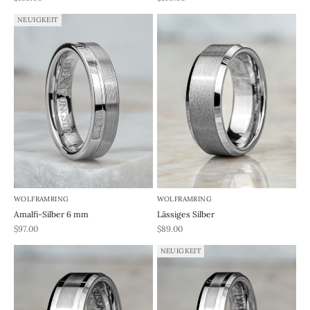
NEUIGKEIT
WOLFRAMRING
WOLFRAMRING
Amalfi-Silber 6 mm
Lässiges Silber
REA-pris
REA-pris
$97.00
$89.00
NEUIGKEIT