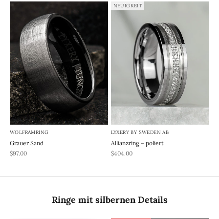
NEUIGKEIT
WOLFRAMRING
LYXERY BY SWEDEN AB
Grauer Sand
Allianzring – poliert
REA-pris
REA-pris
$97.00
$404.00
Ringe mit silbernen Details