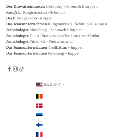
Der Krawattenknoten
Göteborg –
Schmuck & kappen
KungsUr
Kungsmässan –
Schmuck
DezH
Kungsbacka –
RIngar
Das Jeansunternehmen
Kungsmässan –
Schmuck & kappen
Jeansbolaget
Marieberg –
Schmuck & kappen
Jeansbolaget
Falun –
Steinarmbänder, Lederarmbänder
Jeansbolaget
Västervik –
Steinarmband
Das Jeansunternehmen
Trollhättan –
kappen
Das Jeansunternehmen
Nyköping –
kappen
USA (USD $)
Land
Belgien (EUR €)
Dänemark (DKK)
Estland (EUR €)
Finnland (EUR €)
Frankreich (EUR €)