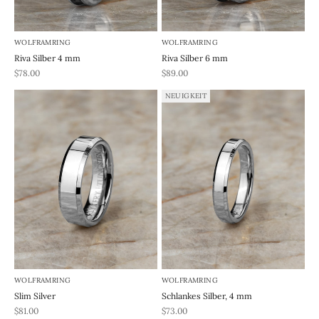
WOLFRAMRING
WOLFRAMRING
Riva Silber 4 mm
Riva Silber 6 mm
REA-pris
REA-pris
$78.00
$89.00
NEUIGKEIT
WOLFRAMRING
WOLFRAMRING
Slim Silver
Schlankes Silber, 4 mm
REA-pris
REA-pris
$81.00
$73.00