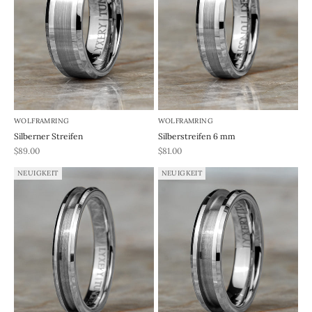
WOLFRAMRING
WOLFRAMRING
Silberner Streifen
Silberstreifen 6 mm
REA-pris
REA-pris
$89.00
$81.00
NEUIGKEIT
NEUIGKEIT