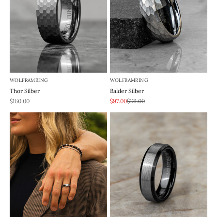
WOLFRAMRING
WOLFRAMRING
Thor Silber
Balder Silber
REA-pris
REA-pris
Pris
$160.00
$97.00
$121.00