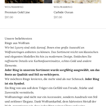
WOLFRAMRING
WOLFRAMRING
Premium Gold Line
Carbide Ocean
REA-pris
REA-pris
$97.00
$97.00
Unsere beliebtesten
Ringe aus Wolfram
Wir bei Lyxery sind stolz darauf, Ihnen eine große Auswahl an
Wolframringen anbieten zu können. Das Sortiment reicht von klassischen
und eleganten Modellen bis hin zu modernem Design. Entdecken Sie
raffinierte Details wie Karbonfasereinsätze, echtes Gold und andere
Elemente.
Jeder Ring in unserem Sortiment wurde sorgfältig ausgewählt, um das
Beste an Qualität und Stil zu verkörpern.
Wir möchten Ringe kreieren, die mehr sind als nur Schmuck.
Jeder Ring
ist ein Symbol.
Ein Ring von uns soll dem Träger ein Gefühl von Freude, Stärke und
Zuversicht vermitteln.
Wolframringe sind nicht nur ein Accessoire, sondern Ausdruck von Stil
und zeitloser Eleganz. Dank Wolframkarbid, dem härtesten Metall der
Welt, garantieren wir, dass jeder Ring seinen Glanz und seine