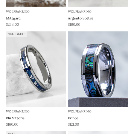
WOLFRAMRING
WOLFRAMRING
Mittgård
Argento Sottile
REA-pris
REA-pris
$243.00
$160.00
NEUIGKEIT
WOLFRAMRING
WOLFRAMRING
Blu Vittoria
Prince
REA-pris
REA-pris
$160.00
$121.00
NEU!