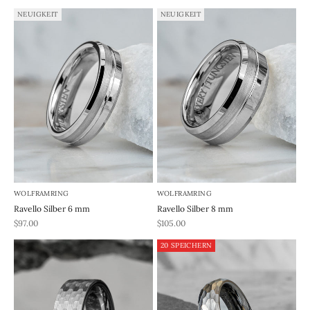
NEUIGKEIT
NEUIGKEIT
WOLFRAMRING
WOLFRAMRING
Ravello Silber 6 mm
Ravello Silber 8 mm
REA-pris
REA-pris
$97.00
$105.00
20 SPEICHERN