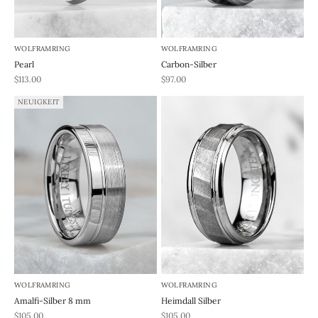
WOLFRAMRING
WOLFRAMRING
Pearl
Carbon-Silber
REA-pris
REA-pris
$113.00
$97.00
NEUIGKEIT
WOLFRAMRING
WOLFRAMRING
Amalfi-Silber 8 mm
Heimdall Silber
REA-pris
REA-pris
$105.00
$105.00