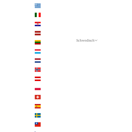
Griechenland (EUR €)
Italien (EUR €)
Kroatien (EUR €)
Lettland (EUR €)
Schwedisch
Litauen (EUR €)
Sprache
Luxemburg (EUR €)
Schwedisch
Niederlande (EUR €)
Deutsch
Norwegen (NOK)
Englisch
Österreich (EUR €)
Polen (PLN)
Schweiz (CHF)
Spanien (EUR €)
Schweden (SEK)
Taiwan (TWD $)