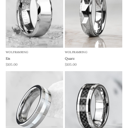
WOLFRAMRING
WOLFRAMRING
Eis
Quarz
REA-pris
REA-pris
$105.00
$105.00