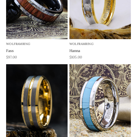
WOLFRAMRING
WOLFRAMRING
Fass
Hanna
REA-pris
REA-pris
$97.00
$105.00