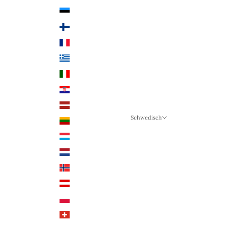
Estland (EUR €)
Finnland (EUR €)
Frankreich (EUR €)
Griechenland (EUR €)
Italien (EUR €)
Kroatien (EUR €)
Lettland (EUR €)
Schwedisch
Litauen (EUR €)
Sprache
Luxemburg (EUR €)
Schwedisch
Niederlande (EUR €)
Deutsch
Norwegen (NOK)
Englisch
Österreich (EUR €)
Polen (PLN)
Schweiz (CHF)