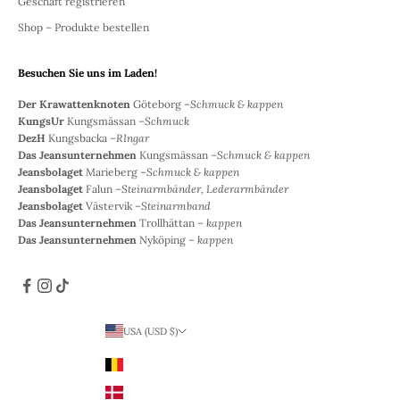
Geschäft registrieren
Shop – Produkte bestellen
Besuchen Sie uns im Laden!
Der Krawattenknoten
Göteborg –
Schmuck & kappen
KungsUr
Kungsmässan –
Schmuck
DezH
Kungsbacka –
RIngar
Das Jeansunternehmen
Kungsmässan –
Schmuck & kappen
Jeansbolaget
Marieberg –
Schmuck & kappen
Jeansbolaget
Falun –
Steinarmbänder, Lederarmbänder
Jeansbolaget
Västervik –
Steinarmband
Das Jeansunternehmen
Trollhättan –
kappen
Das Jeansunternehmen
Nyköping –
kappen
USA (USD $)
Land
Belgien (EUR €)
Dänemark (DKK)