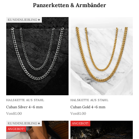
Panzerketten & Armbänder
KUNDENLIEBLING★
HALSKETTE AUS STAHL
HALSKETTE AUS STAHL
Cuban Silver 4–6 mm
Cuban Gold 4–6 mm
REA-pris
REA-pris
Von81.00
Von81.00
KUNDENLIEBLING★
ANGEBOT!
ANGEBOT!