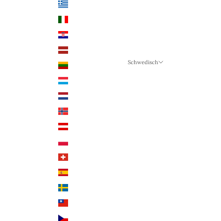
Griechenland (EUR €)
Italien (EUR €)
Kroatien (EUR €)
Lettland (EUR €)
Schwedisch
Litauen (EUR €)
Sprache
Luxemburg (EUR €)
Schwedisch
Niederlande (EUR €)
Deutsch
Norwegen (NOK)
Englisch
Österreich (EUR €)
Polen (PLN)
Schweiz (CHF)
Spanien (EUR €)
Schweden (SEK)
Taiwan (TWD $)
Tschechien (CZK Kč)