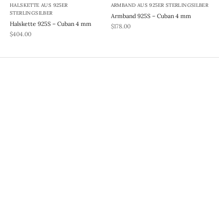
HALSKETTE AUS 925ER
ARMBAND AUS 925ER STERLINGSILBER
STERLINGSILBER
Armband 925S – Cuban 4 mm
Halskette 925S – Cuban 4 mm
REA-pris
$178.00
REA-pris
$404.00