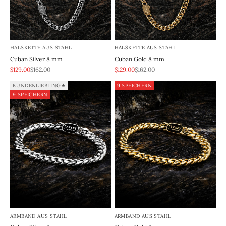
HALSKETTE AUS STAHL
HALSKETTE AUS STAHL
Cuban Silver 8 mm
Cuban Gold 8 mm
REA-pris
Pris
REA-pris
Pris
$129.00
$162.00
$129.00
$162.00
KUNDENLIEBLING★
9 SPEICHERN
9 SPEICHERN
ARMBAND AUS STAHL
ARMBAND AUS STAHL