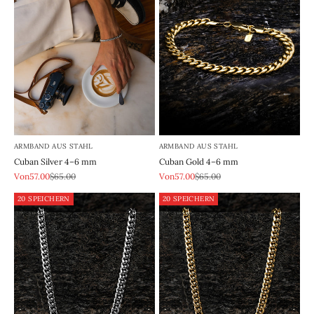
ARMBAND AUS STAHL
ARMBAND AUS STAHL
Cuban Silver 4–6 mm
Cuban Gold 4–6 mm
REA-pris
Pris
REA-pris
Pris
Von57.00
$65.00
Von57.00
$65.00
20 SPEICHERN
20 SPEICHERN