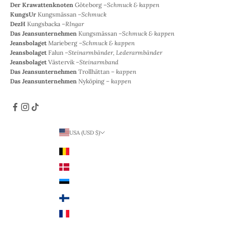
Der Krawattenknoten
Göteborg –
Schmuck & kappen
KungsUr
Kungsmässan –
Schmuck
DezH
Kungsbacka –
RIngar
Das Jeansunternehmen
Kungsmässan –
Schmuck & kappen
Jeansbolaget
Marieberg –
Schmuck & kappen
Jeansbolaget
Falun –
Steinarmbänder, Lederarmbänder
Jeansbolaget
Västervik –
Steinarmband
Das Jeansunternehmen
Trollhättan –
kappen
Das Jeansunternehmen
Nyköping –
kappen
USA (USD $)
Land
Belgien (EUR €)
Dänemark (DKK)
Estland (EUR €)
Finnland (EUR €)
Frankreich (EUR €)