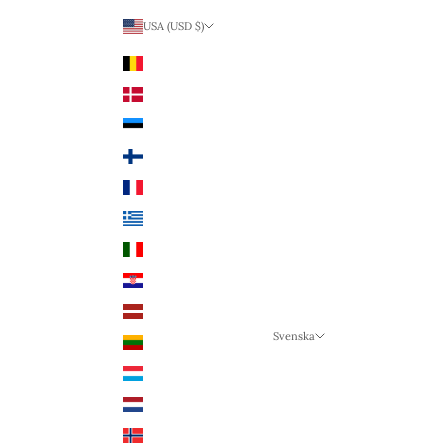
USA (USD $)
Land
Belgien (EUR €)
Danmark (DKK kr.)
Estland (EUR €)
Finland (EUR €)
Frankrike (EUR €)
Grekland (EUR €)
Italien (EUR €)
Kroatien (EUR €)
Lettland (EUR €)
Svenska
Litauen (EUR €)
Språk
Luxemburg (EUR €)
Svenska
Nederländerna (EUR €)
Deutsch
Norge (NOK kr)
English