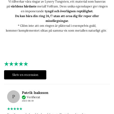
Vi tillverkar våra ringar av Lyxery Tungsten, ett material som baseras
på
världens hårdaste
metall Volfram. Dess unika egenskaper ger ringen
en imponerande
tyngd och överlägsen reptålighet
.
Du kan bära din ring 24/7 utan att oroa dig för repor eller
missfärgningar.
* Glöm inte att om ringen är pläterad i exempelvis guld,
kommer komplementet slitas på samma vis som metallen naturligt gör.
Skriv en recension
Patrik Isaksson
P
Verifierat
2023-06-19