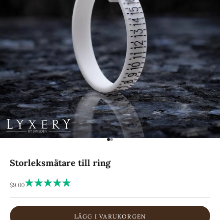
Gå till 1
Gå till 2
Storleksmätare till ring
REA-pris
$9.00
LÄGG I VARUKORGEN