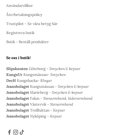
Användarvillkor
Återbetalningspolicy
Trustpilot - Se våra betyg här
Registrera butik
Butik - Beställ produkter
Se oss i butik!
Slipsknuten
Göteborg -
Smycken & kepsar
KungsUr
Kungsmässan-
Smycken
DecH
Kungsbacka-
RIngar
Jeansbolaget
Kungsmässan -
Smycken & kepsar
Jeansbolaget
Marieberg -
Smycken & kepsar
Jeansbolaget
Falun -
Stenarmband, läderarmband
Jeansbolaget
Västervik -
Stenarmband
Jeansbolaget
Trollhättan -
Kepsar
Jeansbolaget
Nyköping -
Kepsar