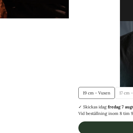
19 cm - Vuxen
17 cm -
✓ Skickas
idag
fredag 7 aug
Vid beställning inom
8 tim 