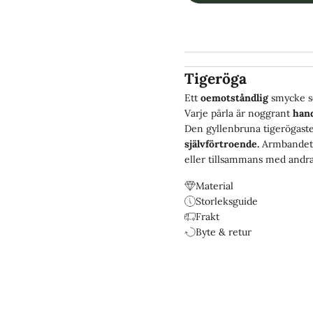
Tigeröga
Ett
oemotståndlig
smycke s
Varje pärla är noggrant
han
Den gyllenbruna tigerögast
självförtroende.
Armbandet ä
eller tillsammans med andra 
Material
Storleksguide
Frakt
Byte & retur
Designade för livet.
Vattentåliga & Slitstarka.