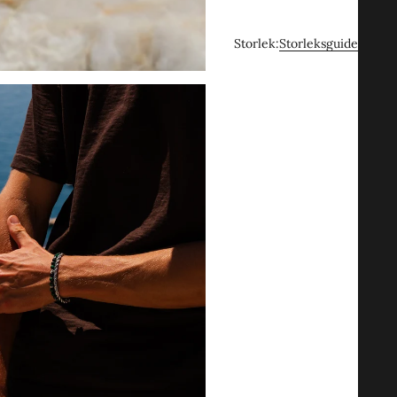
Storlek:
Storleksguide