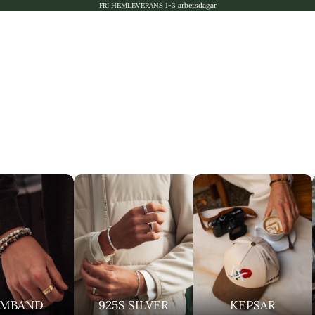
FRI HEMLEVERANS 1-3 arbetsdagar
RMBAND
925S SILVER
KEPSAR