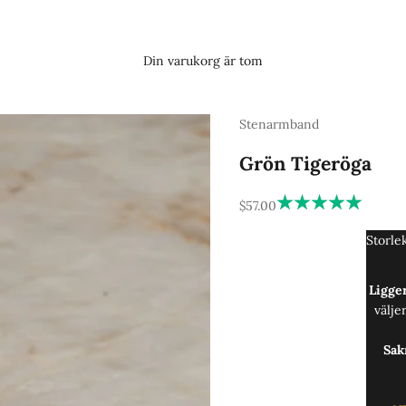
Din varukorg är tom
Stenarmband
Grön Tigeröga
REA-pris
$57.00
Storle
Ligger
välje
Sak