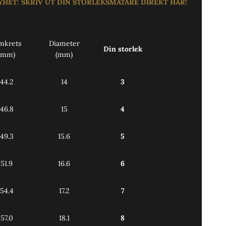
YHET
:
SKRIV UT DIN STORLEKSMÄTARE DIREKT
HÄR!
mkrets
Diameter
Din storlek
(mm)
(mm)
44.2
14
3
46.8
15
4
49.3
15.6
5
51.9
16.6
6
54.4
17.2
7
57.0
18.1
8