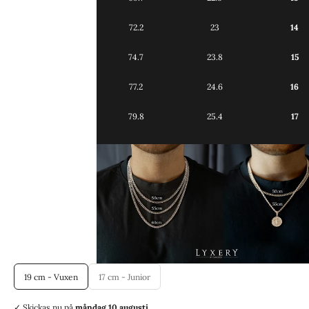
72.2
23
14
74.7
23.8
15
77.2
24.6
16
79.8
25.4
17
19 cm - Vuxen
17 cm - Junior
✓ Skickas
nu på
måndag 10 augusti