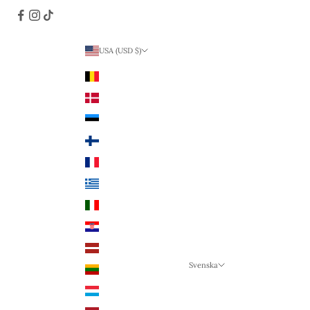
USA (USD $)
Land
Belgien (EUR €)
Danmark (DKK kr.)
Estland (EUR €)
Finland (EUR €)
Frankrike (EUR €)
Grekland (EUR €)
Italien (EUR €)
Kroatien (EUR €)
Lettland (EUR €)
Svenska
Litauen (EUR €)
Språk
Luxemburg (EUR €)
Svenska