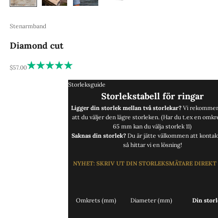
Stenarmband
Diamond cut
REA-pris
$57.00
Storleksguide
Storlekstabell för ringar
Ligger din storlek mellan två storlekar?
Vi rekommen
att du väljer den lägre storleken. (Har du t.ex en omkr
65 mm kan du välja storlek 11)
Saknas din storlek?
Du är jätte välkommen att
kontak
så hittar vi en lösning!
NYHET
:
SKRIV UT DIN STORLEKSMÄTARE DIREKT
Omkrets (mm)
Diameter (mm)
Din storl