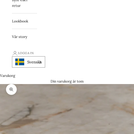
retur
Lookbook
Vår story
LOGGA IN
Svenska
Varukorg
Din varukorg är tom
Zooma