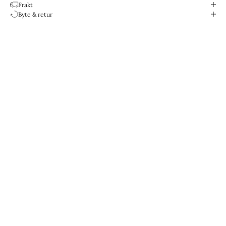
Frakt
Byte & retur
Designade för livet.
Vattentåliga & Slitstarka.