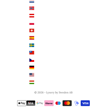
Nederländerna (EUR €)
Deutsch
Norge (NOK kr)
English
Österrike (EUR €)
Polen (PLN zł)
Schweiz (CHF CHF)
Spanien (EUR €)
Sverige (SEK kr)
Taiwan (TWD $)
Tjeckien (CZK Kč)
Tyskland (EUR €)
USA (USD $)
Ungern (HUF Ft)
© 2026 - Lyxery by Sweden AB