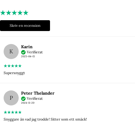
Skriv en recension
Karin
K
Verifierat
2025-04-15
Supersnyggt
Peter Thelander
P
Verifierat
2024-11-20
Snyggare än vad jag trodde! Sitter som ett smäck!