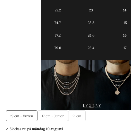
72.2
23
14
74.7
23.8
15
77.2
24.6
16
79.8
25.4
17
19 cm - Vuxen
17 cm - Junior
21 cm
✓ Skickas
nu på
måndag 10 augusti