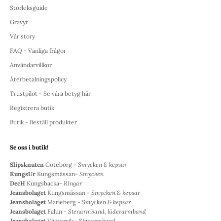
Storleksguide
Gravyr
Vår story
FAQ - Vanliga frågor
Användarvillkor
Återbetalningspolicy
Trustpilot - Se våra betyg här
Registrera butik
Butik - Beställ produkter
Se oss i butik!
Slipsknuten
Göteborg -
Smycken & kepsar
KungsUr
Kungsmässan-
Smycken
DecH
Kungsbacka-
RIngar
Jeansbolaget
Kungsmässan -
Smycken & kepsar
Jeansbolaget
Marieberg -
Smycken & kepsar
Jeansbolaget
Falun -
Stenarmband, läderarmband
Jeansbolaget
Västervik -
Stenarmband