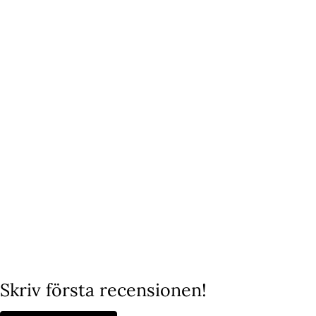
Vår story
Bröderna Engström
Det startade år 2020 när vi, Ludvig och Linus hittade vår nya stora
passion.
"Vi saknade stilrena smycken, så vi löste problemet!"
Efter många sena nätter med tester av olika material, nya idéer och
skisser, kunde vi äntligen dela med oss av vår resa!
Lyxery by Sweden finns nu både i etablerade butiker och online, med
tusentals nöjda kunder!
Välkomna!
Skriv första recensionen!