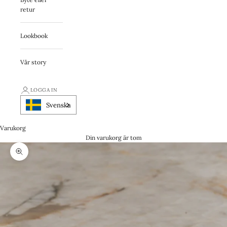
retur
Lookbook
Vår story
LOGGA IN
Svenska
Varukorg
Din varukorg är tom
Zooma