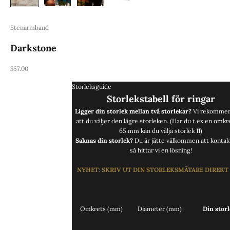
Stenarmband
Darkstone
REA-pris
$57.00
Storleksguide
Storlekstabell för ringar
Ligger din storlek mellan två storlekar?
Vi rekommen
att du väljer den lägre storleken. (Har du t.ex en omkr
65 mm kan du välja storlek 11)
Saknas din storlek?
Du är jätte välkommen att
kontak
så hittar vi en lösning!
NYHET
:
SKRIV UT DIN STORLEKSMÄTARE DIREKT
Omkrets (mm)
Diameter (mm)
Din storl