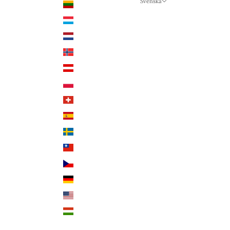
Svenska
Litauen (EUR €)
Språk
Luxemburg (EUR €)
Svenska
Nederländerna (EUR €)
Deutsch
Norge (NOK kr)
English
Österrike (EUR €)
Polen (PLN zł)
Schweiz (CHF CHF)
Spanien (EUR €)
Sverige (SEK kr)
Taiwan (TWD $)
Tjeckien (CZK Kč)
Tyskland (EUR €)
USA (USD $)
Ungern (HUF Ft)