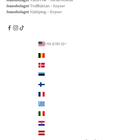
Jeansbolaget
Trollhättan -
Kepsar
Jeansbolaget
Nyköping -
Kepsar
USA (USD $)
Land
Belgien (EUR €)
Danmark (DKK kr.)
Estland (EUR €)
Finland (EUR €)
Frankrike (EUR €)
Grekland (EUR €)
Italien (EUR €)
Kroatien (EUR €)
Lettland (EUR €)