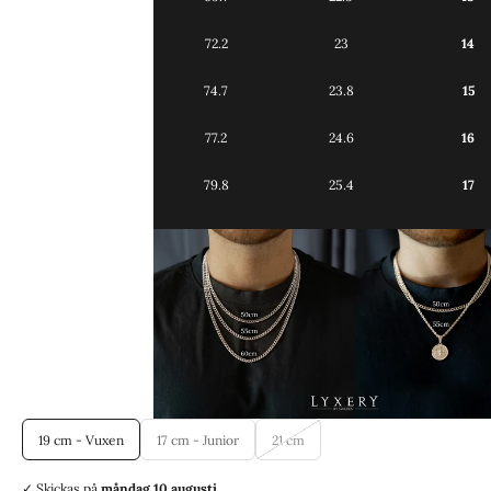
72.2
23
14
74.7
23.8
15
77.2
24.6
16
79.8
25.4
17
19 cm - Vuxen
17 cm - Junior
21 cm
✓ Skickas
på
måndag 10 augusti