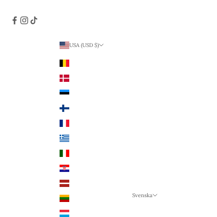
USA (USD $)
Land
Belgien (EUR €)
Danmark (DKK kr.)
Estland (EUR €)
Finland (EUR €)
Frankrike (EUR €)
Grekland (EUR €)
Italien (EUR €)
Kroatien (EUR €)
Lettland (EUR €)
Svenska
Litauen (EUR €)
Språk
Luxemburg (EUR €)
Svenska