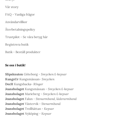
Vår story
FAQ - Vanliga frågor
Användarvillkor
Återbetalningspolicy
Trustpilot - Se våra betyg här
Registrera butik
Butik - Beställ produkter
Se oss i butik!
Slipsknuten
Göteborg -
Smycken & kepsar
KungsUr
Kungsmässan-
Smycken
DecH
Kungsbacka-
RIngar
Jeansbolaget
Kungsmässan -
Smycken & kepsar
Jeansbolaget
Marieberg -
Smycken & kepsar
Jeansbolaget
Falun -
Stenarmband, läderarmband
Jeansbolaget
Västervik -
Stenarmband
Jeansbolaget
Trollhättan -
Kepsar
Jeansbolaget
Nyköping -
Kepsar