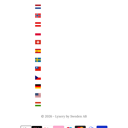
Nederländerna (EUR €)
Deutsch
Norge (NOK kr)
English
Österrike (EUR €)
Polen (PLN zł)
Schweiz (CHF CHF)
Spanien (EUR €)
Sverige (SEK kr)
Taiwan (TWD $)
Tjeckien (CZK Kč)
Tyskland (EUR €)
USA (USD $)
Ungern (HUF Ft)
© 2026 - Lyxery by Sweden AB