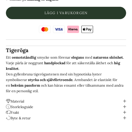
LÄGG I VARUKORGEN
Tigeröga
Ett
oemotståndlig
smycke som förenar
elegans
med
naturens skönhet.
Varje pärla är noggrant
handplockad
för att säkerställa äkthet och
hög
kvalitet
.
Den gyllenbruna tigerögastenen med sin hypnotiska lyster
symboliserar
styrka och självförtroende.
Armbandet är elastiskt för
en
bekväm passform
och kan bäras ensamt eller tillsammans med andra
för en personlig stil.
Material
Storleksguide
Frakt
Byte & retur