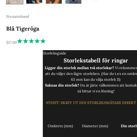
Stenarmband
Blå Tigeröga
REA-pris
$57.00
Storleksguide
Storlekstabell för ringar
Ligger din storlek mellan två storlekar?
Vi rekommen
att du väljer den lägre storleken. (Har du t.ex en omkr
65 mm kan du välja storlek 11)
Saknas din storlek?
Du är jätte välkommen att
kontak
så hittar vi en lösning!
NYHET
:
SKRIV UT DIN STORLEKSMÄTARE DIREKT
Omkrets (mm)
Diameter (mm)
Din storl