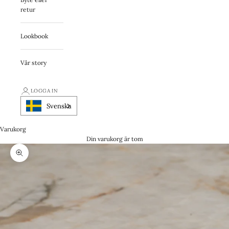
retur
Lookbook
Vår story
LOGGA IN
Svenska
Varukorg
Din varukorg är tom
Zooma