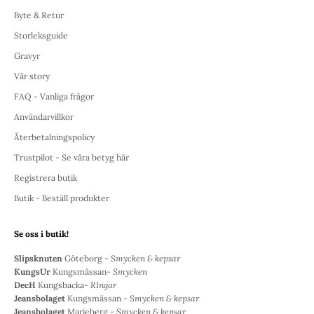
Byte & Retur
Storleksguide
Gravyr
Vår story
FAQ - Vanliga frågor
Användarvillkor
Återbetalningspolicy
Trustpilot - Se våra betyg här
Registrera butik
Butik - Beställ produkter
Se oss i butik!
Slipsknuten
Göteborg -
Smycken & kepsar
KungsUr
Kungsmässan-
Smycken
DecH
Kungsbacka-
RIngar
Jeansbolaget
Kungsmässan -
Smycken & kepsar
Jeansbolaget
Marieberg -
Smycken & kepsar