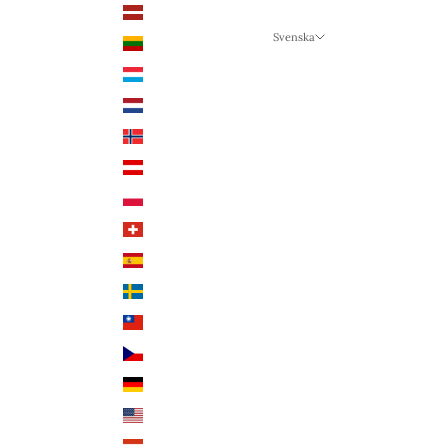
Lettland (EUR €)
Svenska
Litauen (EUR €)
Språk
Luxemburg (EUR €)
Svenska
Nederländerna (EUR €)
Deutsch
Norge (NOK kr)
English
Österrike (EUR €)
Polen (PLN zł)
Schweiz (CHF CHF)
Spanien (EUR €)
Sverige (SEK kr)
Taiwan (TWD $)
Tjeckien (CZK Kč)
Tyskland (EUR €)
USA (USD $)
Ungern (HUF Ft)