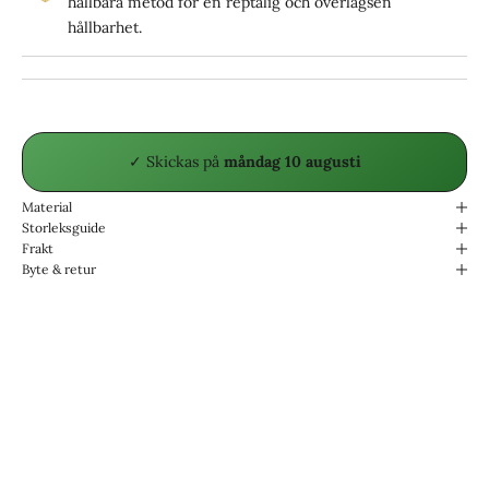
hållbara metod för en reptålig och överlägsen
hållbarhet.
✓ Skickas
på
måndag 10 augusti
Material
Storleksguide
Frakt
Byte & retur
Designade för livet.
Vattentåliga & Slitstarka.