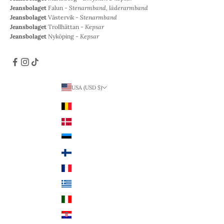
Jeansbolaget
Falun -
Stenarmband, läderarmband
Jeansbolaget
Västervik -
Stenarmband
Jeansbolaget
Trollhättan -
Kepsar
Jeansbolaget
Nyköping -
Kepsar
USA (USD $)
Land
Belgien (EUR €)
Danmark (DKK kr.)
Estland (EUR €)
Finland (EUR €)
Frankrike (EUR €)
Grekland (EUR €)
Italien (EUR €)
Kroatien (EUR €)