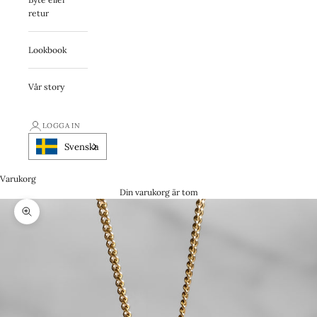
retur
Lookbook
Vår story
LOGGA IN
Svenska
Varukorg
Din varukorg är tom
Zooma