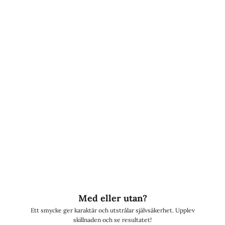
Vår story
Här är vi, bröderna Engström
, i vår helt egna studio i Kungsbacka! Allt
började 2020 när vi, Ludvig och Linus, fann vår stora passion.
"
Vi hade svårt att hitta stilrena smycken,
så vi utvecklade våra egna!
"
Allt började i källaren.
Efter många sena nätter
med tester av olika
material, nya idéer och skisser, kunde vi äntligen dela med oss av vår resa!
Lyxery by Sweden
finns nu både i etablerade butiker och online, med
tusentals nöjda kunder!
Här är du en del av Lyxeryfamiljen.
Välkommen!
Med eller utan?
Ett smycke ger karaktär och utstrålar självsäkerhet. Upplev
skillnaden och se resultatet!