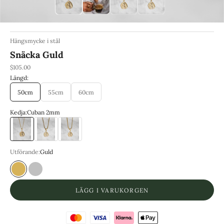
Hängsmycke i stål
Snäcka Guld
REA-pris
$105.00
Längd:
50cm
55cm
60cm
Kedja:
Cuban 2mm
Cuban 2mm
Cordell 3mm
Franco 3mm
Utförande:
Guld
Guld
316-L Kirurgiskt stål
LÄGG I VARUKORGEN