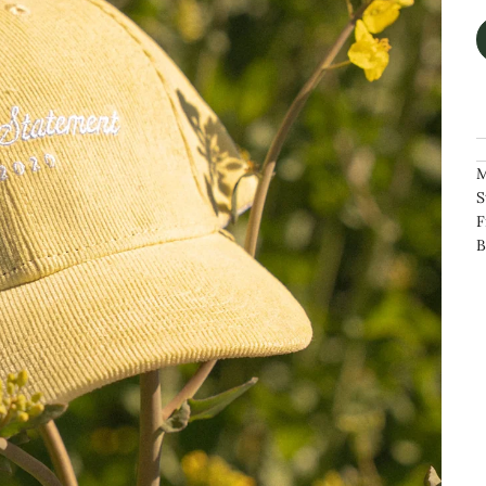
M
S
F
B