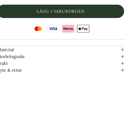
LÄGG I VARUKORGEN
aterial
torleksguide
rakt
yte & retur