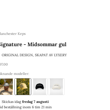
anchester Keps
Signature - Midsommar gul
 ORIGINAL DESIGN, SKAPAT AV LYXERY
EA-pris
97.00
iknande modeller:
 Skickas
idag
fredag 7 augusti
id beställning inom
6 tim 21 min