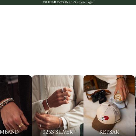
FRI HEMLEVERANS 1-3 arbetsdagar
RMBAND
925S SILVER
KEPSAR