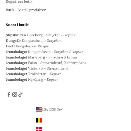
Registrera butik
Butik - Beställ produkter
Se oss i butik!
Slipsknuten
Göteborg -
Smycken & kepsar
KungsUr
Kungsmässan-
Smycken
DecH
Kungsbacka-
RIngar
Jeansbolaget
Kungsmässan -
Smycken & kepsar
Jeansbolaget
Marieberg -
Smycken & kepsar
Jeansbolaget
Falun -
Stenarmband, läderarmband
Jeansbolaget
Västervik -
Stenarmband
Jeansbolaget
Trollhättan -
Kepsar
Jeansbolaget
Nyköping -
Kepsar
USA (USD $)
Land
Belgien (EUR €)
Danmark (DKK kr.)