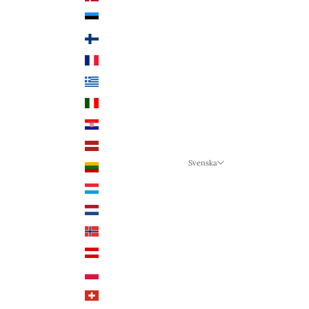
Estland (EUR €)
Finland (EUR €)
Frankrike (EUR €)
Grekland (EUR €)
Italien (EUR €)
Kroatien (EUR €)
Lettland (EUR €)
Svenska
Litauen (EUR €)
Språk
Luxemburg (EUR €)
Svenska
Nederländerna (EUR €)
Deutsch
Norge (NOK kr)
English
Österrike (EUR €)
Polen (PLN zł)
Schweiz (CHF CHF)