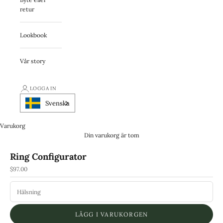
retur
Lookbook
Vår story
LOGGA IN
Svenska
Varukorg
Din varukorg är tom
Ring Configurator
REA-pris
$97.00
LÄGG I VARUKORGEN