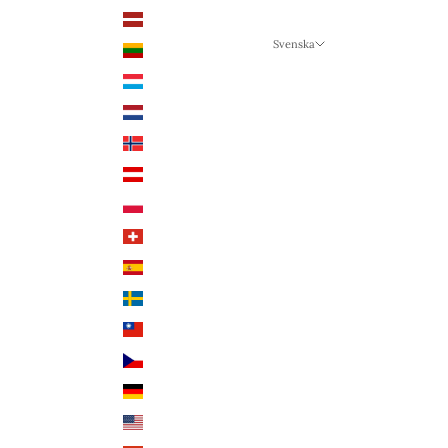
Lettland (EUR €)
Svenska
Litauen (EUR €)
Språk
Luxemburg (EUR €)
Svenska
Nederländerna (EUR €)
Deutsch
Norge (NOK kr)
English
Österrike (EUR €)
Polen (PLN zł)
Schweiz (CHF CHF)
Spanien (EUR €)
Sverige (SEK kr)
Taiwan (TWD $)
Tjeckien (CZK Kč)
Tyskland (EUR €)
USA (USD $)