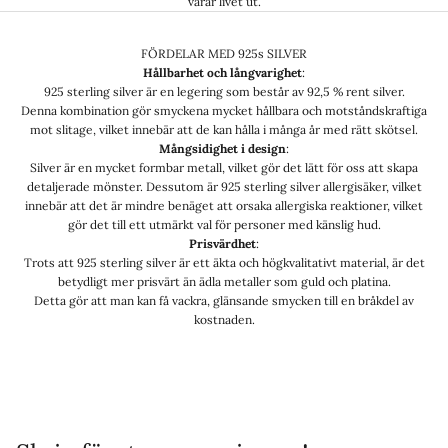
varar livet ut.
FÖRDELAR MED 925s SILVER
Hållbarhet och långvarighet
:
925 sterling silver är en legering som består av 92,5 % rent silver.
Denna kombination gör smyckena mycket hållbara och motståndskraftiga
mot slitage, vilket innebär att de kan hålla i många år med rätt skötsel.
Mångsidighet i design
:
Silver är en mycket formbar metall, vilket gör det lätt för oss att skapa
detaljerade mönster. Dessutom är 925 sterling silver allergisäker, vilket
innebär att det är mindre benäget att orsaka allergiska reaktioner, vilket
gör det till ett utmärkt val för personer med känslig hud.
Prisvärdhet
:
Trots att 925 sterling silver är ett äkta och högkvalitativt material, är det
betydligt mer prisvärt än ädla metaller som guld och platina.
Detta gör att man kan få vackra, glänsande smycken till en bråkdel av
kostnaden.