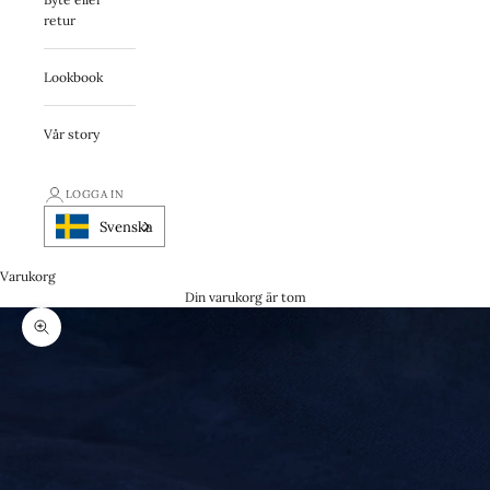
retur
Lookbook
Vår story
LOGGA IN
Svenska
Varukorg
Din varukorg är tom
Zooma