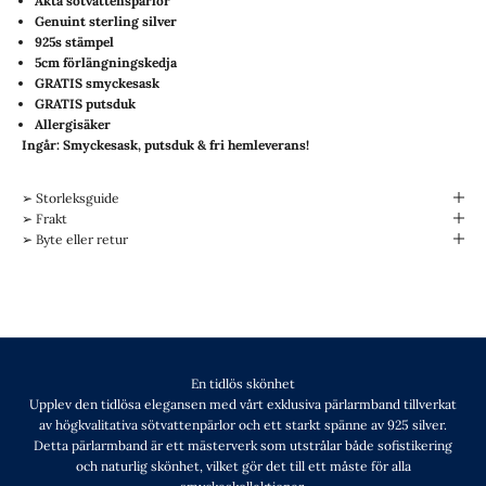
Äkta sötvattenspärlor
Genuint sterling silver
925s stämpel
5cm förlängningskedja
GRATIS smyckesask
GRATIS
putsduk
Allergisäker
Ingår: Smyckesask, putsduk & fri hemleverans!
➢ Storleksguide
➢ Frakt
➢ Byte eller retur
En tidlös skönhet
Upplev den tidlösa elegansen med vårt exklusiva pärlarmband tillverkat
av högkvalitativa sötvattenpärlor och ett starkt spänne av 925 silver.
Detta pärlarmband är ett mästerverk som utstrålar både sofistikering
och naturlig skönhet, vilket gör det till ett måste för alla