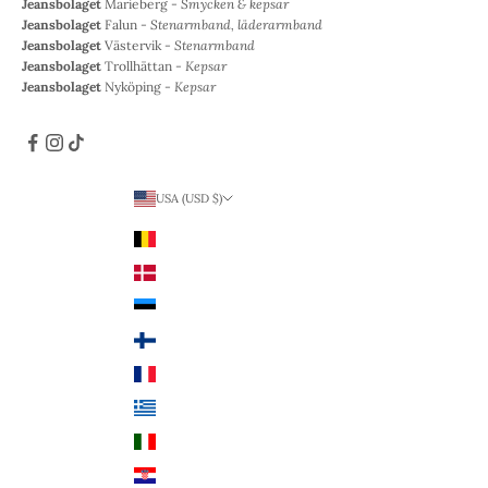
Jeansbolaget
Marieberg -
Smycken & kepsar
Jeansbolaget
Falun -
Stenarmband, läderarmband
Jeansbolaget
Västervik -
Stenarmband
Jeansbolaget
Trollhättan -
Kepsar
Jeansbolaget
Nyköping -
Kepsar
USA (USD $)
Land
Belgien (EUR €)
Danmark (DKK kr.)
Estland (EUR €)
Finland (EUR €)
Frankrike (EUR €)
Grekland (EUR €)
Italien (EUR €)
Kroatien (EUR €)