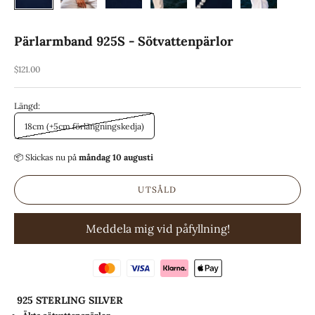
Pärlarmband 925S - Sötvattenpärlor
REA-pris
$121.00
Längd:
18cm (+5cm förlängningskedja)
📦 Skickas
nu på
måndag 10 augusti
UTSÅLD
Meddela mig vid påfyllning!
925 STERLING SILVER