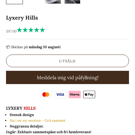
Lyxery Hills
REA-pris
$97.00
📦 Skickas
på
måndag 10 augusti
UTSÅLD
Meddela mig vid påfyllning!
LYXERY
HILLS
Svensk design
Nu i en ny version - Grå sammet
Noggranna detaljer.
Ingår: Exklusiv sammetspåse och fri hemleverans!