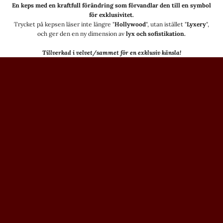
En keps med en kraftfull förändring som förvandlar den till en symbol
för exklusivitet.
Trycket på kepsen läser inte längre "
Hollywood
", utan istället "
Lyxery
",
och ger den en ny dimension av
lyx och sofistikation.
Tillverkad i velvet/sammet för en exklusiv känsla!
Noga utvalda detaljer
För en komplett look