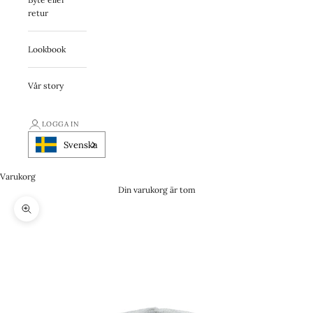
retur
Lookbook
Vår story
LOGGA IN
Svenska
Varukorg
Din varukorg är tom
Zooma