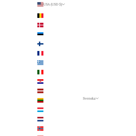
USA (USD $)
Land
Belgien (EUR €)
Danmark (DKK kr.)
Estland (EUR €)
Finland (EUR €)
Frankrike (EUR €)
Grekland (EUR €)
Italien (EUR €)
Kroatien (EUR €)
Lettland (EUR €)
Svenska
Litauen (EUR €)
Språk
Luxemburg (EUR €)
Svenska
Nederländerna (EUR €)
Deutsch
Norge (NOK kr)
English