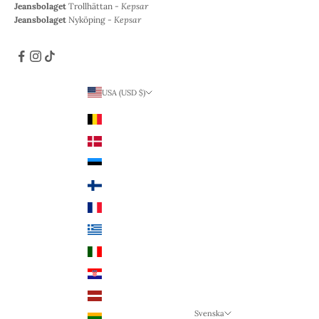
Jeansbolaget
Trollhättan -
Kepsar
Jeansbolaget
Nyköping -
Kepsar
USA (USD $)
Land
Belgien (EUR €)
Danmark (DKK kr.)
Estland (EUR €)
Finland (EUR €)
Frankrike (EUR €)
Grekland (EUR €)
Italien (EUR €)
Kroatien (EUR €)
Lettland (EUR €)
Svenska
Litauen (EUR €)