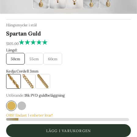
Hängsmycke i stål
Spartan Guld
REA-pris
$105.00
Längd:
50cm
55cm
60cm
Kedja:
Cordell 3mm
Cordell 3mm
Cuban 2mm
Franco 3mm
Utförande:
18k PVD guldbeläggning
18k PVD guldbeläggning
316-L Kirurgiskt stål
OBS! Endast 1 enheter kvar!
LÄGG I VARUKORGEN