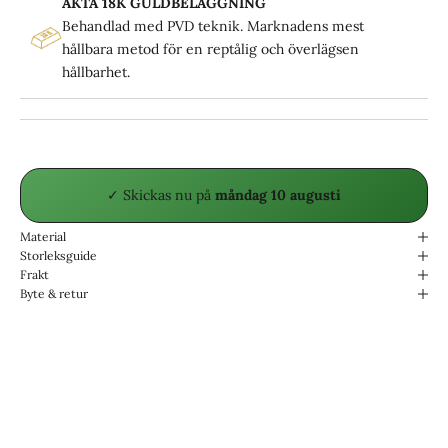
ÄKTA 18K GULDBELÄGGNING
Behandlad med PVD teknik. Marknadens mest
hållbara metod för en reptålig och överlägsen
hållbarhet.
✓ Skickas
nu på
måndag 10 augusti
Material
Storleksguide
Frakt
Byte & retur
Designade för livet.
Vattentåliga & Slitstarka.