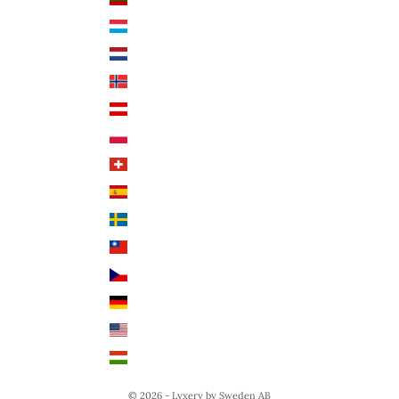
Språk
Luxemburg (EUR €)
Svenska
Nederländerna (EUR €)
Deutsch
Norge (NOK kr)
English
Österrike (EUR €)
Polen (PLN zł)
Schweiz (CHF CHF)
Spanien (EUR €)
Sverige (SEK kr)
Taiwan (TWD $)
Tjeckien (CZK Kč)
Tyskland (EUR €)
USA (USD $)
Ungern (HUF Ft)
© 2026 - Lyxery by Sweden AB