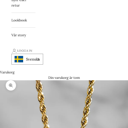
retur
Lookbook
Vår story
LOGGA IN
Svenska
Varukorg
Din varukorg är tom
Zooma