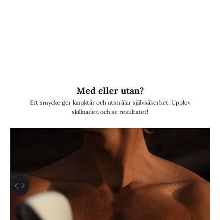
Allt började i källaren.
Efter många sena nätter
med tester av olika
material, nya idéer och skisser, kunde vi äntligen dela med oss av vår resa!
Lyxery by Sweden
finns nu både i etablerade butiker och online, med
tusentals nöjda kunder!
Här är du en del av Lyxeryfamiljen.
Välkommen!
Med eller utan?
Ett smycke ger karaktär och utstrålar självsäkerhet. Upplev
skillnaden och se resultatet!
Använd vänster- och högerpiltangenterna för att navigera mellan före och eft