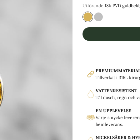
Utförande:
18k PVD guldbel
18k PVD guldbeläggning
316-L Kirurgiskt stål
PREMIUMMATERIA
Tillverkat i 316L kirurg
VATTENRESISTENT
Tål dusch, regn och va
EN UPPLEVELSE
Varje smycke leverera
hemleverans.
NICKELSÄKER & H