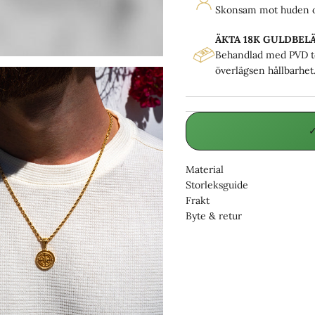
Skonsam mot huden oc
ÄKTA 18K GULDBEL
Behandlad med PVD te
överlägsen hållbarhet
✓
Material
Storleksguide
Frakt
Byte & retur