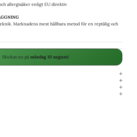
h allergisäker enligt EU:direktiv
ÄGGNING
knik. Marknadens mest hållbara metod för en reptålig och
.
 Skickas
nu på
måndag 10 augusti