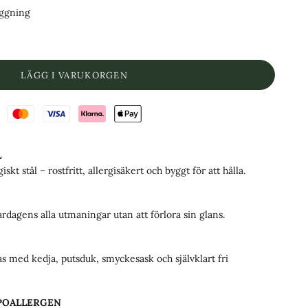
äggning
LÄGG I VARUKORGEN
L
iskt stål – rostfritt, allergisäkert och byggt för att hålla.
rdagens alla utmaningar utan att förlora sin glans.
s med kedja, putsduk, smyckesask och självklart fri
YPOALLERGEN