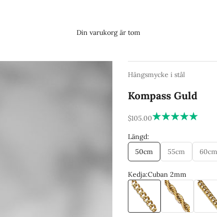
Din varukorg är tom
Hängsmycke i stål
Kompass Guld
REA-pris
$105.00
Längd:
50cm
55cm
60c
Kedja:
Cuban 2mm
Cuban 2mm
Cordell 3mm
Franc