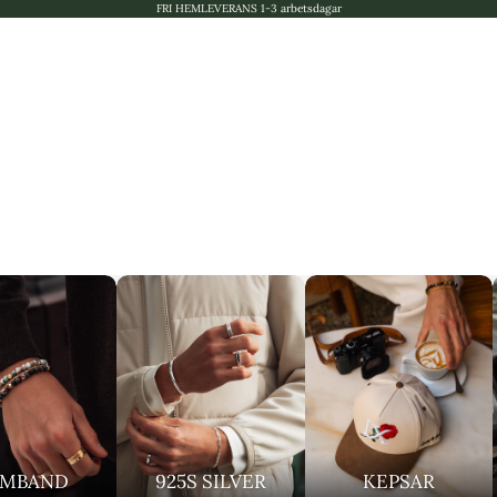
FRI HEMLEVERANS 1-3 arbetsdagar
RMBAND
925S SILVER
KEPSAR