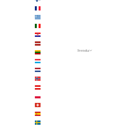
Frankrike (EUR €)
Grekland (EUR €)
Italien (EUR €)
Kroatien (EUR €)
Lettland (EUR €)
Svenska
Litauen (EUR €)
Språk
Luxemburg (EUR €)
Svenska
Nederländerna (EUR €)
Deutsch
Norge (NOK kr)
English
Österrike (EUR €)
Polen (PLN zł)
Schweiz (CHF CHF)
Spanien (EUR €)
Sverige (SEK kr)