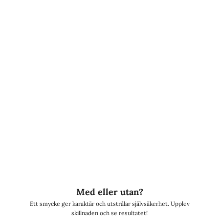
Vår story
Här är vi, bröderna Engström
, i vår helt egna studio i Kungsbacka! Allt
började 2020 när vi, Ludvig och Linus, fann vår stora passion.
"
Vi hade svårt att hitta stilrena smycken,
så vi utvecklade våra egna!
"
Allt började i källaren.
Efter många sena nätter
med tester av olika
material, nya idéer och skisser, kunde vi äntligen dela med oss av vår resa!
Lyxery by Sweden
finns nu både i etablerade butiker och online, med
tusentals nöjda kunder!
Här är du en del av Lyxeryfamiljen.
Välkommen!
Med eller utan?
Ett smycke ger karaktär och utstrålar självsäkerhet. Upplev
skillnaden och se resultatet!