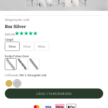
Hängsmycke i stål
Ros Silver
REA-pris
$105.00
Längd:
50cm
55cm
60cm
Kedja:
Cuban 2mm
Cuban 2mm
Cordell 3mm
Franco 3mm
Utförande:
316-L Kirurgiskt stål
18k PVD guldbeläggning
316-L Kirurgiskt stål
LÄGG I VARUKORGEN