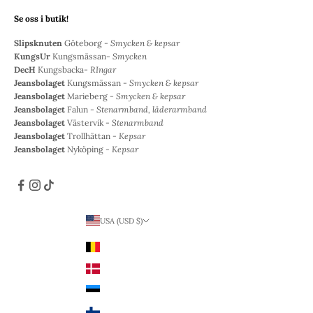
Se oss i butik!
Slipsknuten
Göteborg -
Smycken & kepsar
KungsUr
Kungsmässan-
Smycken
DecH
Kungsbacka-
RIngar
Jeansbolaget
Kungsmässan -
Smycken & kepsar
Jeansbolaget
Marieberg -
Smycken & kepsar
Jeansbolaget
Falun -
Stenarmband, läderarmband
Jeansbolaget
Västervik -
Stenarmband
Jeansbolaget
Trollhättan -
Kepsar
Jeansbolaget
Nyköping -
Kepsar
USA (USD $)
Land
Belgien (EUR €)
Danmark (DKK kr.)
Estland (EUR €)
Finland (EUR €)