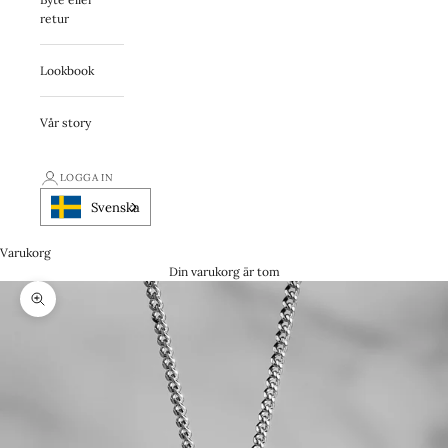
retur
Lookbook
Vår story
LOGGA IN
Svenska
Varukorg
Din varukorg är tom
Zooma