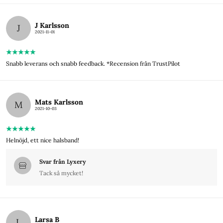
J Karlsson
J
2021-11-01
Snabb leverans och snabb feedback. *Recension från TrustPilot
Mats Karlsson
M
2021-10-03
Helnöjd, ett nice halsband!
Svar från Lyxery
Tack så mycket!
Larsa B
L