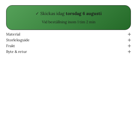
✓ Skickas
idag
torsdag 6 augusti
Vid beställning inom
1 tim 2 min
Material
Storleksguide
Frakt
Byte & retur
Designade för livet.
Vattentåliga & Slitstarka.