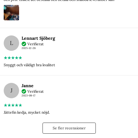
Lennart Sjöberg
L
Verifierat
2025-12-26
Snyggt och väldigt bra kvalitet
Janne
J
Verifierat
2023-08-17
Jättefin kedja, mycket nöjd.
Se fler recensioner