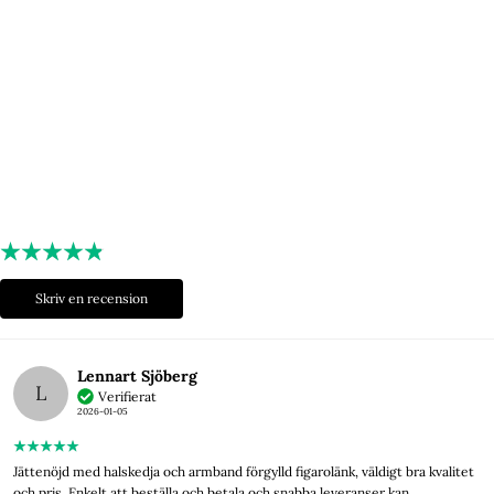
"Vi saknade stilrena smycken, så vi löste problemet!"
Efter många sena nätter med tester av olika material, nya idéer och
skisser, kunde vi äntligen dela med oss av vår resa!
Lyxery by Sweden finns nu både i etablerade butiker och online, med
tusentals nöjda kunder!
Välkomna!
Skriv en recension
Lennart Sjöberg
L
Verifierat
2026-01-05
Jättenöjd med halskedja och armband förgylld figarolänk, väldigt bra kvalitet
och pris. Enkelt att beställa och betala och snabba leveranser kan