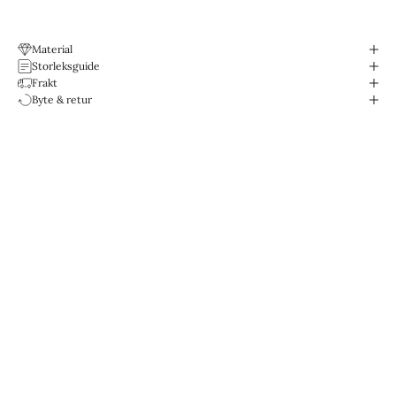
Material
Storleksguide
Frakt
Byte & retur
Designade för livet.
Vattentåliga & Slitstarka.