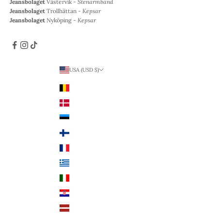
Jeansbolaget
Västervik -
Stenarmband
Jeansbolaget
Trollhättan -
Kepsar
Jeansbolaget
Nyköping -
Kepsar
USA (USD $)
Land
Belgien (EUR €)
Danmark (DKK kr.)
Estland (EUR €)
Finland (EUR €)
Frankrike (EUR €)
Grekland (EUR €)
Italien (EUR €)
Kroatien (EUR €)
Lettland (EUR €)