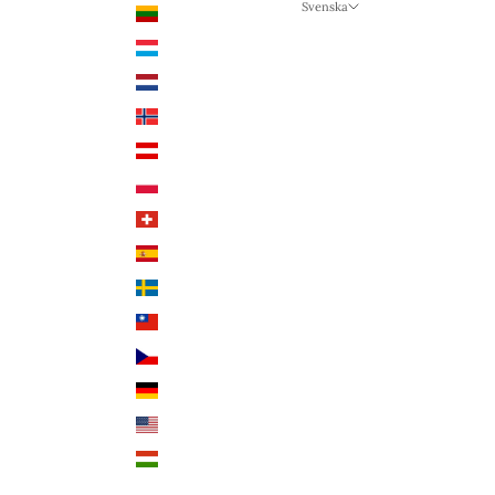
Svenska
Litauen (EUR €)
Språk
Luxemburg (EUR €)
Svenska
Nederländerna (EUR €)
Deutsch
Norge (NOK kr)
English
Österrike (EUR €)
Polen (PLN zł)
Schweiz (CHF CHF)
Spanien (EUR €)
Sverige (SEK kr)
Taiwan (TWD $)
Tjeckien (CZK Kč)
Tyskland (EUR €)
USA (USD $)
Ungern (HUF Ft)