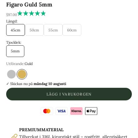
Figaro Guld 5mm
REA-pris
$97.00
Längd:
45cm
50cm
55cm
60cm
Tjocklek:
5mm
Utförande:
Guld
Silver
Guld
✓ Skickas
nu på
måndag 10 augusti
LÄGG I VARUKORGEN
PREMIUMMATERIAL
Tillverkat i 316L kirurgiskt stål – rostfritt, allergisäkert