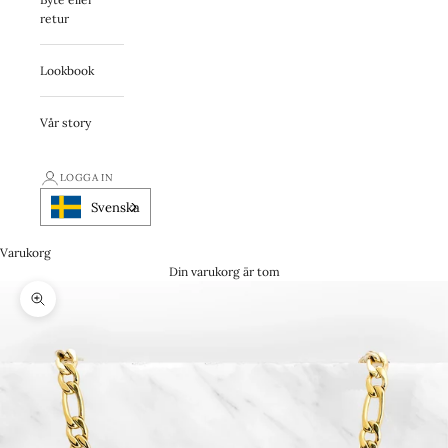
retur
Lookbook
Vår story
LOGGA IN
Svenska
Varukorg
Din varukorg är tom
Zooma