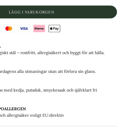
LÄGG I VARUKORGEN
L
iskt stål – rostfritt, allergisäkert och byggt för att hålla.
rdagens alla utmaningar utan att förlora sin glans.
s med kedja, putsduk, smyckesask och självklart fri
YPOALLERGEN
h allergisäker enligt EU:direktiv