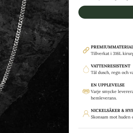
PREMIUMMATERIA
Tillverkat i 316L kirurg
VATTENRESISTENT
Tål dusch, regn och va
EN UPPLEVELSE
Varje smycke leverera
hemleverans.
NICKELSÄKER & H
Skonsam mot huden oc