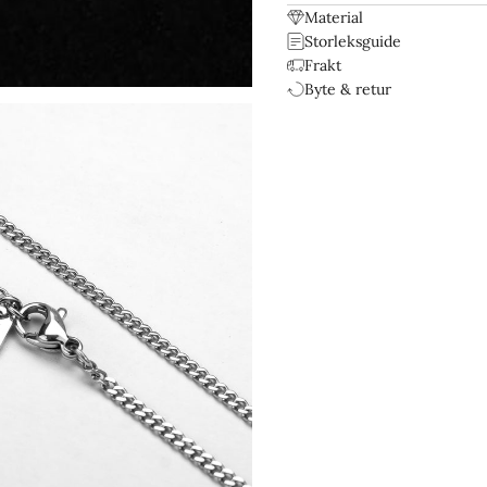
Material
Storleksguide
Frakt
Byte & retur