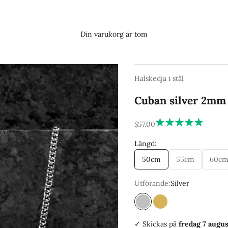
Din varukorg är tom
Halskedja i stål
Cuban silver 2mm
REA-pris
$57.00
Längd:
50cm
55cm
60c
Utförande:
Silver
Silver
Guld
✓ Skickas
på
fredag 7 augus