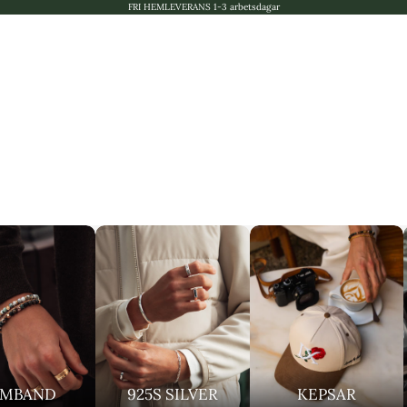
FRI HEMLEVERANS 1-3 arbetsdagar
RMBAND
925S SILVER
KEPSAR