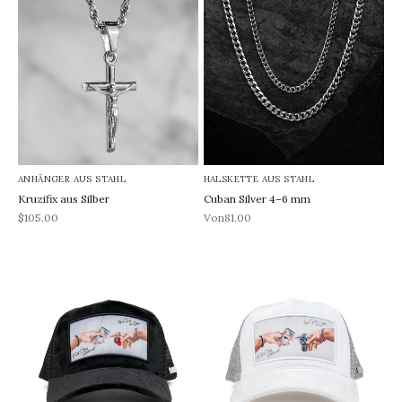
ANHÄNGER AUS STAHL
HALSKETTE AUS STAHL
Kruzifix aus Silber
Cuban Silver 4–6 mm
REA-pris
REA-pris
$105.00
Von81.00