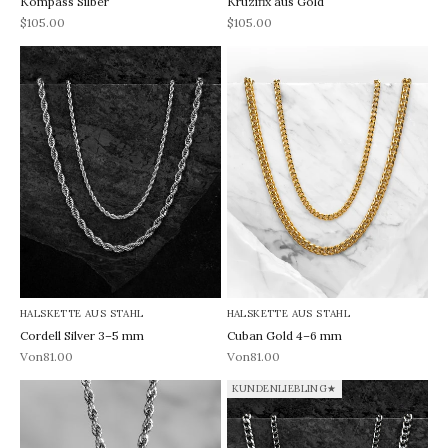
Kompass Silber
Kruzifix aus Gold
REA-pris
REA-pris
$105.00
$105.00
HALSKETTE AUS STAHL
HALSKETTE AUS STAHL
Cordell Silver 3–5 mm
Cuban Gold 4–6 mm
REA-pris
REA-pris
Von81.00
Von81.00
KUNDENLIEBLING★