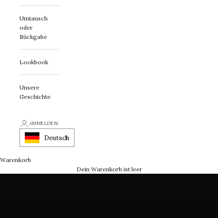
Umtausch
oder
Rückgabe
Lookbook
Unsere
Geschichte
Erklärung zur First Class
ANMELDEN
Ein Schmuckstück mit Charakter
Deutsch
Warenkorb
LASSEN SIE SICH INSPIRIEREN
Dein Warenkorb ist leer