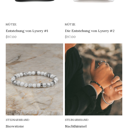
MÜTZE
MÜTZE
Entstehung von Lyxery #1
Die Entstehung von Lyxery #2
REA-pris
REA-pris
$97.00
$97.00
STEINARMBAND
STEINARMBAND
Snowstone
Nachthimmel