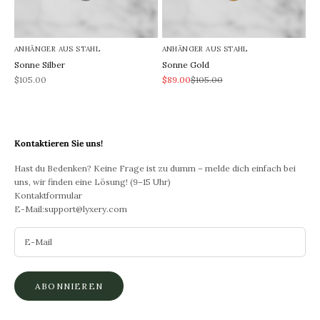
ANHÄNGER AUS STAHL
ANHÄNGER AUS STAHL
Sonne Silber
Sonne Gold
REA-pris
REA-pris
Pris
$105.00
$89.00
$105.00
Kontaktieren Sie uns!
Hast du Bedenken? Keine Frage ist zu dumm – melde dich einfach bei
uns, wir finden eine Lösung! (9–15 Uhr)
Kontaktformular
E-Mail:
support@lyxery.com
ABONNIEREN