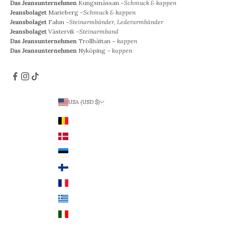
Das Jeansunternehmen
Kungsmässan –
Schmuck & kappen
Jeansbolaget
Marieberg –
Schmuck & kappen
Jeansbolaget
Falun –
Steinarmbänder, Lederarmbänder
Jeansbolaget
Västervik –
Steinarmband
Das Jeansunternehmen
Trollhättan –
kappen
Das Jeansunternehmen
Nyköping –
kappen
USA (USD $)
Land
Belgien (EUR €)
Dänemark (DKK)
Estland (EUR €)
Finnland (EUR €)
Frankreich (EUR €)
Griechenland (EUR €)
Italien (EUR €)