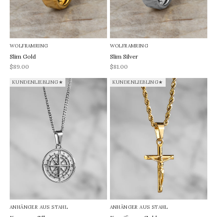
WOLFRAMRING
WOLFRAMRING
Slim Gold
Slim Silver
REA-pris
REA-pris
$89.00
$81.00
KUNDENLIEBLING★
KUNDENLIEBLING★
ANHÄNGER AUS STAHL
ANHÄNGER AUS STAHL