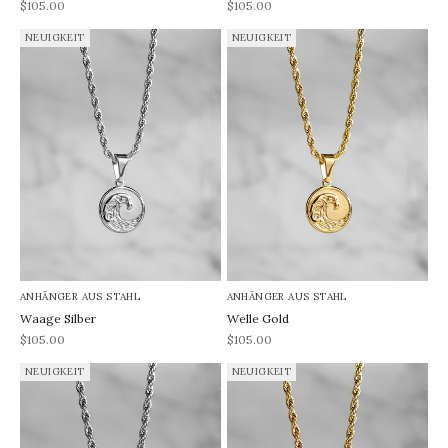
REA-pris
REA-pris
$105.00
$105.00
NEUIGKEIT
NEUIGKEIT
ANHÄNGER AUS STAHL
ANHÄNGER AUS STAHL
Waage Silber
Welle Gold
REA-pris
REA-pris
$105.00
$105.00
NEUIGKEIT
NEUIGKEIT