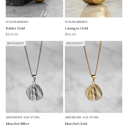
WOLFRAMRING
WOLFRAMRING
Balder Gold
Lässiges Gold
REA-pris
REA-pris
$129.00
$94.00
NEUIGKEIT
NEUIGKEIT
ANHÄNGER AUS STAHL
ANHÄNGER AUS STAHL
Muschel Silber
Muschel Gold