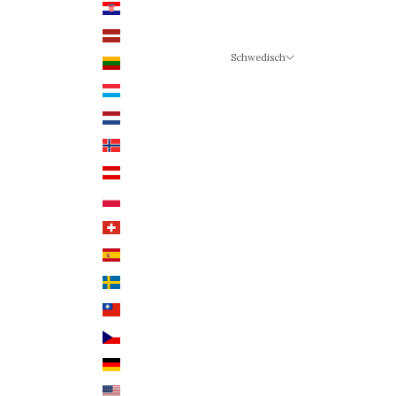
Kroatien (EUR €)
Lettland (EUR €)
Schwedisch
Litauen (EUR €)
Sprache
Luxemburg (EUR €)
Schwedisch
Niederlande (EUR €)
Deutsch
Norwegen (NOK)
Englisch
Österreich (EUR €)
Polen (PLN)
Schweiz (CHF)
Spanien (EUR €)
Schweden (SEK)
Taiwan (TWD $)
Tschechien (CZK Kč)
Deutschland (EUR €)
USA (USD $)