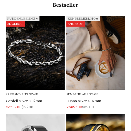
Bestseller
KUNDENLIEBLING★
KUNDENLIEBLING★
ANGEBOT!
ANGEBOT!
ARMBAND AUS STAHL
ARMBAND AUS STAHL
Cordell Silver 3–5 mm
Cuban Silver 4–6 mm
REA-pris
Pris
REA-pris
Pris
Von57.00
$65.00
Von57.00
$65.00