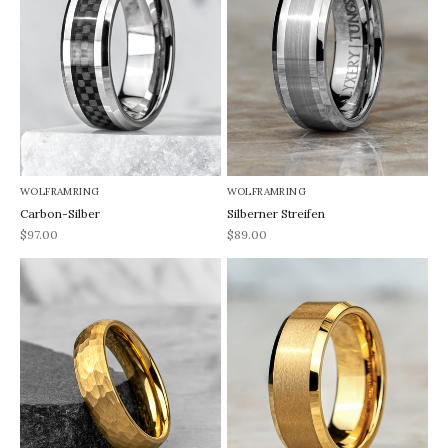
WOLFRAMRING
WOLFRAMRING
Carbon-Silber
Silberner Streifen
REA-pris
REA-pris
$97.00
$89.00